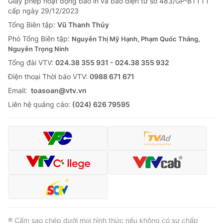
Giấy phép hoạt động báo in và báo điện tử số 483/GP-BTTTT
cấp ngày 29/12/2023
Tổng Biên tập:
Vũ Thanh Thủy
Phó Tổng Biên tập:
Nguyễn Thị Mỹ Hạnh, Phạm Quốc Thắng,
Nguyễn Trọng Ninh
Tổng đài VTV:
024.38 355 931 - 024.38 355 932
Ðiện thoại Thời báo VTV:
0988 671 671
Email:
toasoan@vtv.vn
Liên hệ quảng cáo:
(024) 626 79595
® Cấm sao chép dưới mọi hình thức nếu không có sự chấp