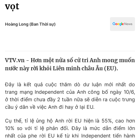
Chính trị
vọt
Truyền hình
Văn hóa - Giải trí
Xã hội
Y tế
Hoàng Long (Ban Thời sự)
Đời sống
Pháp luật
Công nghệ
Giáo dục
Y tế
VTV.vn - Hơn một nửa số cử tri Anh mong muốn
nước này rời khỏi Liên minh châu Âu (EU).
Thế giới
Đây là kết quả cuộc thăm dò dư luận mới nhất do
Tin tức
trang mạng Independent của Anh công bố ngày 10/6,
Kinh tế
ở thời điểm chưa đầy 2 tuần nữa sẽ diễn ra cuộc trưng
Thế giới đó đây
Tài chính
cầu ý dân về việc Anh đi hay ở lại EU.
Dữ liệu và đời sống
Câu chuyện quốc tế
Thị trường
Cụ thể, tỉ lệ ủng hộ Anh rời EU hiện là 55%, cao hơn
10% so với tỉ lệ phản đối. Đây là mức dẫn điểm lớn
Truyền hình
Góc doanh nghiệp
nhất của phe rời EU kể từ khi Independent tiến hành