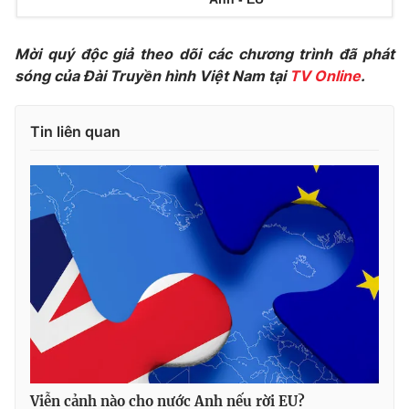
Photo
Infographic
Mời quý độc giả theo dõi các chương trình đã phát
sóng của Đài Truyền hình Việt Nam tại
TV Online
.
Video
Shorts video
Tin liên quan
VTV Money
VTV Thể thao
VTV Sức khoẻ
Bất động sản
Thị trường 24h
Tấm lòng Việt
VTV4
Vươn mình bằng AI
VTV9
VTV8
Liên hệ tòa soạn
English
Viễn cảnh nào cho nước Anh nếu rời EU?