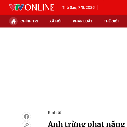
Thứ Sáu, 7/8/2026
CHÍNH TRỊ
XÃ HỘI
PHÁP LUẬT
THẾ GIỚI
Chính trị
Xã hội
Thế giới
Kinh tế
Tin tức
Tài chính
Thế giới đó đây
Thị trường
Câu chuyện quốc tế
Góc doanh nghiệp
Dữ liệu và đời sống
Kinh tế
Anh trừng phạt nặng 