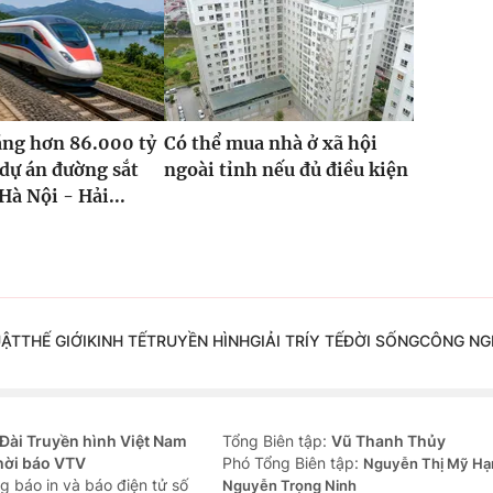
ăng hơn 86.000 tỷ
Có thể mua nhà ở xã hội
dự án đường sắt
ngoài tỉnh nếu đủ điều kiện
Hà Nội - Hải...
UẬT
THẾ GIỚI
KINH TẾ
TRUYỀN HÌNH
GIẢI TRÍ
Y TẾ
ĐỜI SỐNG
CÔNG NG
Đài Truyền hình Việt Nam
Tổng Biên tập:
Vũ Thanh Thủy
hời báo VTV
Phó Tổng Biên tập:
Nguyễn Thị Mỹ Hạ
g báo in và báo điện tử số
Nguyễn Trọng Ninh