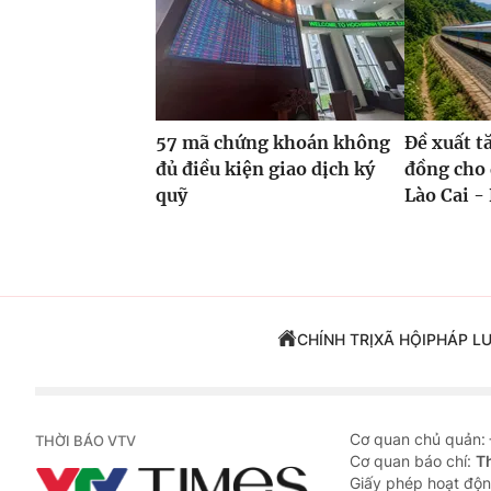
57 mã chứng khoán không
Đề xuất t
đủ điều kiện giao dịch ký
đồng cho 
quỹ
Lào Cai - 
CHÍNH TRỊ
XÃ HỘI
PHÁP L
Cơ quan chủ quản:
THỜI BÁO VTV
Cơ quan báo chí:
T
Giấy phép hoạt độn