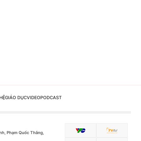
HỆ
GIÁO DỤC
VIDEO
PODCAST
nh, Phạm Quốc Thắng,