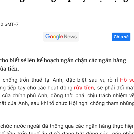
Góc ảnh
:00 GMT+7
Giáo dục
Công nghệ
Chia sẻ
Tuyển sinh
Hitech Công ng
Học trực tuyến
Sản phẩm
cho biết sẽ lên kế hoạch ngăn chặn các ngân hàng
g
Thị trường
ửa tiền.
Tư vấn
 chống trốn thuế tại Anh, đặc biệt sau vụ rò rỉ
Hồ s
ng tiếp tay cho các hoạt động
rửa tiền
, sẽ phải đối mặ
n của chính phủ Anh, đồng thời phải chịu trách nhiệm v
nhất của Anh, sau khi tổ chức Hội nghị chống tham nhũn
 chức nước ngoài đã thông qua các ngân hàng thực hiệ
i số tiền trốn thuế ẩn dưới dạng bất động sản, góp phầ