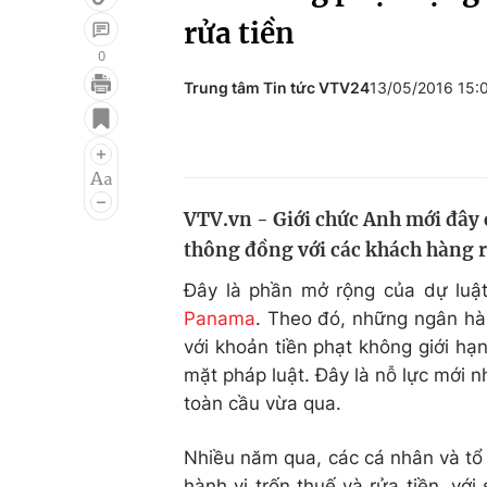
rửa tiền
0
Trung tâm Tin tức VTV24
13/05/2016 15
Giải trí
Đời sống
Điện ảnh
Du lịch
Âm nhạc
Làm đẹp
VTV.vn - Giới chức Anh mới đây 
Sao
Chất lượng cuộc sốn
thông đồng với các khách hàng r
Đây là phần mở rộng của dự luật
Panama
. Theo đó, những ngân hà
với khoản tiền phạt không giới hạ
mặt pháp luật. Đây là nỗ lực mới 
toàn cầu vừa qua.
Nhiều năm qua, các cá nhân và tổ
hành vi trốn thuế và rửa tiền, vớ