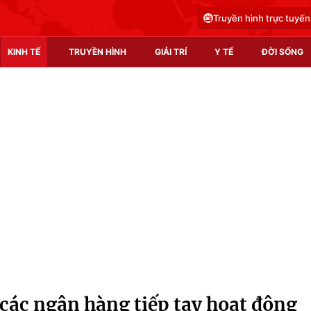
Truyền hình trực tuyến
KINH TẾ
TRUYỀN HÌNH
GIẢI TRÍ
Y TẾ
ĐỜI SỐNG
Pháp luật
Y tế
Truyền hình
Multimedia
Phim VTV
Video
Hậu trường
Shorts video
Nhân vật
Podcast
Khán giả
EMagazine
Giải sao mai
Photo
các ngân hàng tiếp tay hoạt động
Infographic