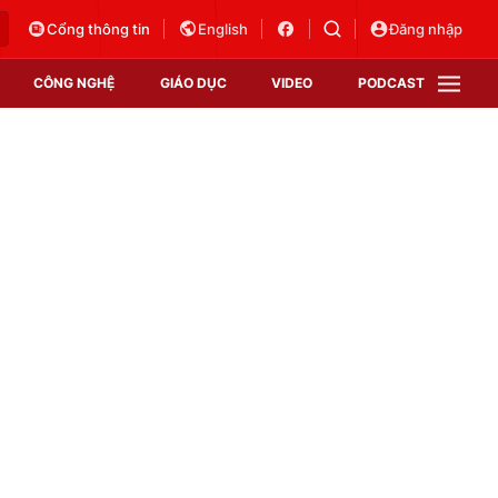
Cổng thông tin
English
Đăng nhập
CÔNG NGHỆ
GIÁO DỤC
VIDEO
PODCAST
VTV Money
VTV Thể thao
VTV Sức khoẻ
Bất động sản
Thị trường 24h
Tấm lòng Việt
Vươn mình bằng AI
VTV4
VTV8
VTV9
Lịch phát sóng
Giao lưu trực tuyến
Sự kiện