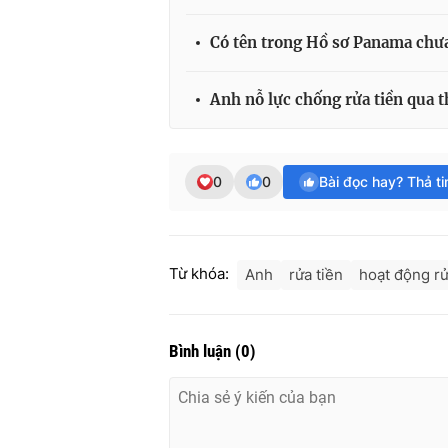
Có tên trong Hồ sơ Panama chưa 
Anh nỗ lực chống rửa tiền qua t
0
0
Bài đọc hay? Thả t
Từ khóa:
Anh
rửa tiền
hoạt động rử
Bình luận
(
0
)