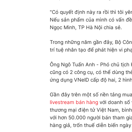
"Có quyết định này ra rồi thì tôi 
Nếu sản phẩm của mình có vấn đề g
Ngọc Minh, TP Hà Nội chia sẻ.
Trong những năm gần đây, Bộ Công
trí tuệ nhân tạo để phát hiện vi ph
Ông Ngô Tuấn Anh - Phó chủ tịch H
cũng có 2 công cụ, có thể dùng th
ứng dụng VNeID cấp độ hai, 2 hình
Gần đây trên một số nền tảng mua 
livestream bán hàng
với doanh số 
thương mại điện tử Việt Nam, bình
với hơn 50.000 người bán tham gia
hàng giả, trốn thuế diễn biến ngà