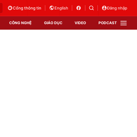
Cổng thông tin
English
Đăng nhập
CÔNG NGHỆ
GIÁO DỤC
VIDEO
PODCAST
VTV Money
VTV Thể thao
VTV Sức khoẻ
Bất động sản
Thị trường 24h
Tấm lòng Việt
Vươn mình bằng AI
VTV4
VTV8
VTV9
Lịch phát sóng
Giao lưu trực tuyến
Sự kiện