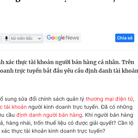
Góc ảnh
Giáo dục
Công nghệ
Chia sẻ
Tuyển sinh
Hitech Công ng
Học trực tuyến
Sản phẩm
h xác thực tài khoản người bán hàng cá nhân. Trên
g
Thị trường
doanh trực tuyến bắt đầu yêu cầu định danh tài khoả
Tư vấn
ổ sung sửa đổi chính sách quản lý
thương mại điện tử
,
c tài khoản
người kinh doanh trực tuyến. Đã có những
êu cầu
định danh người bán hàng
. Khi người bán hàng
ả, hàng nhái, trốn thuế liệu có được giải quyết? Cần lộ
i xác thực tài khoản kinh doanh trực tuyến?