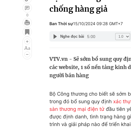
chống hàng giả
0
Ban Thời sự
15/10/2024 09:28 GMT+7
Giải trí
Đời sống
5:00
Nghe đọc bài
Điện ảnh
Du lịch
Âm nhạc
Làm đẹp
VTV.vn - Sẽ sớm bổ sung quy địn
Sao
Chất lượng cuộc sốn
các website, 1 số nền tảng kinh 
người bán hàng
Bộ Công thương cho biết sẽ sớm b
trong đó bổ sung quy định
xác thự
sàn thương mại điện tử
đầu tiên y
được định danh, tình trạng hàng gi
trình và giải pháp nào để triển kha