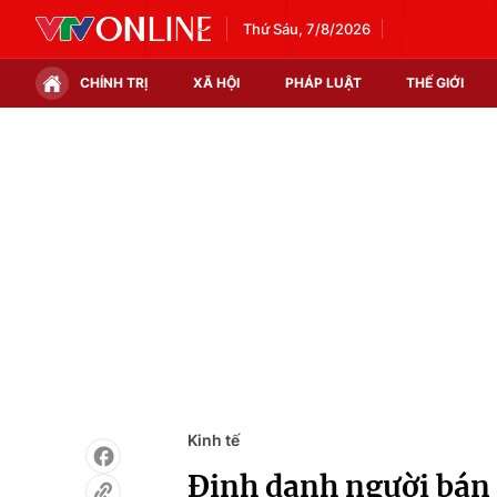
Thứ Sáu, 7/8/2026
CHÍNH TRỊ
XÃ HỘI
PHÁP LUẬT
THẾ GIỚI
Chính trị
Xã hội
Thế giới
Kinh tế
Tin tức
Tài chính
Thế giới đó đây
Thị trường
Câu chuyện quốc tế
Góc doanh nghiệp
Dữ liệu và đời sống
Kinh tế
Định danh người bán 