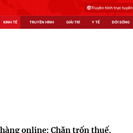
Truyền hình trực tuyến
KINH TẾ
TRUYỀN HÌNH
GIẢI TRÍ
Y TẾ
ĐỜI SỐNG
Pháp luật
Y tế
Truyền hình
Multimedia
Phim VTV
Video
Hậu trường
Shorts video
Nhân vật
Podcast
Khán giả
EMagazine
Giải sao mai
Photo
hàng online: Chặn trốn thuế,
Infographic