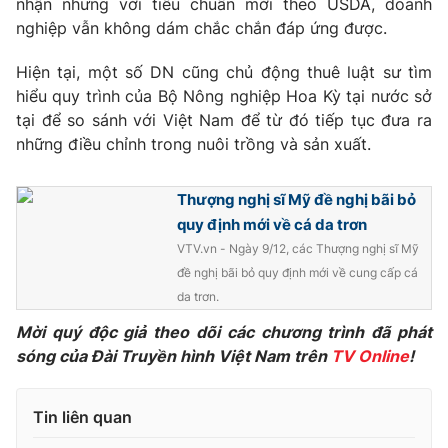
nhận nhưng với tiêu chuẩn mới theo USDA, doanh
nghiệp vẫn không dám chắc chắn đáp ứng được.
Photo
Infographic
Hiện tại, một số DN cũng chủ động thuê luật sư tìm
Video
Shorts video
hiểu quy trình của Bộ Nông nghiệp Hoa Kỳ tại nước sở
tại để so sánh với Việt Nam để từ đó tiếp tục đưa ra
những điều chỉnh trong nuôi trồng và sản xuất.
VTV Money
VTV Thể thao
Thượng nghị sĩ Mỹ đề nghị bãi bỏ
VTV Sức khoẻ
Bất động sản
quy định mới về cá da trơn
VTV.vn - Ngày 9/12, các Thượng nghị sĩ Mỹ
Thị trường 24h
Tấm lòng Việt
đề nghị bãi bỏ quy định mới về cung cấp cá
da trơn.
VTV4
Vươn mình bằng AI
Mời quý độc giả theo dõi các chương trình đã phát
sóng của Đài Truyền hình Việt Nam trên
TV Online
!
VTV9
VTV8
Tin liên quan
Liên hệ tòa soạn
English