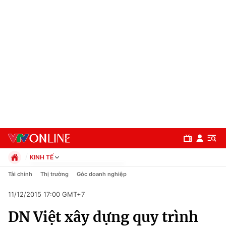
KINH TẾ
Chính trị
Tài chính
Thị trường
Góc doanh nghiệp
Xã hội
11/12/2015 17:00 GMT+7
Pháp luật
Chuyên mục
Kinh tế
DN Việt xây dựng quy trình
Thể thao