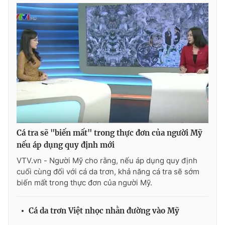
THỜI BÁO VTV
Theo dõi báo trên
Cơ quan chủ quản:
Đài Truyền hình Việt Nam
Cá tra sẽ "biến mất" trong thực đơn của người Mỹ
Cơ quan báo chí:
Thời báo VTV
nếu áp dụng quy định mới
Giấy phép hoạt động báo in và báo điện tử số 483/GP-BTTTT
VTV.vn - Người Mỹ cho rằng, nếu áp dụng quy định
cấp ngày 29/12/2023
cuối cùng đối với cá da trơn, khả năng cá tra sẽ sớm
Tổng Biên tập:
Vũ Thanh Thủy
biến mất trong thực đơn của người Mỹ.
Phó Tổng Biên tập:
Nguyễn Thị Mỹ Hạnh, Phạm Quốc Thắng,
Nguyễn Trọng Ninh
Cá da trơn Việt nhọc nhằn đường vào Mỹ
Tổng đài VTV:
024.38 355 931 - 024.38 355 932