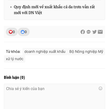
Ðiện thoại Thời báo VTV:
024.66 897 897
Quy định mới về xuất khẩu cá da trơn vẫn rất
Email:
toasoan@vtv.vn
mới với DN Việt
Liên hệ quảng cáo:
024-7300.7108
0
0
Từ khóa:
doanh nghiệp xuất khẩu
Bộ Nông nghiệp Mỹ
xử lý nước
Bình luận
(
0
)
® Cấm sao chép dưới mọi hình thức nếu không có sự chấp
thuận bằng văn bản. Ghi rõ nguồn VTV.vn khi phát hành lại
thông tin từ website này.