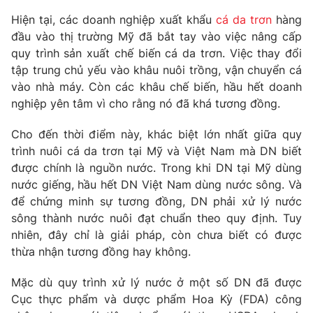
Phim VTV
Giải trí
Hiện tại, các doanh nghiệp xuất khẩu
cá da trơn
hàng
Hậu trường
đầu vào thị trường Mỹ đã bắt tay vào việc nâng cấp
Điện ảnh
quy trình sản xuất chế biến cá da trơn. Việc thay đổi
Đời sống
Nhân vật
tập trung chủ yếu vào khâu nuôi trồng, vận chuyển cá
Âm nhạc
Du lịch
vào nhà máy. Còn các khâu chế biến, hầu hết doanh
Khán giả
Giáo dục
Sao
nghiệp yên tâm vì cho rằng nó đã khá tương đồng.
Làm đẹp
Giải sao mai
Tuyển sinh
Cho đến thời điểm này, khác biệt lớn nhất giữa quy
Công nghệ
Chất lượng cuộc sống
trình nuôi cá da trơn tại Mỹ và Việt Nam mà DN biết
Học trực tuyến
Hitech Công nghệ tương lai
được chính là nguồn nước. Trong khi DN tại Mỹ dùng
Giao lưu trực tuyến
nước giếng, hầu hết DN Việt Nam dùng nước sông. Và
Sản phẩm
để chứng minh sự tương đồng, DN phải xử lý nước
Lịch phát sóng
sông thành nước nuôi đạt chuẩn theo quy định. Tuy
Thị trường
nhiên, đây chỉ là giải pháp, còn chưa biết có được
Tư vấn
thừa nhận tương đồng hay không.
Chuyên mục khác
Mặc dù quy trình xử lý nước ở một số DN đã được
Emagazine
Podcast
Cục thực phẩm và dược phẩm Hoa Kỳ (FDA) công