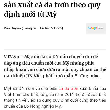
Chính trị
sản xuất cá da trơn theo quy
Truyền hình
định mới từ Mỹ
Văn hóa - Giải trí
Xã hội
Y tế
Đời sống
Đào Huyền (Trung tâm Tin tức VTV24)
Pháp luật
Công nghệ
Giáo dục
Y tế
VTV.vn - Mặc dù đã có DN dần chuyển đổi để
Thế giới
đáp ứng tiêu chuẩn mới của Mỹ nhưng phía
Tin tức
nhập khẩu vẫn chưa đưa ra một quy chuẩn cụ thể
Kinh tế
nào khiến DN Việt phải "mò mẫm" từng bước.
Thế giới đó đây
Tài chính
Dữ liệu và đời sống
Câu chuyện quốc tế
Một số DN nuôi và chế biến
cá da trơn
xuất khẩu của
Thị trường
Việt Nam cho biết, từ giữa năm 2014, họ đã được biết
thông tin về việc áp dụng quy định cuối cùng theo tiêu
Truyền hình
Góc doanh nghiệp
chuẩn của Bộ Nông nghiệp Mỹ.