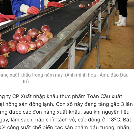
sáng xuất khẩu trong năm nay. (Ảnh minh họa - Ảnh: Báo Đầu
tư)
ông ty CP Xuất nhập khẩu thực phẩm Toàn Cầu xuất
ại nông sản đông lạnh. Con số này đang tăng gấp 3 lần
ứng được các đơn hàng xuất khẩu, sau khi nguyên liệu
o
ay, làm sạch, hấp chín tách vỏ, cấp đông ở -18
C. Bắt
0% công suất chế biến các sản phẩm đậu tương, nhãn,