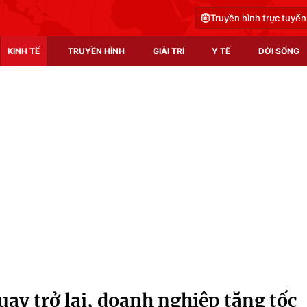
Truyền hình trực tuyến
KINH TẾ
TRUYỀN HÌNH
GIẢI TRÍ
Y TẾ
ĐỜI SỐNG
Pháp luật
Y tế
Truyền hình
Multimedia
Phim VTV
Video
Hậu trường
Shorts video
Nhân vật
Podcast
Khán giả
EMagazine
Giải sao mai
Photo
ay trở lại, doanh nghiệp tăng tốc
Infographic