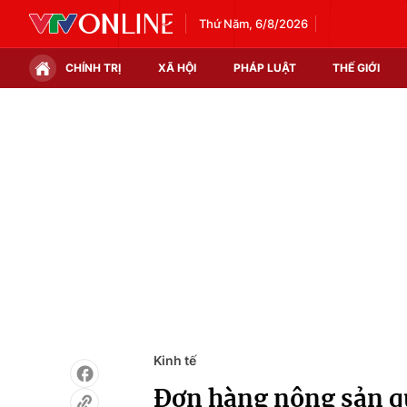
Thứ Năm, 6/8/2026
CHÍNH TRỊ
XÃ HỘI
PHÁP LUẬT
THẾ GIỚI
Chính trị
Xã hội
Thế giới
Kinh tế
Tin tức
Tài chính
Thế giới đó đây
Thị trường
Câu chuyện quốc tế
Góc doanh nghiệp
Dữ liệu và đời sống
Kinh tế
Đơn hàng nông sản qu