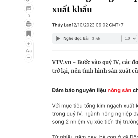
xuất khẩu
0
Thúy Lan
12/10/2023 06:02 GMT+7
Giải trí
Đời sống
3:55
Nghe đọc bài
Điện ảnh
Du lịch
Âm nhạc
Làm đẹp
VTV.vn - Bước vào quý IV, các đ
Sao
Chất lượng cuộc sốn
trở lại, nên tình hình sản xuất c
Đảm bảo nguyên liệu
nông sản
ch
Với mục tiêu tổng kim ngạch xuất 
trong quý IV, ngành nông nghiệp đ
song 2 nhiệm vụ xúc tiến thị trườ
Từ nhiều năm nay, bà con ở xã Đô