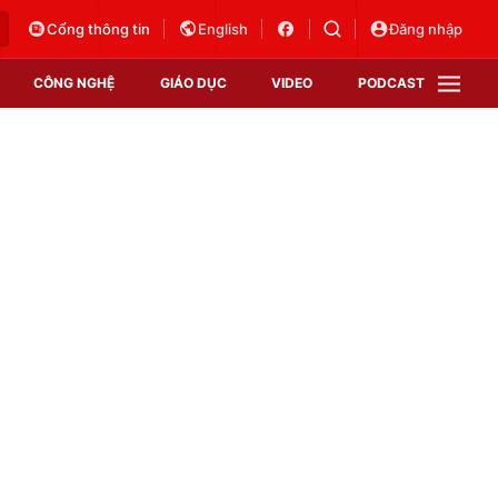
Cổng thông tin
English
Đăng nhập
CÔNG NGHỆ
GIÁO DỤC
VIDEO
PODCAST
VTV Money
VTV Thể thao
VTV Sức khoẻ
Bất động sản
Thị trường 24h
Tấm lòng Việt
Vươn mình bằng AI
VTV4
VTV8
VTV9
Lịch phát sóng
Giao lưu trực tuyến
Sự kiện