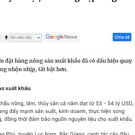
Góc ảnh
Giáo dục
Công nghệ
Chia sẻ
Tuyển sinh
Hitech Công ng
Học trực tuyến
Sản phẩm
ơn đặt hàng nông sản xuất khẩu đã có dấu hiệu quay
g
Thị trường
ũng nhộn nhịp, tất bật hơn.
Tư vấn
o xuất khẩu
khẩu nông, lâm, thủy sản cả năm đạt từ 53 - 54 tỷ USD,
ang đẩy mạnh sản xuất, kinh doanh, thực hiện song
ng, đồng thời đảm bảo nguồn nguyên liệu cho xuất khẩu.
ng Phú, huyện Lục Nam, Bắc Giang, canh tác cây đậu