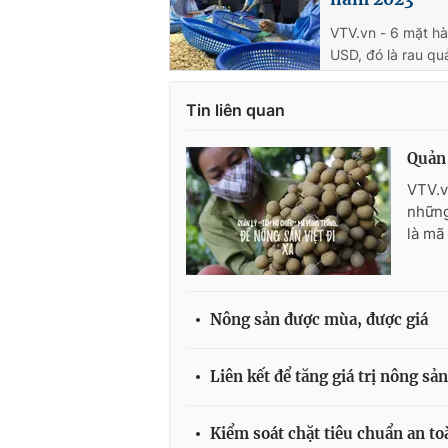
VTV.vn - 6 mặt h
USD, đó là rau quả
Tin liên quan
Quản 
VTV.v
những
là mã
Nông sản được mùa, được giá
Liên kết để tăng giá trị nông sản
Kiểm soát chặt tiêu chuẩn an t