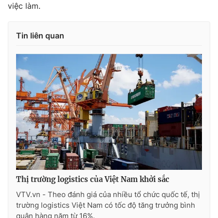
Ðiện thoại Thời báo VTV:
việc làm.
024.66 897 897
Email:
toasoan@vtv.vn
Liên hệ quảng cáo:
024-7300.7108
Tin liên quan
® Cấm sao chép dưới mọi hình thức nếu không có sự chấp
Thị trường logistics của Việt Nam khởi sắc
thuận bằng văn bản. Ghi rõ nguồn VTV.vn khi phát hành lại
thông tin từ website này.
VTV.vn - Theo đánh giá của nhiều tổ chức quốc tế, thị
trường logistics Việt Nam có tốc độ tăng trưởng bình
quân hàng năm từ 16%.