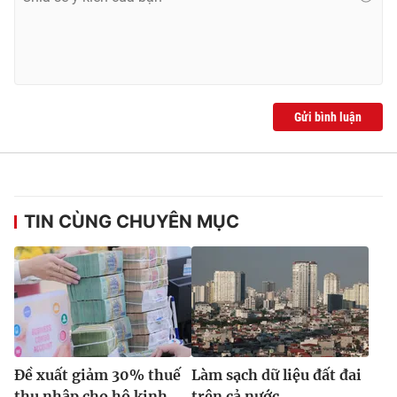
Gửi bình luận
TIN CÙNG CHUYÊN MỤC
Đề xuất giảm 30% thuế
Làm sạch dữ liệu đất đai
thu nhập cho hộ kinh
trên cả nước