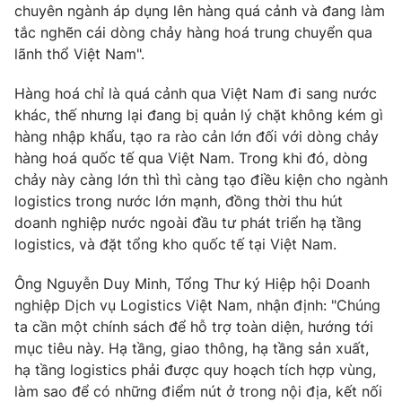
chuyên ngành áp dụng lên hàng quá cảnh và đang làm
Photo
Infographic
tắc nghẽn cái dòng chảy hàng hoá trung chuyển qua
lãnh thổ Việt Nam".
Video
Shorts video
Hàng hoá chỉ là quá cảnh qua Việt Nam đi sang nước
khác, thế nhưng lại đang bị quản lý chặt không kém gì
VTV Money
VTV Thể thao
hàng nhập khẩu, tạo ra rào cản lớn đối với dòng chảy
hàng hoá quốc tế qua Việt Nam. Trong khi đó, dòng
chảy này càng lớn thì thì càng tạo điều kiện cho ngành
VTV Sức khoẻ
Bất động sản
logistics trong nước lớn mạnh, đồng thời thu hút
doanh nghiệp nước ngoài đầu tư phát triển hạ tầng
Thị trường 24h
Tấm lòng Việt
logistics, và đặt tổng kho quốc tế tại Việt Nam.
Ông Nguyễn Duy Minh, Tổng Thư ký Hiệp hội Doanh
VTV4
Vươn mình bằng AI
nghiệp Dịch vụ Logistics Việt Nam, nhận định: "Chúng
ta cần một chính sách để hỗ trợ toàn diện, hướng tới
VTV9
VTV8
mục tiêu này. Hạ tầng, giao thông, hạ tầng sản xuất,
hạ tầng logistics phải được quy hoạch tích hợp vùng,
làm sao để có những điểm nút ở trong nội địa, kết nối
Liên hệ tòa soạn
English