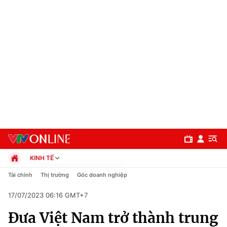
KINH TẾ
Chính trị
Tài chính
Thị trường
Góc doanh nghiệp
Xã hội
17/07/2023 06:16 GMT+7
Pháp luật
Chuyên mục
Kinh tế
Đưa Việt Nam trở thành trung
Thể thao