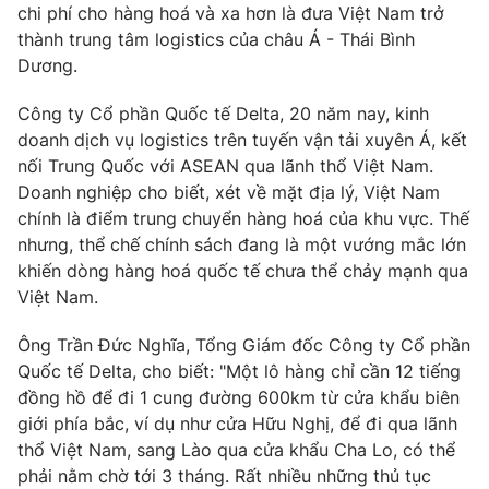
Phim VTV
chi phí cho hàng hoá và xa hơn là đưa Việt Nam trở
Giải trí
thành trung tâm logistics của châu Á - Thái Bình
Hậu trường
Dương.
Điện ảnh
Đời sống
Nhân vật
Âm nhạc
Công ty Cổ phần Quốc tế Delta, 20 năm nay, kinh
Du lịch
Khán giả
doanh dịch vụ logistics trên tuyến vận tải xuyên Á, kết
Giáo dục
Sao
nối Trung Quốc với ASEAN qua lãnh thổ Việt Nam.
Làm đẹp
Giải sao mai
Doanh nghiệp cho biết, xét về mặt địa lý, Việt Nam
Tuyển sinh
Công nghệ
chính là điểm trung chuyển hàng hoá của khu vực. Thế
Chất lượng cuộc sống
Học trực tuyến
nhưng, thể chế chính sách đang là một vướng mắc lớn
Hitech Công nghệ tương lai
khiến dòng hàng hoá quốc tế chưa thể chảy mạnh qua
Giao lưu trực tuyến
Việt Nam.
Sản phẩm
Lịch phát sóng
Ông Trần Đức Nghĩa, Tổng Giám đốc Công ty Cổ phần
Thị trường
Quốc tế Delta, cho biết: "Một lô hàng chỉ cần 12 tiếng
Tư vấn
đồng hồ để đi 1 cung đường 600km từ cửa khẩu biên
Chuyên mục khác
giới phía bắc, ví dụ như cửa Hữu Nghị, để đi qua lãnh
thổ Việt Nam, sang Lào qua cửa khẩu Cha Lo, có thể
Emagazine
Podcast
phải nằm chờ tới 3 tháng. Rất nhiều những thủ tục