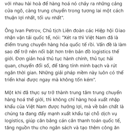
với nhau hài hoà để hàng hoá nó chảy ra những cảng
cửa ngõ, càng trung chuyển trong tương lai một cách
thuận lợi nhất, tối ưu nhất".
THỜI BÁO VTV
Ông Ivan Petrov, Chủ tịch Liên đoàn các Hiệp hội Giao
nhận vận tải quốc tế, nói: "Xét ra thì Việt Nam đã là
điểm trung chuyển hàng hóa quốc tế rồi. Vấn đề là làm
sao để trở nên nổi bật hơn trên bản đồ logistics thế
Theo dõi báo trên
giới. Đơn giản hoá thủ tục hành chính, thủ tục hải
quan, chuyển đổi số, để tăng tính minh bạch và rút
ngắn thời gian. Những giải pháp mềm này luôn có thể
Cơ quan chủ quản:
Đài Truyền hình Việt Nam
triển khai được ngay mà không tốn kém".
Cơ quan báo chí:
Thời báo VTV
Giấy phép hoạt động báo in và báo điện tử số 483/GP-BTTTT
Một khi đã thực sự trở thành trung tâm trung chuyển
cấp ngày 29/12/2023
hàng hoá thế giới, thì không chỉ hàng hoá xuất nhập
Tổng Biên tập:
Vũ Thanh Thủy
khẩu của Việt Nam được hưởng lợi, mà về bản chất là
Phó Tổng Biên tập:
Nguyễn Thị Mỹ Hạnh, Phạm Quốc Thắng,
chúng ta đang đẩy mạnh xuất khẩu tại chỗ dịch vụ
Nguyễn Trọng Ninh
logistics, giúp cân bằng cán cân thanh toán quốc tế,
Tổng đài VTV:
024.38 355 931 - 024.38 355 932
tăng nguồn thu cho ngân sách và tạo thêm công ăn