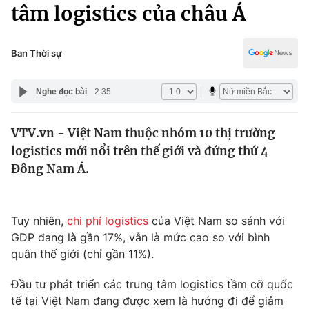
Chính trị
tâm logistics của châu Á
Truyền hình
Văn hóa - Giải trí
Xã hội
Y tế
Ban Thời sự
Đời sống
Pháp luật
Công nghệ
Nghe đọc bài
2:35
Giáo dục
Y tế
VTV.vn - Việt Nam thuộc nhóm 10 thị trường
logistics mới nổi trên thế giới và đứng thứ 4
Thế giới
Đông Nam Á.
Tin tức
Kinh tế
Thế giới đó đây
Tuy nhiên,
chi phí logistics
của Việt Nam so sánh với
Tài chính
GDP đang là gần 17%, vẫn là mức cao so với bình
Dữ liệu và đời sống
Câu chuyện quốc tế
quân thế giới (chỉ gần 11%).
Thị trường
Truyền hình
Đầu tư phát triển các trung tâm logistics tầm cỡ quốc
Góc doanh nghiệp
tế tại Việt Nam đang được xem là hướng đi để giảm