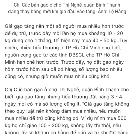
Chị Cúc bán gạo ở chợ Thị Nghè, quận Bình Thạnh
đang thay bảng mới khi giá đầu vào tăng. Ảnh: Lệ Hằng
Giá gạo tăng nên một số người mua nhiều hơn trước
THỜI BÁO VTV
để dự trữ, trước đây mỗi lần họ mua khoảng 10 - 20
kg dùng cho 1 tháng, thì hiện nay mua 40 - 50 kg. Tuy
Theo dõi báo trên
nhiên, nhiều tiểu thương ở TP Hồ Chí Minh cho biết,
nguồn cung gạo từ các tỉnh ĐBSCL cho TP Hồ Chí
Minh hạn chế hơn trước. Trước đây, họ đặt gạo ngày
Cơ quan chủ quản:
Đài Truyền hình Việt Nam
hôm trước hôm sau đã có hàng, số lượng bao nhiêu
Cơ quan báo chí:
Thời báo VTV
cũng có, nhưng giờ muốn mua nhiều cũng khó.
Giấy phép hoạt động báo in và báo điện tử số 483/GP-BTTTT
cấp ngày 29/12/2023
Chị Cúc bán gạo ở chợ Thị Nghè, quận Bình Thạnh cho
Tổng Biên tập:
Vũ Thanh Thủy
biết, giá gạo tăng nhưng tiểu thương đặt hàng 3 - 4
Phó Tổng Biên tập:
ngày mới có mà số lượng cũng ít. "Giá gạo tăng không
Nguyễn Thị Mỹ Hạnh, Phạm Quốc Thắng,
Nguyễn Trọng Ninh
theo quy luật nên không dám mua nhiều, nếu muốn
Tổng đài VTV:
mua nhiều để trữ cũng không có. Ví dụ mình mua 500
024.38 355 931 - 024.38 355 932
kg họ chỉ giao 100 - 200 kg, không lấy thì thôi, nếu
Ðiện thoại Thời báo VTV:
024.66 897 897
không lấy sẽ không có hàng để bán và từ khi đặt hàng