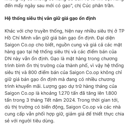
Email:
toasoan@vtv.vn
đến mấy ngày sau mới có gạo", chị Cúc phân trần.
Liên hệ quảng cáo:
024-7300.7108
Hệ thống siêu thị vẫn giữ giá gạo ổn định
Khác với chợ truyền thống, hiện nay nhiều siêu thị ở TP
Hồ Chí Minh vẫn giữ giá bán gạo ổn định. Đại diện
Saigon Co.op cho biết, nguồn cung và giá cả các mặt
hàng gạo tại hệ thống siêu thị và các điểm bán của
DN này vẫn ổn định. Gạo là mặt hàng trong chương
trình bình ổn thị trường của thành phố, vì vậy hệ thống
siêu thị và 800 điểm bán của Saigon Co.op không chỉ
giữ giá bán gạo ổn định mà đang có nhiều chương
trình khuyến mãi. Lượng gạo dự trữ hàng tháng của
® Cấm sao chép dưới mọi hình thức nếu không có sự chấp
Saigon Co.op là khoảng 1.270 tấn đã tăng lên 1.800
thuận bằng văn bản. Ghi rõ nguồn VTV.vn khi phát hành lại
tấn trong 3 tháng Tết năm 2024. Trong thời gian tới,
thông tin từ website này.
dù thị trường có biến động, Saigon Co.op và các nhà
cung cấp vẫn phối hợp giữ, giảm giá để thiết thực chia
sẻ với người tiêu dùng.