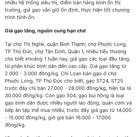
Phim VTV
nhiều hệ thống siêu thị, điểm bán hàng bình ổn thị
Giải trí
trường, giá gạo vẫn giữ ổn định, thực hiện tốt chương
Hậu trường
trình bình ổn.
Điện ảnh
Đời sống
Nhân vật
Giá gạo tăng, nguồn cung hạn chế
Âm nhạc
Du lịch
Khán giả
Giáo dục
Sao
Tại chợ Thị Nghè, quận Bình Thạnh; chợ Phước Long,
Làm đẹp
Giải sao mai
TP Thủ Đức, chợ Tân Định, Quận 1, nhiều tiểu thương
Tuyển sinh
cho biết khoảng 1 tuần nay, giá gạo các loại đều tăng,
Công nghệ
Chất lượng cuộc sống
từ phân khúc bình dân đến cao cấp. Giá gạo tăng từ
Học trực tuyến
Hitech Công nghệ tương lai
2.000 - 3.000 đồng/kg. Chi Loan bán gạo ở chợ
Giao lưu trực tuyến
Phước Long, TP Thủ Đức cho biết, gạo ST24, ST25
Sản phẩm
trước đây chị bán 27.000 - 28.000 đồng/kg, hiện tại là
Lịch phát sóng
30.000 đồng/kg. Còn gạo 504, gạo bụi hồng là loại
Thị trường
gạo bình dân được nhiều người lao động, quán cơm và
Tư vấn
bếp ăn tập thể mua nhiều, trước đây giá gạo từ 14.000
- 15.000 đồng/kg, giờ giá bán 16.000 - 17.000
Chuyên mục khác
đồng/kg.
Emagazine
Podcast