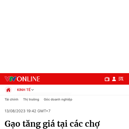
KINH TẾ
Chính trị
Tài chính
Thị trường
Góc doanh nghiệp
Xã hội
13/08/2023 19:42 GMT+7
Pháp luật
Chuyên mục
Kinh tế
Gạo tăng giá tại các chợ
Thể thao