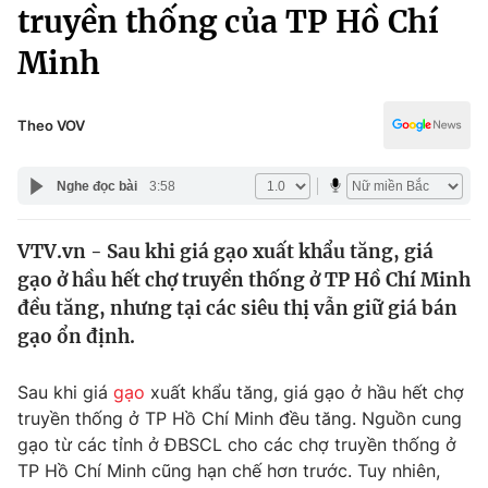
Chính trị
truyền thống của TP Hồ Chí
Truyền hình
Minh
Văn hóa - Giải trí
Xã hội
Y tế
Đời sống
Theo VOV
Pháp luật
Công nghệ
Giáo dục
Nghe đọc bài
3:58
Y tế
VTV.vn - Sau khi giá gạo xuất khẩu tăng, giá
Thế giới
gạo ở hầu hết chợ truyền thống ở TP Hồ Chí Minh
Tin tức
đều tăng, nhưng tại các siêu thị vẫn giữ giá bán
Kinh tế
gạo ổn định.
Thế giới đó đây
Tài chính
Dữ liệu và đời sống
Câu chuyện quốc tế
Sau khi giá
gạo
xuất khẩu tăng, giá gạo ở hầu hết chợ
Thị trường
truyền thống ở TP Hồ Chí Minh đều tăng. Nguồn cung
gạo từ các tỉnh ở ĐBSCL cho các chợ truyền thống ở
Truyền hình
Góc doanh nghiệp
TP Hồ Chí Minh cũng hạn chế hơn trước. Tuy nhiên,