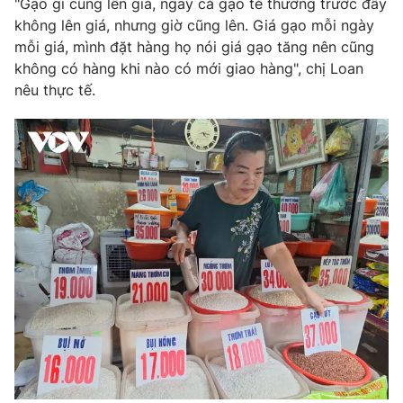
"Gạo gì cũng lên giá, ngay cả gạo tẻ thường trước đây
không lên giá, nhưng giờ cũng lên. Giá gạo mỗi ngày
Photo
Infographic
mỗi giá, mình đặt hàng họ nói giá gạo tăng nên cũng
không có hàng khi nào có mới giao hàng", chị Loan
Video
Shorts video
nêu thực tế.
VTV Money
VTV Thể thao
VTV Sức khoẻ
Bất động sản
Thị trường 24h
Tấm lòng Việt
VTV4
Vươn mình bằng AI
VTV9
VTV8
Liên hệ tòa soạn
English