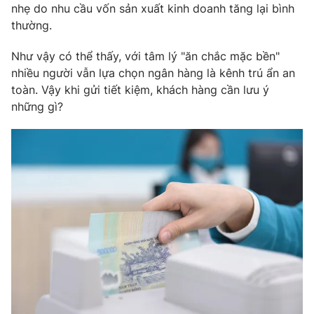
nhẹ do nhu cầu vốn sản xuất kinh doanh tăng lại bình
Photo
Infographic
thường.
Như vậy có thể thấy, với tâm lý "ăn chắc mặc bền"
Video
Shorts video
nhiều người vẫn lựa chọn ngân hàng là kênh trú ẩn an
toàn. Vậy khi gửi tiết kiệm, khách hàng cần lưu ý
VTV Money
VTV Thể thao
những gì?
VTV Sức khoẻ
Bất động sản
Thị trường 24h
Tấm lòng Việt
VTV4
Vươn mình bằng AI
VTV9
VTV8
Liên hệ tòa soạn
English