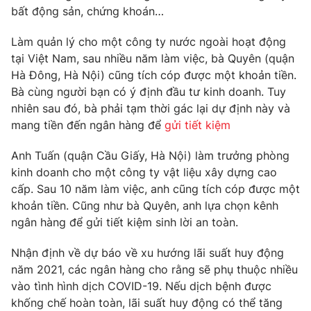
Phim VTV
bất động sản, chứng khoán…
Giải trí
Hậu trường
Làm quản lý cho một công ty nước ngoài hoạt động
Điện ảnh
Đời sống
tại Việt Nam, sau nhiều năm làm việc, bà Quyên (quận
Nhân vật
Âm nhạc
Hà Đông, Hà Nội) cũng tích cóp được một khoản tiền.
Du lịch
Khán giả
Bà cùng người bạn có ý định đầu tư kinh doanh. Tuy
Giáo dục
Sao
nhiên sau đó, bà phải tạm thời gác lại dự định này và
Làm đẹp
Giải sao mai
Tuyển sinh
mang tiền đến ngân hàng để
gửi tiết kiệm
Công nghệ
Chất lượng cuộc sống
Học trực tuyến
Anh Tuấn (quận Cầu Giấy, Hà Nội) làm trưởng phòng
Hitech Công nghệ tương lai
kinh doanh cho một công ty vật liệu xây dựng cao
Giao lưu trực tuyến
cấp. Sau 10 năm làm việc, anh cũng tích cóp được một
Sản phẩm
khoản tiền. Cũng như bà Quyên, anh lựa chọn kênh
Lịch phát sóng
Thị trường
ngân hàng để gửi tiết kiệm sinh lời an toàn.
Tư vấn
Nhận định về dự báo về xu hướng lãi suất huy động
Chuyên mục khác
năm 2021, các ngân hàng cho rằng sẽ phụ thuộc nhiều
vào tình hình dịch COVID-19. Nếu dịch bệnh được
Emagazine
Podcast
khống chế hoàn toàn, lãi suất huy động có thể tăng