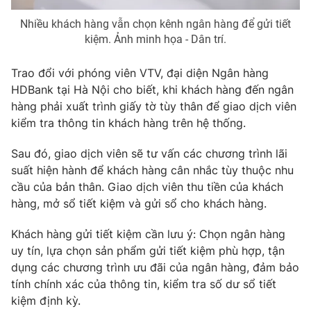
Nhiều khách hàng vẫn chọn kênh ngân hàng để gửi tiết
kiệm. Ảnh minh họa - Dân trí.
THỜI BÁO VTV
Trao đổi với phóng viên VTV, đại diện Ngân hàng
HDBank tại Hà Nội cho biết, khi khách hàng đến ngân
hàng phải xuất trình giấy tờ tùy thân để giao dịch viên
kiểm tra thông tin khách hàng trên hệ thống.
Theo dõi báo trên
Sau đó, giao dịch viên sẽ tư vấn các chương trình lãi
suất hiện hành để khách hàng cân nhắc tùy thuộc nhu
Cơ quan chủ quản:
Đài Truyền hình Việt Nam
cầu của bản thân. Giao dịch viên thu tiền của khách
Cơ quan báo chí:
Thời báo VTV
hàng, mở sổ tiết kiệm và gửi sổ cho khách hàng.
Giấy phép hoạt động báo in và báo điện tử số 483/GP-BTTTT
cấp ngày 29/12/2023
Khách hàng gửi tiết kiệm cần lưu ý: Chọn ngân hàng
Tổng Biên tập:
Vũ Thanh Thủy
uy tín, lựa chọn sản phẩm gửi tiết kiệm phù hợp, tận
Phó Tổng Biên tập:
dụng các chương trình ưu đãi của ngân hàng, đảm bảo
Nguyễn Thị Mỹ Hạnh, Phạm Quốc Thắng,
Nguyễn Trọng Ninh
tính chính xác của thông tin, kiểm tra số dư sổ tiết
Tổng đài VTV:
024.38 355 931 - 024.38 355 932
kiệm định kỳ.