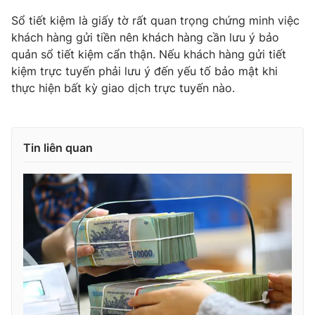
Ðiện thoại Thời báo VTV:
024.66 897 897
Sổ tiết kiệm là giấy tờ rất quan trọng chứng minh việc
Email:
toasoan@vtv.vn
khách hàng gửi tiền nên khách hàng cần lưu ý bảo
Liên hệ quảng cáo:
024-7300.7108
quản sổ tiết kiệm cẩn thận. Nếu khách hàng gửi tiết
kiệm trực tuyến phải lưu ý đến yếu tố bảo mật khi
thực hiện bất kỳ giao dịch trực tuyến nào.
Tin liên quan
® Cấm sao chép dưới mọi hình thức nếu không có sự chấp
thuận bằng văn bản. Ghi rõ nguồn VTV.vn khi phát hành lại
thông tin từ website này.