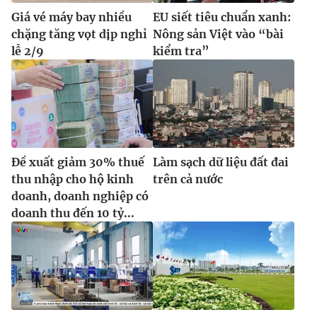
Giá vé máy bay nhiều
EU siết tiêu chuẩn xanh:
chặng tăng vọt dịp nghỉ
Nông sản Việt vào “bài
lễ 2/9
kiểm tra”
Đề xuất giảm 30% thuế
Làm sạch dữ liệu đất đai
thu nhập cho hộ kinh
trên cả nước
doanh, doanh nghiệp có
doanh thu đến 10 tỷ...