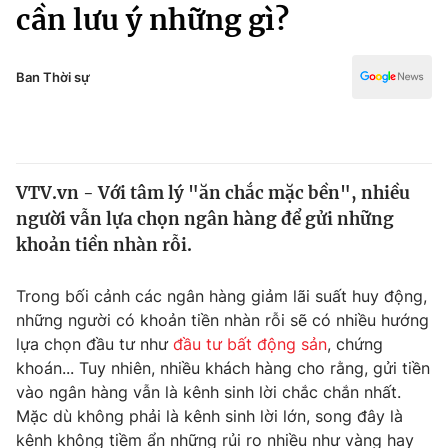
Chính trị
cần lưu ý những gì?
Truyền hình
Văn hóa - Giải trí
Xã hội
Y tế
Ban Thời sự
Đời sống
Pháp luật
Công nghệ
Giáo dục
Y tế
VTV.vn - Với tâm lý "ăn chắc mặc bền", nhiều
người vẫn lựa chọn ngân hàng để gửi những
Thế giới
khoản tiền nhàn rỗi.
Tin tức
Kinh tế
Trong bối cảnh các ngân hàng giảm lãi suất huy động,
Thế giới đó đây
những người có khoản tiền nhàn rỗi sẽ có nhiều hướng
Tài chính
lựa chọn đầu tư như
đầu tư bất động sản
, chứng
Dữ liệu và đời sống
Câu chuyện quốc tế
khoán... Tuy nhiên, nhiều khách hàng cho rằng, gửi tiền
Thị trường
vào ngân hàng vẫn là kênh sinh lời chắc chắn nhất.
Truyền hình
Mặc dù không phải là kênh sinh lời lớn, song đây là
Góc doanh nghiệp
kênh không tiềm ẩn những rủi ro nhiều như vàng hay