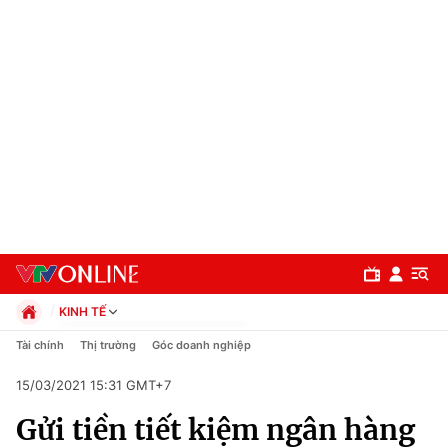
KINH TẾ
Chính trị
Tài chính
Thị trường
Góc doanh nghiệp
Xã hội
15/03/2021 15:31 GMT+7
Pháp luật
Chuyên mục
Kinh tế
Gửi tiền tiết kiệm ngân hàng
Thể thao