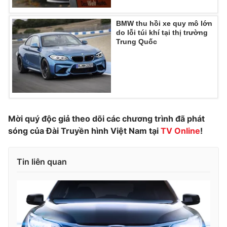
Photo
Infographic
BMW thu hồi xe quy mô lớn
do lỗi túi khí tại thị trường
Trung Quốc
Video
Shorts video
VTV Money
VTV Thể thao
VTV Sức khoẻ
Bất động sản
Mời quý độc giả theo dõi các chương trình đã phát
sóng của Đài Truyền hình Việt Nam tại
TV Online
!
Thị trường 24h
Tấm lòng Việt
Tin liên quan
VTV4
Vươn mình bằng AI
VTV9
VTV8
Liên hệ tòa soạn
English