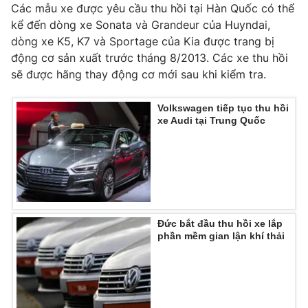
Phim VTV
Các mẫu xe được yêu cầu thu hồi tại Hàn Quốc có thể
Giải trí
kể đến dòng xe Sonata và Grandeur của Huyndai,
Hậu trường
dòng xe K5, K7 và Sportage của Kia được trang bị
Điện ảnh
Đời sống
động cơ sản xuất trước tháng 8/2013. Các xe thu hồi
Nhân vật
Âm nhạc
sẽ được hãng thay động cơ mới sau khi kiểm tra.
Du lịch
Khán giả
Giáo dục
Sao
Volkswagen tiếp tục thu hồi
Làm đẹp
Giải sao mai
xe Audi tại Trung Quốc
Tuyển sinh
Công nghệ
Chất lượng cuộc sống
Học trực tuyến
Hitech Công nghệ tương lai
Giao lưu trực tuyến
Sản phẩm
Lịch phát sóng
Thị trường
Đức bắt đầu thu hồi xe lắp
phần mềm gian lận khí thải
Tư vấn
Chuyên mục khác
Emagazine
Podcast