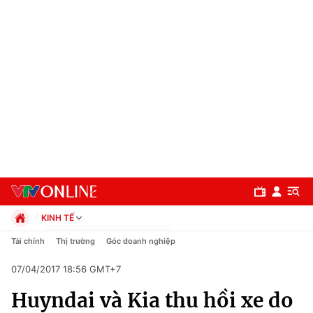
KINH TẾ
Chính trị
Tài chính
Thị trường
Góc doanh nghiệp
Xã hội
07/04/2017 18:56 GMT+7
Pháp luật
Chuyên mục
Kinh tế
Huyndai và Kia thu hồi xe do
Thể thao