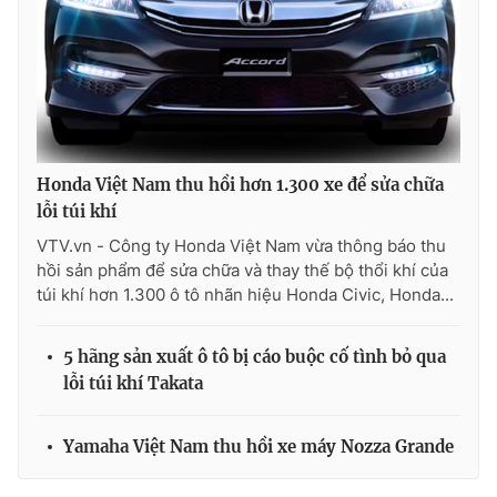
THỜI BÁO VTV
Honda Việt Nam thu hồi hơn 1.300 xe để sửa chữa
lỗi túi khí
Theo dõi báo trên
VTV.vn - Công ty Honda Việt Nam vừa thông báo thu
hồi sản phẩm để sửa chữa và thay thế bộ thổi khí của
Cơ quan chủ quản:
Đài Truyền hình Việt Nam
túi khí hơn 1.300 ô tô nhãn hiệu Honda Civic, Honda...
Cơ quan báo chí:
Thời báo VTV
Giấy phép hoạt động báo in và báo điện tử số 483/GP-BTTTT
5 hãng sản xuất ô tô bị cáo buộc cố tình bỏ qua
cấp ngày 29/12/2023
lỗi túi khí Takata
Tổng Biên tập:
Vũ Thanh Thủy
Phó Tổng Biên tập:
Nguyễn Thị Mỹ Hạnh, Phạm Quốc Thắng,
Yamaha Việt Nam thu hồi xe máy Nozza Grande
Nguyễn Trọng Ninh
Tổng đài VTV:
024.38 355 931 - 024.38 355 932