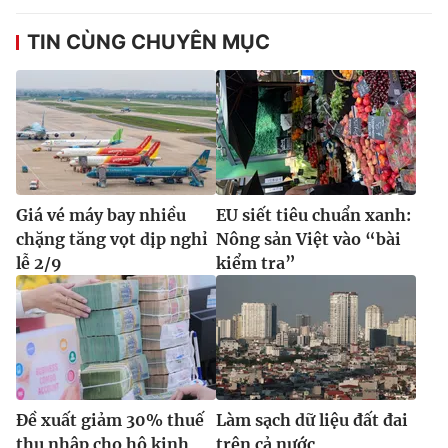
TIN CÙNG CHUYÊN MỤC
Giá vé máy bay nhiều
EU siết tiêu chuẩn xanh:
chặng tăng vọt dịp nghỉ
Nông sản Việt vào “bài
lễ 2/9
kiểm tra”
Đề xuất giảm 30% thuế
Làm sạch dữ liệu đất đai
thu nhập cho hộ kinh
trên cả nước