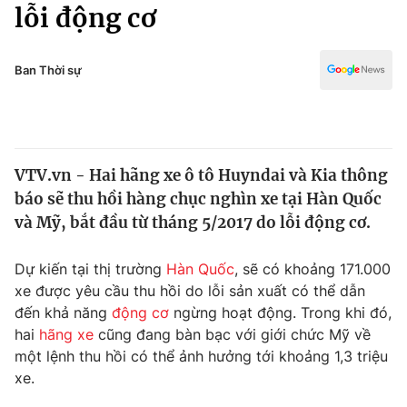
Chính trị
lỗi động cơ
Truyền hình
Văn hóa - Giải trí
Xã hội
Y tế
Ban Thời sự
Đời sống
Pháp luật
Công nghệ
Giáo dục
Y tế
VTV.vn - Hai hãng xe ô tô Huyndai và Kia thông
báo sẽ thu hồi hàng chục nghìn xe tại Hàn Quốc
Thế giới
và Mỹ, bắt đầu từ tháng 5/2017 do lỗi động cơ.
Tin tức
Kinh tế
Dự kiến tại thị trường
Hàn Quốc
, sẽ có khoảng 171.000
Thế giới đó đây
xe được yêu cầu thu hồi do lỗi sản xuất có thể dẫn
Tài chính
đến khả năng
động cơ
ngừng hoạt động. Trong khi đó,
Dữ liệu và đời sống
Câu chuyện quốc tế
hai
hãng xe
cũng đang bàn bạc với giới chức Mỹ về
Thị trường
một lệnh thu hồi có thể ảnh hưởng tới khoảng 1,3 triệu
Truyền hình
xe.
Góc doanh nghiệp