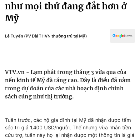
Chính trị
như mọi thứ đang đắt hơn ở
Truyền hình
Mỹ
Văn hóa - Giải trí
Xã hội
Y tế
Đời sống
Lê Tuyển (PV Đài THVN thường trú tại Mỹ)
Pháp luật
Công nghệ
Giáo dục
Y tế
VTV.vn - Lạm phát trong tháng 3 vừa qua của
Thế giới
nền kinh tế Mỹ đã tăng cao. Đây là điều đã nằm
Tin tức
trong dự đoán của các nhà hoạch định chính
Kinh tế
sách cũng như thị trường.
Thế giới đó đây
Tài chính
Dữ liệu và đời sống
Câu chuyện quốc tế
Thị trường
Tuần trước, các hộ gia đình tại Mỹ đã nhận được tấm
séc trị giá 1.400 USD/người. Thế nhưng vừa nhận tiền
Truyền hình
Góc doanh nghiệp
cứu trợ, tuần này họ lại nhận được một thông tin là giá