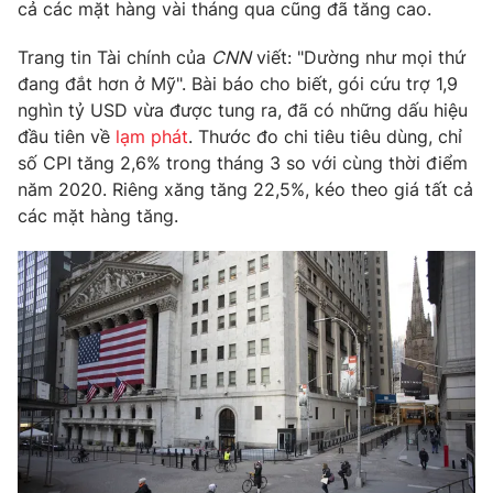
Phim VTV
cả các mặt hàng vài tháng qua cũng đã tăng cao.
Giải trí
Hậu trường
Trang tin Tài chính của
CNN
viết: "Dường như mọi thứ
Điện ảnh
đang đắt hơn ở Mỹ". Bài báo cho biết, gói cứu trợ 1,9
Đời sống
Nhân vật
nghìn tỷ USD vừa được tung ra, đã có những dấu hiệu
Âm nhạc
Du lịch
đầu tiên về
lạm phát
. Thước đo chi tiêu tiêu dùng, chỉ
Khán giả
Giáo dục
Sao
số CPI tăng 2,6% trong tháng 3 so với cùng thời điểm
Làm đẹp
Giải sao mai
năm 2020. Riêng xăng tăng 22,5%, kéo theo giá tất cả
Tuyển sinh
Công nghệ
các mặt hàng tăng.
Chất lượng cuộc sống
Học trực tuyến
Hitech Công nghệ tương lai
Giao lưu trực tuyến
Sản phẩm
Lịch phát sóng
Thị trường
Tư vấn
Chuyên mục khác
Emagazine
Podcast