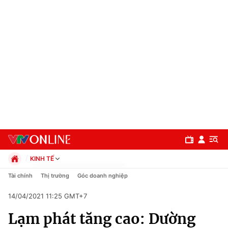
KINH TẾ
Chính trị
Tài chính
Thị trường
Góc doanh nghiệp
Xã hội
14/04/2021 11:25 GMT+7
Pháp luật
Chuyên mục
Kinh tế
Lạm phát tăng cao: Dường
Thể thao