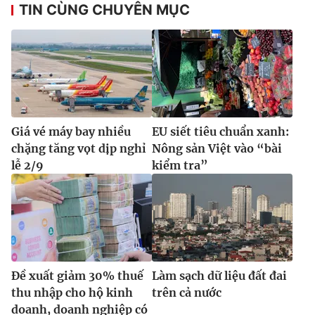
TIN CÙNG CHUYÊN MỤC
Giá vé máy bay nhiều
EU siết tiêu chuẩn xanh:
chặng tăng vọt dịp nghỉ
Nông sản Việt vào “bài
lễ 2/9
kiểm tra”
Đề xuất giảm 30% thuế
Làm sạch dữ liệu đất đai
thu nhập cho hộ kinh
trên cả nước
doanh, doanh nghiệp có