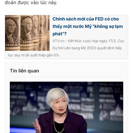
đoán được vào lúc này.
Chính sách mới của FED có cho
thấy một nước Mỹ "không sợ lạm
phát"?
VTV.vn - Kết thúc cuộc họp ngày 17/3, Cục
Dự trữ Liên bang Mỹ (FED) quyết định tiếp
tục duy trì lãi suất thấp gần 0%.
Tin liên quan