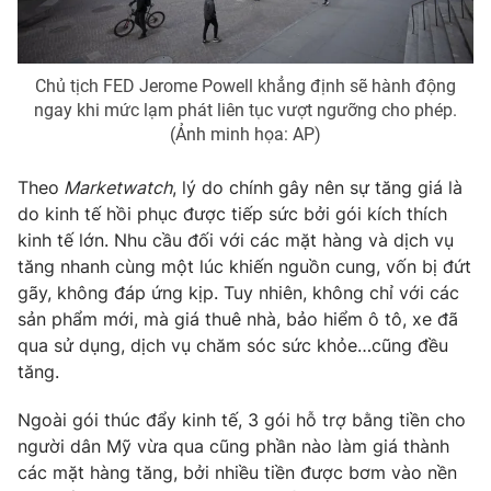
Photo
Infographic
Chủ tịch FED Jerome Powell khẳng định sẽ hành động
Video
Shorts video
ngay khi mức lạm phát liên tục vượt ngưỡng cho phép.
(Ảnh minh họa: AP)
VTV Money
VTV Thể thao
Theo
Marketwatch
, lý do chính gây nên sự tăng giá là
do kinh tế hồi phục được tiếp sức bởi gói kích thích
VTV Sức khoẻ
Bất động sản
kinh tế lớn. Nhu cầu đối với các mặt hàng và dịch vụ
tăng nhanh cùng một lúc khiến nguồn cung, vốn bị đứt
Thị trường 24h
Tấm lòng Việt
gãy, không đáp ứng kịp. Tuy nhiên, không chỉ với các
sản phẩm mới, mà giá thuê nhà, bảo hiểm ô tô, xe đã
qua sử dụng, dịch vụ chăm sóc sức khỏe…cũng đều
VTV4
Vươn mình bằng AI
tăng.
VTV9
VTV8
Ngoài gói thúc đẩy kinh tế, 3 gói hỗ trợ bằng tiền cho
người dân Mỹ vừa qua cũng phần nào làm giá thành
các mặt hàng tăng, bởi nhiều tiền được bơm vào nền
Liên hệ tòa soạn
English