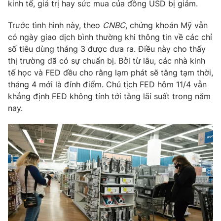
kinh tế, giá trị hay sức mua của đồng USD bị giảm.
Trước tình hình này, theo
CNBC
, chứng khoán Mỹ vẫn
có ngày giao dịch bình thường khi thông tin về các chỉ
THỜI BÁO VTV
số tiêu dùng tháng 3 được đưa ra. Điều này cho thấy
thị trường đã có sự chuẩn bị. Bởi từ lâu, các nhà kinh
tế học và FED đều cho rằng lạm phát sẽ tăng tạm thời,
tháng 4 mới là đỉnh điểm. Chủ tịch FED hôm 11/4 vẫn
Theo dõi báo trên
khẳng định FED không tính tới tăng lãi suất trong năm
nay.
Cơ quan chủ quản:
Đài Truyền hình Việt Nam
Cơ quan báo chí:
Thời báo VTV
Giấy phép hoạt động báo in và báo điện tử số 483/GP-BTTTT
cấp ngày 29/12/2023
Tổng Biên tập:
Vũ Thanh Thủy
Phó Tổng Biên tập:
Nguyễn Thị Mỹ Hạnh, Phạm Quốc Thắng,
Nguyễn Trọng Ninh
Tổng đài VTV:
024.38 355 931 - 024.38 355 932