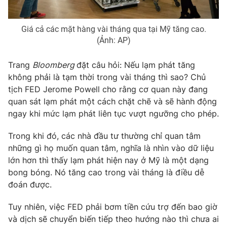
Ðiện thoại Thời báo VTV:
024.66 897 897
Email:
toasoan@vtv.vn
Giá cả các mặt hàng vài tháng qua tại Mỹ tăng cao.
Liên hệ quảng cáo:
024-7300.7108
(Ảnh: AP)
Trang
Bloomberg
đặt câu hỏi: Nếu lạm phát tăng
không phải là tạm thời trong vài tháng thì sao? Chủ
tịch FED Jerome Powell cho rằng cơ quan này đang
quan sát lạm phát một cách chặt chẽ và sẽ hành động
ngay khi mức lạm phát liên tục vượt ngưỡng cho phép.
Trong khi đó, các nhà đầu tư thường chỉ quan tâm
những gì họ muốn quan tâm, nghĩa là nhìn vào dữ liệu
lớn hơn thì thấy lạm phát hiện nay ở Mỹ là một dạng
bong bóng. Nó tăng cao trong vài tháng là điều dễ
® Cấm sao chép dưới mọi hình thức nếu không có sự chấp
đoán được.
thuận bằng văn bản. Ghi rõ nguồn VTV.vn khi phát hành lại
thông tin từ website này.
Tuy nhiên, việc FED phải bơm tiền cứu trợ đến bao giờ
và dịch sẽ chuyển biến tiếp theo hướng nào thì chưa ai