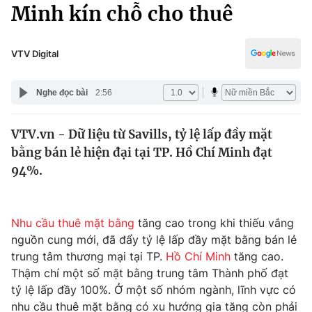
Chính trị
Minh kín chỗ cho thuê
Truyền hình
Văn hóa - Giải trí
Xã hội
Y tế
VTV Digital
Đời sống
Pháp luật
Công nghệ
Nghe đọc bài
2:56
Giáo dục
Y tế
VTV.vn - Dữ liệu từ Savills, tỷ lệ lấp đầy mặt
bằng bán lẻ hiện đại tại TP. Hồ Chí Minh đạt
Thế giới
94%.
Tin tức
Kinh tế
Thế giới đó đây
Nhu cầu thuê mặt bằng
tăng cao trong khi thiếu vắng
Tài chính
nguồn cung mới, đã đẩy tỷ lệ lấp đầy mặt bằng bán lẻ
Dữ liệu và đời sống
Câu chuyện quốc tế
trung tâm thương mại tại TP.
Hồ Chí Minh
tăng cao.
Thị trường
Thậm chí một số mặt bằng trung tâm Thành phố đạt
Truyền hình
tỷ lệ lấp đầy 100%. Ở một số nhóm ngành, lĩnh vực có
Góc doanh nghiệp
nhu cầu thuê mặt bằng có xu hướng gia tăng còn phải