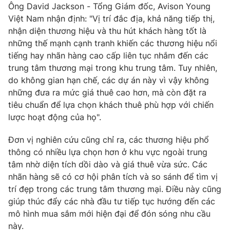
Ðiện thoại Thời báo VTV:
024.66 897 897
Ông David Jackson - Tổng Giám đốc, Avison Young
Việt Nam nhận định: "Vị trí đắc địa, khả năng tiếp thị,
Email:
toasoan@vtv.vn
nhận diện thương hiệu và thu hút khách hàng tốt là
Liên hệ quảng cáo:
024-7300.7108
những thế mạnh cạnh tranh khiến các thương hiệu nổi
tiếng hay nhãn hàng cao cấp liên tục nhắm đến các
trung tâm thương mại trong khu trung tâm. Tuy nhiên,
do không gian hạn chế, các dự án này vì vậy không
những đưa ra mức giá thuê cao hơn, mà còn đặt ra
tiêu chuẩn để lựa chọn khách thuê phù hợp với chiến
lược hoạt động của họ".
Đơn vị nghiên cứu cũng chỉ ra, các thương hiệu phổ
thông có nhiều lựa chọn hơn ở khu vực ngoài trung
tâm nhờ diện tích dồi dào và giá thuê vừa sức. Các
nhãn hàng sẽ có cơ hội phân tích và so sánh để tìm vị
® Cấm sao chép dưới mọi hình thức nếu không có sự chấp
trí đẹp trong các trung tâm thương mại. Điều này cũng
thuận bằng văn bản. Ghi rõ nguồn VTV.vn khi phát hành lại
thông tin từ website này.
giúp thúc đẩy các nhà đầu tư tiếp tục hướng đến các
mô hình mua sắm mới hiện đại để đón sóng nhu cầu
này.