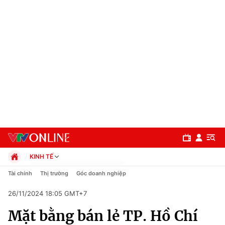
KINH TẾ
Chính trị
Tài chính
Thị trường
Góc doanh nghiệp
Xã hội
26/11/2024 18:05 GMT+7
Pháp luật
Chuyên mục
Kinh tế
Mặt bằng bán lẻ TP. Hồ Chí
Thể thao