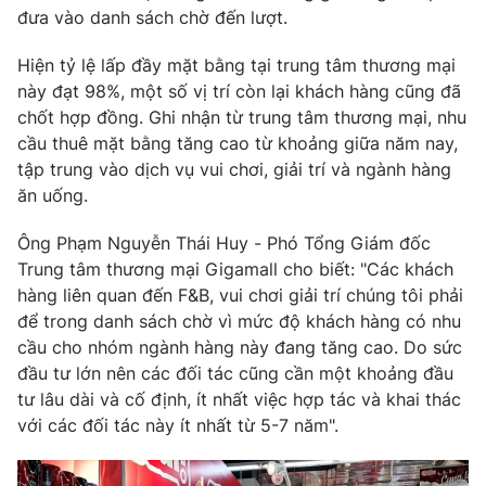
Phim VTV
đưa vào danh sách chờ đến lượt.
Giải trí
Hậu trường
Hiện tỷ lệ lấp đầy mặt bằng tại trung tâm thương mại
Điện ảnh
Đời sống
này đạt 98%, một số vị trí còn lại khách hàng cũng đã
Nhân vật
Âm nhạc
chốt hợp đồng. Ghi nhận từ trung tâm thương mại, nhu
Du lịch
Khán giả
cầu thuê mặt bằng tăng cao từ khoảng giữa năm nay,
Giáo dục
Sao
tập trung vào dịch vụ vui chơi, giải trí và ngành hàng
Làm đẹp
Giải sao mai
Tuyển sinh
ăn uống.
Công nghệ
Chất lượng cuộc sống
Học trực tuyến
Ông Phạm Nguyễn Thái Huy - Phó Tổng Giám đốc
Hitech Công nghệ tương lai
Trung tâm thương mại Gigamall cho biết: "Các khách
Giao lưu trực tuyến
hàng liên quan đến F&B, vui chơi giải trí chúng tôi phải
Sản phẩm
để trong danh sách chờ vì mức độ khách hàng có nhu
Lịch phát sóng
Thị trường
cầu cho nhóm ngành hàng này đang tăng cao. Do sức
đầu tư lớn nên các đối tác cũng cần một khoảng đầu
Tư vấn
tư lâu dài và cố định, ít nhất việc hợp tác và khai thác
Chuyên mục khác
với các đối tác này ít nhất từ 5-7 năm".
Emagazine
Podcast