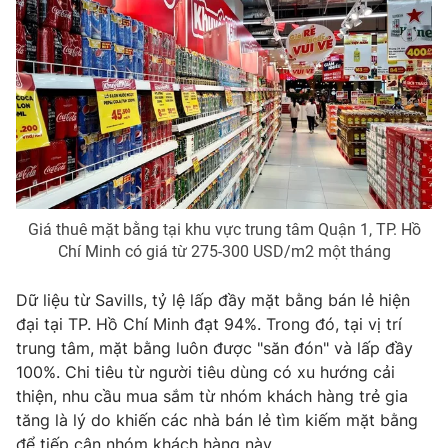
Photo
Infographic
Video
Shorts video
VTV Money
VTV Thể thao
VTV Sức khoẻ
Bất động sản
Giá thuê mặt bằng tại khu vực trung tâm Quận 1, TP. Hồ
Chí Minh có giá từ 275-300 USD/m2 một tháng
Thị trường 24h
Tấm lòng Việt
Dữ liệu từ Savills, tỷ lệ lấp đầy mặt bằng bán lẻ hiện
VTV4
Vươn mình bằng AI
đại tại TP. Hồ Chí Minh đạt 94%. Trong đó, tại vị trí
trung tâm, mặt bằng luôn được "săn đón" và lấp đầy
100%. Chi tiêu từ người tiêu dùng có xu hướng cải
VTV9
VTV8
thiện, nhu cầu mua sắm từ nhóm khách hàng trẻ gia
tăng là lý do khiến các nhà bán lẻ tìm kiếm mặt bằng
Liên hệ tòa soạn
English
để tiếp cận nhóm khách hàng này.