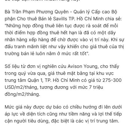
Bà Trần Phạm Phương Quyên - Quản lý Cấp cao Bộ
phận Cho thuê Bán lẻ Savills TP. Hồ Chí Minh chia sẻ:
"Những hợp đồng thuê liên tục được rà soát để mỗi
THỜI BÁO VTV
thời điểm hợp đồng thuê hết hạn là đã có một dãy
nhãn hàng xếp hàng để chờ được vào vị trí này. Khi sự
đấu tranh mãnh liệt như vậy khiến cho giá thuê của thị
trường bán lẻ luôn nằm ở mức rất tốt".
Theo dõi báo trên
Số liệu từ đơn vị nghiên cứu Avison Young, cho thấy
Cơ quan chủ quản:
Đài Truyền hình Việt Nam
trong quý vừa qua, giá thuê mặt bằng tại khu vực
trung tâm Quận 1, TP. Hồ Chí Minh có giá từ 275-300
Cơ quan báo chí:
Thời báo VTV
USD/m2/tháng, tương đương với mức 7 triệu
Giấy phép hoạt động báo in và báo điện tử số 483/GP-BTTTT
đồng/m2/tháng.
cấp ngày 29/12/2023
Tổng Biên tập:
Vũ Thanh Thủy
Mức giá này được dự báo có chiều hướng đi lên dưới
Phó Tổng Biên tập:
Nguyễn Thị Mỹ Hạnh, Phạm Quốc Thắng,
áp lực về diện tích cũng như tiềm năng và lợi thế tiếp
Nguyễn Trọng Ninh
cận người tiêu dùng, đặc biệt là các vị trí trung tâm.
Tổng đài VTV:
024.38 355 931 - 024.38 355 932