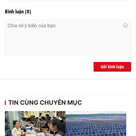
Bình luận
(
0
)
Gửi bình luận
TIN CÙNG CHUYÊN MỤC