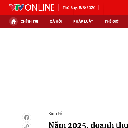
Thứ Bảy, 8/8/2026
CHÍNH TRỊ
XÃ HỘI
PHÁP LUẬT
THẾ GIỚI
Chính trị
Xã hội
Thế giới
Kinh tế
Tin tức
Tài chính
Thế giới đó đây
Thị trường
Câu chuyện quốc tế
Góc doanh nghiệp
Dữ liệu và đời sống
Kinh tế
Năm 2025, doanh thu 