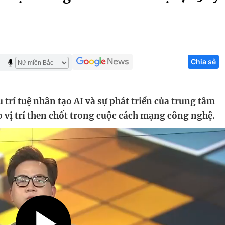
Góc ảnh
Giáo dục
Công nghệ
Chia sẻ
Tuyển sinh
Hitech Công ng
Học trực tuyến
Sản phẩm
trí tuệ nhân tạo AI và sự phát triển của trung tâm
g
Thị trường
o vị trí then chốt trong cuộc cách mạng công nghệ.
Tư vấn