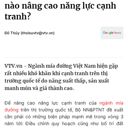
Chính trị
nào nâng cao năng lực cạnh
Truyền hình
tranh?
Văn hóa - Giải trí
Xã hội
Y tế
Đời sống
Đỗ Thủy (thoisuvtv@vtv.vn)
Pháp luật
Công nghệ
Giáo dục
Y tế
VTV.vn - Ngành mía đường Việt Nam hiện gặp
Thế giới
rất nhiều khó khăn khi cạnh tranh trên thị
Tin tức
trường quốc tế do năng suất thấp, sản xuất
Kinh tế
manh mún và giá thành cao.
Thế giới đó đây
Tài chính
Dữ liệu và đời sống
Câu chuyện quốc tế
Để nâng cao năng lực cạnh tranh của
ngành mía
Thị trường
đường
trên thị trường quốc tế, Bộ NN&PTNT đề xuất
cần phải có những biện pháp mạnh mẽ trong vòng 3
Truyền hình
Góc doanh nghiệp
năm tới: Điều chỉnh quy hoạch cũng như bố trí đất