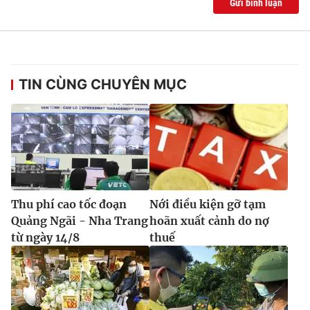
Gửi bình luận
Ðiện thoại Thời báo VTV:
024.66 897 897
Email:
toasoan@vtv.vn
Liên hệ quảng cáo:
024-7300.7108
TIN CÙNG CHUYÊN MỤC
Thu phí cao tốc đoạn
Nới điều kiện gỡ tạm
Quảng Ngãi - Nha Trang
hoãn xuất cảnh do nợ
từ ngày 14/8
thuế
® Cấm sao chép dưới mọi hình thức nếu không có sự chấp
thuận bằng văn bản. Ghi rõ nguồn VTV.vn khi phát hành lại
thông tin từ website này.