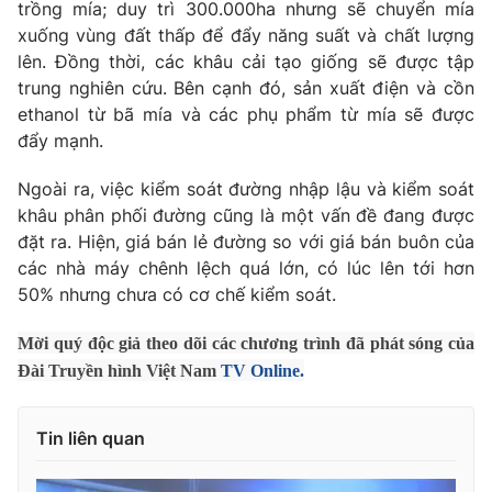
Phim VTV
trồng mía; duy trì 300.000ha nhưng sẽ chuyển mía
Giải trí
xuống vùng đất thấp để đẩy năng suất và chất lượng
Hậu trường
lên. Đồng thời, các khâu cải tạo giống sẽ được tập
Điện ảnh
Đời sống
trung nghiên cứu. Bên cạnh đó, sản xuất điện và cồn
Nhân vật
Âm nhạc
ethanol từ bã mía và các phụ phẩm từ mía sẽ được
Du lịch
Khán giả
đẩy mạnh.
Giáo dục
Sao
Làm đẹp
Giải sao mai
Ngoài ra, việc kiểm soát đường nhập lậu và kiểm soát
Tuyển sinh
Công nghệ
khâu phân phối đường cũng là một vấn đề đang được
Chất lượng cuộc sống
Học trực tuyến
đặt ra. Hiện, giá bán lẻ đường so với giá bán buôn của
Hitech Công nghệ tương lai
các nhà máy chênh lệch quá lớn, có lúc lên tới hơn
Giao lưu trực tuyến
50% nhưng chưa có cơ chế kiểm soát.
Sản phẩm
Lịch phát sóng
Mời quý độc giả theo dõi các chương trình đã phát sóng của
Thị trường
Đài Truyền hình Việt Nam
TV Online.
Tư vấn
Chuyên mục khác
Tin liên quan
Emagazine
Podcast