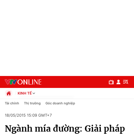
KINH TẾ
Chính trị
Tài chính
Thị trường
Góc doanh nghiệp
Xã hội
18/05/2015 15:09 GMT+7
Pháp luật
Chuyên mục
Kinh tế
Ngành mía đường: Giải pháp
Thể thao