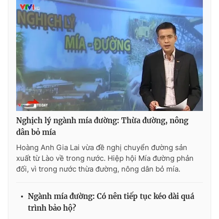
Photo
Infographic
Video
Shorts video
VTV Money
VTV Thể thao
VTV Sức khoẻ
Bất động sản
Nghịch lý ngành mía đường: Thừa đường, nông
Thị trường 24h
Tấm lòng Việt
dân bỏ mía
Hoàng Anh Gia Lai vừa đề nghị chuyển đường sản
VTV4
Vươn mình bằng AI
xuất từ Lào về trong nước. Hiệp hội Mía đường phản
đối, vì trong nước thừa đường, nông dân bỏ mía.
VTV9
VTV8
Ngành mía đường: Có nên tiếp tục kéo dài quá
trình bảo hộ?
Liên hệ tòa soạn
English