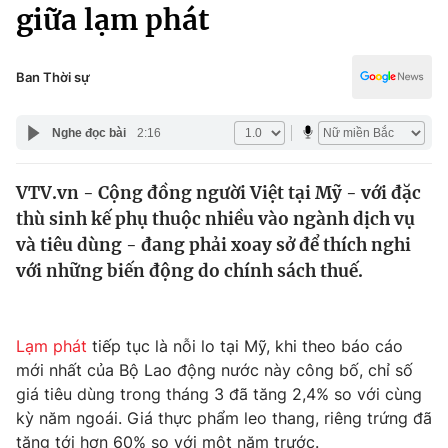
Chính trị
giữa lạm phát
Truyền hình
Văn hóa - Giải trí
Xã hội
Y tế
Ban Thời sự
Đời sống
Pháp luật
Công nghệ
Nghe đọc bài
2:16
Giáo dục
Y tế
VTV.vn - Cộng đồng người Việt tại Mỹ - với đặc
thù sinh kế phụ thuộc nhiều vào ngành dịch vụ
Thế giới
và tiêu dùng - đang phải xoay sở để thích nghi
với những biến động do chính sách thuế.
Tin tức
Kinh tế
Thế giới đó đây
Tài chính
Lạm phát
tiếp tục là nỗi lo tại Mỹ, khi theo báo cáo
Dữ liệu và đời sống
Câu chuyện quốc tế
mới nhất của Bộ Lao động nước này công bố, chỉ số
Thị trường
giá tiêu dùng trong tháng 3 đã tăng 2,4% so với cùng
Truyền hình
Góc doanh nghiệp
kỳ năm ngoái. Giá thực phẩm leo thang, riêng trứng đã
tăng tới hơn 60% so với một năm trước.