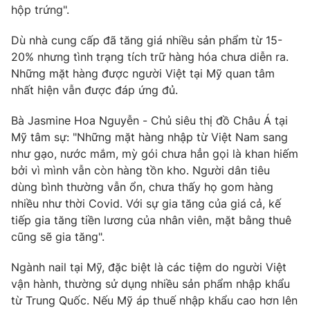
hộp trứng".
Photo
Infographic
Dù nhà cung cấp đã tăng giá nhiều sản phẩm từ 15-
20% nhưng tình trạng tích trữ hàng hóa chưa diễn ra.
Video
Shorts video
Những mặt hàng được người Việt tại Mỹ quan tâm
nhất hiện vẫn được đáp ứng đủ.
VTV Money
VTV Thể thao
Bà Jasmine Hoa Nguyễn - Chủ siêu thị đồ Châu Á tại
Mỹ tâm sự: "Những mặt hàng nhập từ Việt Nam sang
VTV Sức khoẻ
Bất động sản
như gạo, nước mắm, mỳ gói chưa hẳn gọi là khan hiếm
bởi vì mình vẫn còn hàng tồn kho. Người dân tiêu
Thị trường 24h
Tấm lòng Việt
dùng bình thường vẫn ổn, chưa thấy họ gom hàng
nhiều như thời Covid. Với sự gia tăng của giá cả, kế
tiếp gia tăng tiền lương của nhân viên, mặt bằng thuê
VTV4
Vươn mình bằng AI
cũng sẽ gia tăng".
VTV9
VTV8
Ngành nail tại Mỹ, đặc biệt là các tiệm do người Việt
vận hành, thường sử dụng nhiều sản phẩm nhập khẩu
từ Trung Quốc. Nếu Mỹ áp thuế nhập khẩu cao hơn lên
Liên hệ tòa soạn
English