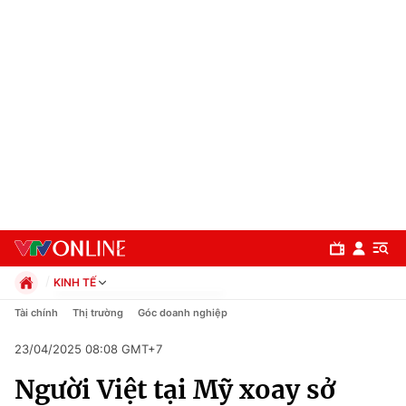
KINH TẾ
Chính trị
Tài chính
Thị trường
Góc doanh nghiệp
Xã hội
23/04/2025 08:08 GMT+7
Pháp luật
Chuyên mục
Kinh tế
Người Việt tại Mỹ xoay sở
Thể thao