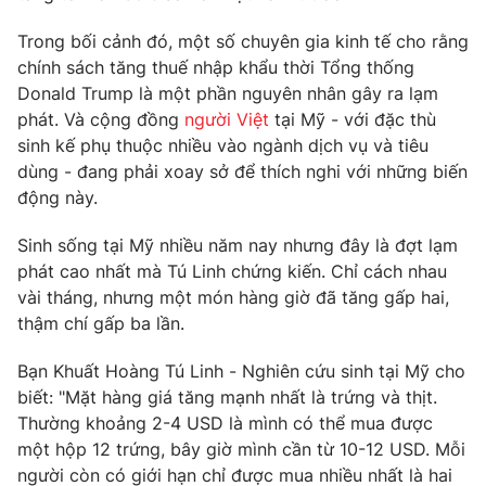
Phim VTV
Giải trí
Trong bối cảnh đó, một số chuyên gia kinh tế cho rằng
Hậu trường
chính sách tăng thuế nhập khẩu thời Tổng thống
Điện ảnh
Đời sống
Nhân vật
Donald Trump là một phần nguyên nhân gây ra lạm
Âm nhạc
phát. Và cộng đồng
người Việt
tại Mỹ - với đặc thù
Du lịch
Khán giả
sinh kế phụ thuộc nhiều vào ngành dịch vụ và tiêu
Giáo dục
Sao
dùng - đang phải xoay sở để thích nghi với những biến
Làm đẹp
Giải sao mai
Tuyển sinh
động này.
Công nghệ
Chất lượng cuộc sống
Học trực tuyến
Sinh sống tại Mỹ nhiều năm nay nhưng đây là đợt lạm
Hitech Công nghệ tương lai
phát cao nhất mà Tú Linh chứng kiến. Chỉ cách nhau
Giao lưu trực tuyến
vài tháng, nhưng một món hàng giờ đã tăng gấp hai,
Sản phẩm
thậm chí gấp ba lần.
Lịch phát sóng
Thị trường
Bạn Khuất Hoàng Tú Linh - Nghiên cứu sinh tại Mỹ cho
Tư vấn
biết: "Mặt hàng giá tăng mạnh nhất là trứng và thịt.
Chuyên mục khác
Thường khoảng 2-4 USD là mình có thể mua được
một hộp 12 trứng, bây giờ mình cần từ 10-12 USD. Mỗi
Emagazine
Podcast
người còn có giới hạn chỉ được mua nhiều nhất là hai