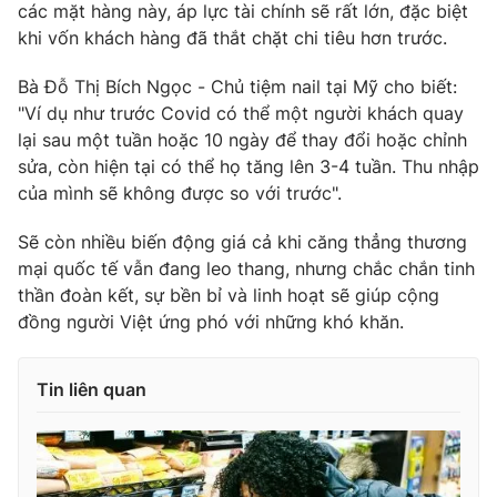
các mặt hàng này, áp lực tài chính sẽ rất lớn, đặc biệt
khi vốn khách hàng đã thắt chặt chi tiêu hơn trước.
Bà Đỗ Thị Bích Ngọc - Chủ tiệm nail tại Mỹ cho biết:
THỜI BÁO VTV
"Ví dụ như trước Covid có thể một người khách quay
lại sau một tuần hoặc 10 ngày để thay đổi hoặc chỉnh
sửa, còn hiện tại có thể họ tăng lên 3-4 tuần. Thu nhập
của mình sẽ không được so với trước".
Theo dõi báo trên
Sẽ còn nhiều biến động giá cả khi căng thẳng thương
mại quốc tế vẫn đang leo thang, nhưng chắc chắn tinh
Cơ quan chủ quản:
Đài Truyền hình Việt Nam
thần đoàn kết, sự bền bỉ và linh hoạt sẽ giúp cộng
Cơ quan báo chí:
Thời báo VTV
đồng người Việt ứng phó với những khó khăn.
Giấy phép hoạt động báo in và báo điện tử số 483/GP-BTTTT
cấp ngày 29/12/2023
Tin liên quan
Tổng Biên tập:
Vũ Thanh Thủy
Phó Tổng Biên tập:
Nguyễn Thị Mỹ Hạnh, Phạm Quốc Thắng,
Nguyễn Trọng Ninh
Tổng đài VTV:
024.38 355 931 - 024.38 355 932