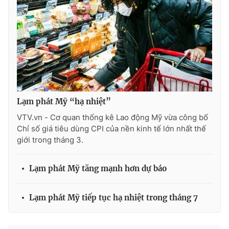
Ðiện thoại Thời báo VTV:
024.66 897 897
Email:
toasoan@vtv.vn
Liên hệ quảng cáo:
024-7300.7108
Lạm phát Mỹ “hạ nhiệt”
VTV.vn - Cơ quan thống kê Lao động Mỹ vừa công bố
Chỉ số giá tiêu dùng CPI của nền kinh tế lớn nhất thế
giới trong tháng 3.
Lạm phát Mỹ tăng mạnh hơn dự báo
® Cấm sao chép dưới mọi hình thức nếu không có sự chấp
thuận bằng văn bản. Ghi rõ nguồn VTV.vn khi phát hành lại
Lạm phát Mỹ tiếp tục hạ nhiệt trong tháng 7
thông tin từ website này.