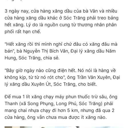
Phim VTV
Giải trí
3 ngày nay, cửa hàng xăng dầu của bà Vân và nhiều
Hậu trường
cửa hàng xăng dầu khác ở Sóc Trăng phải treo bảng
Điện ảnh
Đời sống
Nhân vật
hết xăng. Lý do là nguồn cung từ thương nhân phân
Âm nhạc
phối rất hạn chế.
Du lịch
Khán giả
Giáo dục
Sao
"Hết xăng rồi thì mình nghỉ chứ đâu có xăng đâu mà
Làm đẹp
Giải sao mai
bán", bà Nguyễn Thị Bích Vân, Đại lý xăng dầu Năm
Tuyển sinh
Công nghệ
Chất lượng cuộc sống
Hung, Sóc Trăng, chia sẻ.
Học trực tuyến
Hitech Công nghệ tương lai
"Bây giờ ngày nào cũng điện hết. Nó nói là hàng về
Giao lưu trực tuyến
không kịp, từ từ nó rót cho", ông Trần Văn Xuyên, Đại
Sản phẩm
lý xăng dầu Xuyên Út, Sóc Trăng, cho biết.
Lịch phát sóng
Thị trường
Để mua 1 lít xăng chạy máy phun thuốc trừ sâu, ông
Tư vấn
Thanh (xã Song Phụng, Long Phú, Sóc Trăng) phải
Chuyên mục khác
mang chai nhựa chạy đi hơn 5 km, nhưng đã qua 2
cửa hàng, ông vẫn chưa mua được ít xăng nào.
Emagazine
Podcast