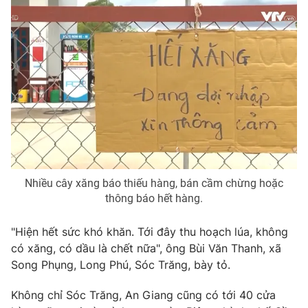
Photo
Infographic
Video
Shorts video
VTV Money
VTV Thể thao
VTV Sức khoẻ
Bất động sản
Thị trường 24h
Tấm lòng Việt
Nhiều cây xăng báo thiếu hàng, bán cầm chừng hoặc
thông báo hết hàng.
VTV4
Vươn mình bằng AI
"Hiện hết sức khó khăn. Tới đây thu hoạch lúa, không
có xăng, có dầu là chết nữa", ông Bùi Văn Thanh, xã
VTV9
VTV8
Song Phụng, Long Phú, Sóc Trăng, bày tỏ.
Không chỉ Sóc Trăng, An Giang cũng có tới 40 cửa
Liên hệ tòa soạn
English