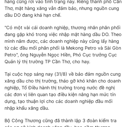
hàng cũng rơi vào tình trạng này. Riêng thành phố Cần
Thơ, mặt hàng xăng vẫn đảm bảo, nhưng nguồn cung
dầu DO đang khá hạn chế.
THỜI BÁO VTV
"Có một vài cái doanh nghiệp, thương nhân phân phối
đang gặp khó trong việc nhập mặt hàng dầu DO. Theo
mình nắm được, các doanh nghiệp này cũng lấy hàng
Theo dõi báo trên
từ các đầu mối phân phối là Mekong Petro và Sài Gòn
Petro", ông Nguyễn Ngọc Hiền, Phó Cục trưởng Cục
Cơ quan chủ quản:
Đài Truyền hình Việt Nam
Quản lý thị trường TP Cần Thơ, cho hay.
Cơ quan báo chí:
Thời báo VTV
Tại cuộc họp sáng nay (31/8) về bảo đảm nguồn cung
Giấy phép hoạt động báo in và báo điện tử số 483/GP-BTTTT
xăng dầu cho thị trường, tháo gỡ khó khăn cho doanh
cấp ngày 29/12/2023
nghiệp, Tổ Điều hành thị trường trong nước đề nghị
Tổng Biên tập:
Vũ Thanh Thủy
các đơn vị liên quan tạo điều kiện nâng hạn mức tín
Phó Tổng Biên tập:
Nguyễn Thị Mỹ Hạnh, Phạm Quốc Thắng,
dụng, tạo thuận lợi cho các doanh nghiệp đầu mối
Nguyễn Trọng Ninh
nhập khẩu xăng dầu.
Tổng đài VTV:
024.38 355 931 - 024.38 355 932
Ðiện thoại Thời báo VTV:
024.66 897 897
Bộ Công Thương cũng đã thành lập 3 đoàn kiểm tra