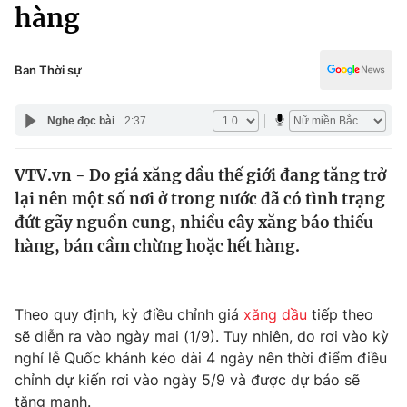
Chính trị
hàng
Truyền hình
Văn hóa - Giải trí
Xã hội
Y tế
Ban Thời sự
Đời sống
Pháp luật
Công nghệ
Nghe đọc bài
2:37
Giáo dục
Y tế
VTV.vn - Do giá xăng dầu thế giới đang tăng trở
lại nên một số nơi ở trong nước đã có tình trạng
Thế giới
đứt gãy nguồn cung, nhiều cây xăng báo thiếu
hàng, bán cầm chừng hoặc hết hàng.
Tin tức
Kinh tế
Thế giới đó đây
Tài chính
Theo quy định, kỳ điều chỉnh giá
xăng dầu
tiếp theo
Dữ liệu và đời sống
Câu chuyện quốc tế
sẽ diễn ra vào ngày mai (1/9). Tuy nhiên, do rơi vào kỳ
Thị trường
nghỉ lễ Quốc khánh kéo dài 4 ngày nên thời điểm điều
Truyền hình
Góc doanh nghiệp
chỉnh dự kiến rơi vào ngày 5/9 và được dự báo sẽ
tăng mạnh.