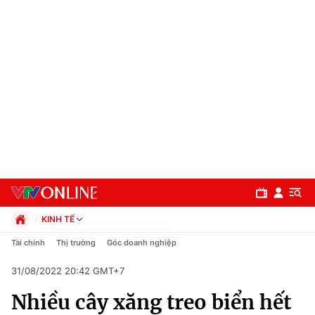
KINH TẾ
Chính trị
Tài chính
Thị trường
Góc doanh nghiệp
Xã hội
31/08/2022 20:42 GMT+7
Pháp luật
Chuyên mục
Kinh tế
Nhiều cây xăng treo biển hết
Thể thao