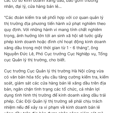
các cơ sở kinh doanh xăng dầu, bao gồm thương
Email:
toasoan@vtv.vn
nhân, đại lý, cửa hàng bán lẻ…
Liên hệ quảng cáo:
024-7300.7108
"Các đoàn kiểm tra sẽ phối hợp với cơ quan quản lý
thị trường địa phương tiến hành xử phạt nghiêm theo
quy định. Với những hành vi mang tính chất nghiêm
trọng, ảnh hưởng lớn tới an sinh xã hội sẽ tước giấy
phép kinh doanh hoặc đình chỉ hoạt động kinh doanh
xăng dầu trong một thời gian từ 1 - 6 tháng", ông
Nguyễn Đức Lê, Phó Cục trưởng Cục Nghiệp vụ, Tổng
cục Quản lý thị trường, cho biết.
Cục trưởng Cục Quản lý thị trường Hà Nội cũng vừa
có văn bản hỏa tốc yêu cầu tăng cường kiểm tra, kiểm
® Cấm sao chép dưới mọi hình thức nếu không có sự chấp
soát, giám sát các cửa hàng bán lẻ xăng dầu trên địa
thuận bằng văn bản. Ghi rõ nguồn VTV.vn khi phát hành lại
thông tin từ website này.
bàn, ngăn chặn tình trạng các tổ chức, cá nhân lợi
dụng tình hình thị trường để kinh doanh xăng dầu trái
phép. Các Đội Quản lý thị trường sẽ phải chịu trách
nhiệm nếu để xảy ra vi phạm về kinh doanh bán lẻ