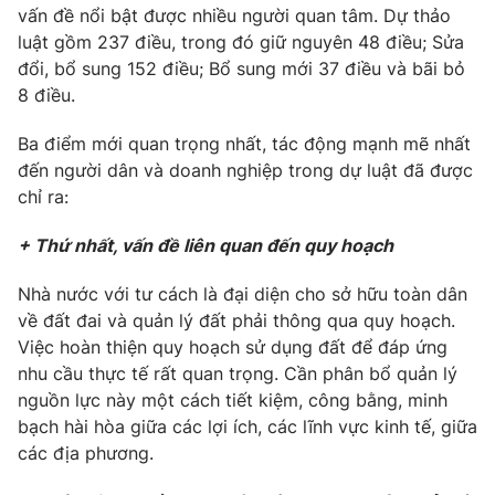
vấn đề nổi bật được nhiều người quan tâm. Dự thảo
Photo
Infographic
luật gồm 237 điều, trong đó giữ nguyên 48 điều; Sửa
đổi, bổ sung 152 điều; Bổ sung mới 37 điều và bãi bỏ
8 điều.
Video
Shorts video
Ba điểm mới quan trọng nhất, tác động mạnh mẽ nhất
VTV Money
VTV Thể thao
đến người dân và doanh nghiệp trong dự luật đã được
chỉ ra:
VTV Sức khoẻ
Bất động sản
+ Thứ nhất, vấn đề liên quan đến quy hoạch
Thị trường 24h
Tấm lòng Việt
Nhà nước với tư cách là đại diện cho sở hữu toàn dân
về đất đai và quản lý đất phải thông qua quy hoạch.
Việc hoàn thiện quy hoạch sử dụng đất để đáp ứng
VTV4
Vươn mình bằng AI
nhu cầu thực tế rất quan trọng. Cần phân bổ quản lý
nguồn lực này một cách tiết kiệm, công bằng, minh
VTV9
VTV8
bạch hài hòa giữa các lợi ích, các lĩnh vực kinh tế, giữa
các địa phương.
Liên hệ tòa soạn
English