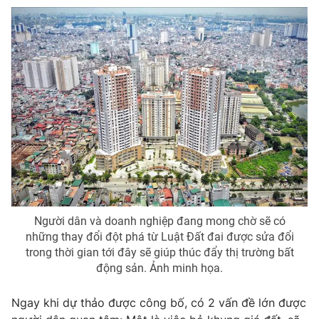
Email:
toasoan@vtv.vn
Liên hệ quảng cáo:
024-7300.7108
Người dân và doanh nghiệp đang mong chờ sẽ có
® Cấm sao chép dưới mọi hình thức nếu không có sự chấp
thuận bằng văn bản. Ghi rõ nguồn VTV.vn khi phát hành lại
những thay đổi đột phá từ Luật Đất đai được sửa đổi
thông tin từ website này.
trong thời gian tới đây sẽ giúp thúc đẩy thị trường bất
động sản. Ảnh minh họa.
Ngay khi dự thảo được công bố, có 2 vấn đề lớn được