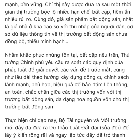
Phim VTV
mạnh, bền vững. Chỉ thị này được đưa ra sau một thời
Giải trí
gian thị trường bộc lộ nhiều hạn chế, bất cập, tiềm ẩn
Hậu trường
nhiều rủi ro. Cùng đó, giá sản phẩm bất động sản, nhất
Điện ảnh
Đời sống
Nhân vật
là giá nhà ở khá cao so với thu nhập của người dân, cơ
Âm nhạc
sở dữ liệu thông tin về thị trường bất động sản chưa
Du lịch
Khán giả
đồng bộ, thiếu minh bạch...
Giáo dục
Sao
Làm đẹp
Giải sao mai
Nhằm khắc phục những tồn tại, bất cập nêu trên, Thủ
Tuyển sinh
Công nghệ
Chất lượng cuộc sống
tướng Chính phủ yêu cầu rà soát các quy định của
Học trực tuyến
pháp luật để giải quyết các vấn đề trước mắt, cũng
Hitech Công nghệ tương lai
như lâu dài theo hướng xây dựng công cụ chính sách
Giao lưu trực tuyến
lành mạnh, phù hợp, hiệu quả để bảo đảm liên thông,
Sản phẩm
an toàn, chắc chắn giữa các thị trường vốn với thị
Lịch phát sóng
Thị trường
trường bất động sản, đa dạng hóa nguồn vốn cho thị
trường bất động sản
Tư vấn
Chuyên mục khác
Thực hiện chỉ đạo này, Bộ Tài nguyên và Môi trường
mới đây đã đưa ra Dự thảo Luật Đất đai (sửa đổi) để
Emagazine
Podcast
lấy ý kiến rộng rãi và ngay lập tức đây đã trở thành