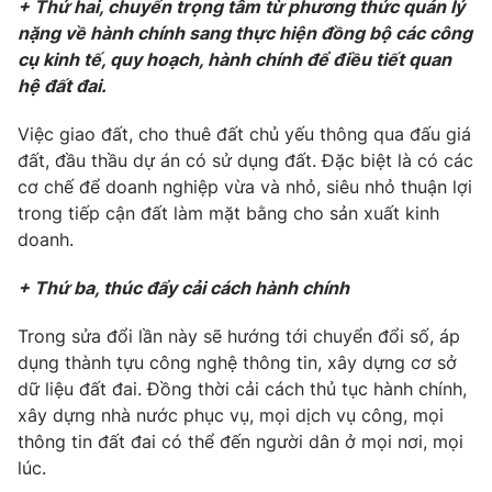
+ Thứ hai, chuyển trọng tâm từ phương thức quản lý
nặng về hành chính sang thực hiện đồng bộ các công
cụ kinh tế, quy hoạch, hành chính để điều tiết quan
hệ đất đai.
THỜI BÁO VTV
Việc giao đất, cho thuê đất chủ yếu thông qua đấu giá
đất, đầu thầu dự án có sử dụng đất. Đặc biệt là có các
Theo dõi báo trên
cơ chế để doanh nghiệp vừa và nhỏ, siêu nhỏ thuận lợi
trong tiếp cận đất làm mặt bằng cho sản xuất kinh
Cơ quan chủ quản:
Đài Truyền hình Việt Nam
doanh.
Cơ quan báo chí:
Thời báo VTV
+ Thứ ba, thúc đẩy cải cách hành chính
Giấy phép hoạt động báo in và báo điện tử số 483/GP-BTTTT
cấp ngày 29/12/2023
Trong sửa đổi lần này sẽ hướng tới chuyển đổi số, áp
Tổng Biên tập:
Vũ Thanh Thủy
dụng thành tựu công nghệ thông tin, xây dựng cơ sở
Phó Tổng Biên tập:
Nguyễn Thị Mỹ Hạnh, Phạm Quốc Thắng,
dữ liệu đất đai. Đồng thời cải cách thủ tục hành chính,
Nguyễn Trọng Ninh
xây dựng nhà nước phục vụ, mọi dịch vụ công, mọi
Tổng đài VTV:
024.38 355 931 - 024.38 355 932
thông tin đất đai có thể đến người dân ở mọi nơi, mọi
Ðiện thoại Thời báo VTV:
024.66 897 897
lúc.