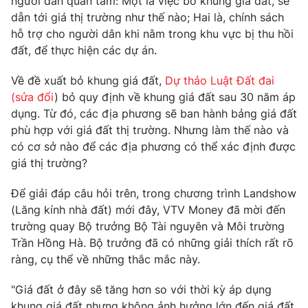
người dân quan tâm: Một là việc bỏ khung giá đất, sẽ
dẫn tới giá thị trường như thế nào; Hai là, chính sách
hỗ trợ cho người dân khi nằm trong khu vực bị thu hồi
đất, để thực hiện các dự án.
Về đề xuất bỏ khung giá đất,
Dự thảo Luật Đất đai
(sửa đổi
) bỏ quy định về khung giá đất sau 30 năm áp
dụng. Từ đó, các địa phương sẽ ban hành bảng giá đất
phù hợp với giá đất thị trường. Nhưng làm thế nào và
có cơ sở nào để các địa phương có thể xác định được
giá thị trường?
Để giải đáp câu hỏi trên, trong chương trình Landshow
(Lăng kính nhà đất) mới đây, VTV Money đã mời đến
trường quay Bộ trưởng Bộ Tài nguyên và Môi trường
Trần Hồng Hà. Bộ trưởng đã có những giải thích rất rõ
ràng, cụ thể về những thắc mắc này.
"Giá đất ở đây sẽ tăng hơn so với thời kỳ áp dụng
khung giá đất nhưng không ảnh hưởng lớn đến giá đất