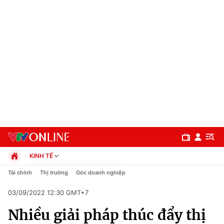
KINH TẾ
Chính trị
Tài chính
Thị trường
Góc doanh nghiệp
Xã hội
03/09/2022 12:30 GMT+7
Pháp luật
Chuyên mục
Kinh tế
Nhiều giải pháp thúc đẩy thị
Thể thao