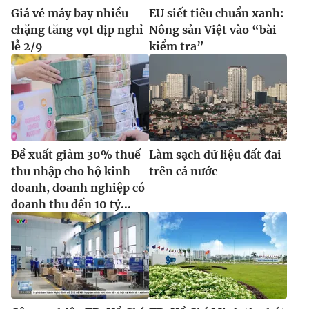
Giá vé máy bay nhiều
EU siết tiêu chuẩn xanh:
chặng tăng vọt dịp nghỉ
Nông sản Việt vào “bài
lễ 2/9
kiểm tra”
Đề xuất giảm 30% thuế
Làm sạch dữ liệu đất đai
thu nhập cho hộ kinh
trên cả nước
doanh, doanh nghiệp có
doanh thu đến 10 tỷ...