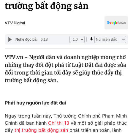
Chính trị
trường bất động sản
Truyền hình
Văn hóa - Giải trí
Xã hội
Y tế
VTV Digital
Đời sống
Pháp luật
Công nghệ
Nghe đọc bài
6:18
Giáo dục
Y tế
VTV.vn - Người dân và doanh nghiệp mong chờ
những thay đổi đột phá từ Luật Đất đai được sửa
Thế giới
đổi trong thời gian tới đây sẽ giúp thúc đẩy thị
trường bất động sản.
Tin tức
Kinh tế
Thế giới đó đây
Tài chính
Phát huy nguồn lực đất đai
Dữ liệu và đời sống
Câu chuyện quốc tế
Thị trường
Ngay trong tuần này, Thủ tướng Chính phủ Phạm Minh
Truyền hình
Chính đã ban hành
Chỉ thị 13
về một số giải pháp thúc
Góc doanh nghiệp
đẩy
thị trường bất động sản
phát triển an toàn, lành