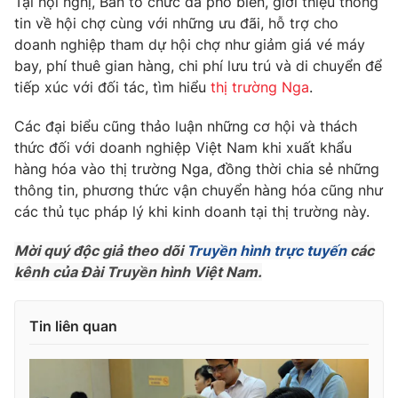
Tại hội nghị, Ban tổ chức đã phổ biến, giới thiệu thông
Phim VTV
Giải trí
tin về hội chợ cùng với những ưu đãi, hỗ trợ cho
Hậu trường
doanh nghiệp tham dự hội chợ như giảm giá vé máy
Điện ảnh
bay, phí thuê gian hàng, chi phí lưu trú và di chuyển để
Đời sống
Nhân vật
tiếp xúc với đối tác, tìm hiểu
thị trường Nga
.
Âm nhạc
Du lịch
Khán giả
Giáo dục
Các đại biểu cũng thảo luận những cơ hội và thách
Sao
Làm đẹp
Giải sao mai
thức đối với doanh nghiệp Việt Nam khi xuất khẩu
Tuyển sinh
hàng hóa vào thị trường Nga, đồng thời chia sẻ những
Công nghệ
Chất lượng cuộc sống
thông tin, phương thức vận chuyển hàng hóa cũng như
Học trực tuyến
Hitech Công nghệ tương lai
các thủ tục pháp lý khi kinh doanh tại thị trường này.
Giao lưu trực tuyến
Sản phẩm
Mời quý độc giả theo dõi
Truyền hình trực tuyến
các
kênh của Đài Truyền hình Việt Nam.
Lịch phát sóng
Thị trường
Tư vấn
Tin liên quan
Chuyên mục khác
Emagazine
Podcast