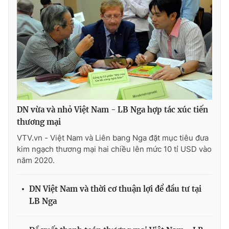
Photo
Infographic
Video
Shorts video
VTV Money
VTV Thể thao
VTV Sức khoẻ
Bất động sản
DN vừa và nhỏ Việt Nam - LB Nga hợp tác xúc tiến
thương mại
Thị trường 24h
Tấm lòng Việt
VTV.vn - Việt Nam và Liên bang Nga đặt mục tiêu đưa
kim ngạch thương mại hai chiều lên mức 10 tỉ USD vào
năm 2020.
VTV4
Vươn mình bằng AI
DN Việt Nam và thời cơ thuận lợi để đầu tư tại
VTV9
VTV8
LB Nga
Liên hệ tòa soạn
English