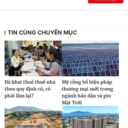
Ðiện thoại Thời báo VTV:
024.66 897 897
Email:
toasoan@vtv.vn
Liên hệ quảng cáo:
024-7300.7108
TIN CÙNG CHUYÊN MỤC
Đã khai thuế thuê nhà
Mỹ công bố biện pháp
theo quy định cũ, có
thương mại mới trong
phải làm lại?
ngành bán dẫn và pin
® Cấm sao chép dưới mọi hình thức nếu không có sự chấp
Mặt Trời
thuận bằng văn bản. Ghi rõ nguồn VTV.vn khi phát hành lại
thông tin từ website này.