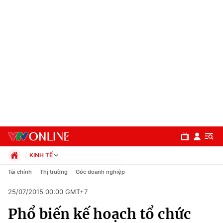
KINH TẾ
Chính trị
Tài chính
Thị trường
Góc doanh nghiệp
Xã hội
25/07/2015 00:00 GMT+7
Pháp luật
Chuyên mục
Kinh tế
Phổ biến kế hoạch tổ chức
Thể thao