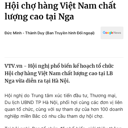
Chính trị
Hội chợ hàng Việt Nam chất
Truyền hình
lượng cao tại Nga
Văn hóa - Giải trí
Xã hội
Y tế
Đời sống
Đức Minh - Thành Duy (Ban Truyền hình Đối ngoại)
Pháp luật
Công nghệ
Giáo dục
Y tế
VTV.vn - Hội nghị phổ biến kế hoạch tổ chức
Thế giới
Hội chợ hàng Việt Nam chất lượng cao tại LB
Tin tức
Nga vừa diễn ra tại Hà Nội.
Kinh tế
Thế giới đó đây
Hội nghị do Trung tâm xúc tiến đầu tư, Thương mại,
Tài chính
Dữ liệu và đời sống
Du lịch UBND TP Hà Nội, phối hợi cùng các đơn vị liên
Câu chuyện quốc tế
Thị trường
quan tổ chức, cùng với sự tham dự của hơn 100 doanh
nghiệp miền Bắc có nhu cầu tham dự hội chợ.
Truyền hình
Góc doanh nghiệp