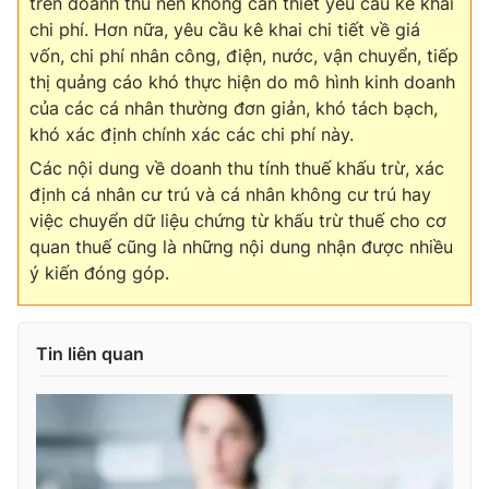
trên doanh thu nên không cần thiết yêu cầu kê khai
chi phí. Hơn nữa, yêu cầu kê khai chi tiết về giá
vốn, chi phí nhân công, điện, nước, vận chuyển, tiếp
thị quảng cáo khó thực hiện do mô hình kinh doanh
THỜI BÁO VTV
của các cá nhân thường đơn giản, khó tách bạch,
khó xác định chính xác các chi phí này.
Các nội dung về doanh thu tính thuế khấu trừ, xác
định cá nhân cư trú và cá nhân không cư trú hay
Theo dõi báo trên
việc chuyển dữ liệu chứng từ khấu trừ thuế cho cơ
quan thuế cũng là những nội dung nhận được nhiều
ý kiến đóng góp.
Cơ quan chủ quản:
Đài Truyền hình Việt Nam
Cơ quan báo chí:
Thời báo VTV
Giấy phép hoạt động báo in và báo điện tử số 483/GP-BTTTT
Tin liên quan
cấp ngày 29/12/2023
Tổng Biên tập:
Vũ Thanh Thủy
Phó Tổng Biên tập:
Nguyễn Thị Mỹ Hạnh, Phạm Quốc Thắng,
Nguyễn Trọng Ninh
Tổng đài VTV:
024.38 355 931 - 024.38 355 932