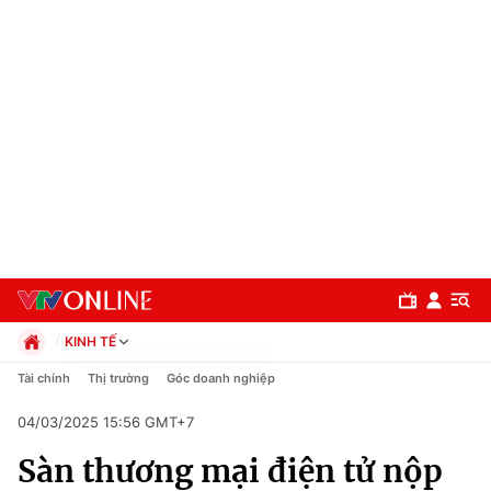
KINH TẾ
Chính trị
Tài chính
Thị trường
Góc doanh nghiệp
Xã hội
04/03/2025 15:56 GMT+7
Pháp luật
Chuyên mục
Kinh tế
Sàn thương mại điện tử nộp
Thể thao