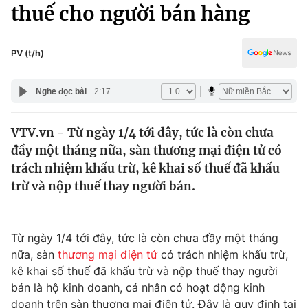
Chính trị
thuế cho người bán hàng
Truyền hình
Văn hóa - Giải trí
Xã hội
Y tế
PV (t/h)
Đời sống
Pháp luật
Công nghệ
Nghe đọc bài
2:17
Giáo dục
Y tế
VTV.vn - Từ ngày 1/4 tới đây, tức là còn chưa
đầy một tháng nữa, sàn thương mại điện tử có
Thế giới
trách nhiệm khấu trừ, kê khai số thuế đã khấu
trừ và nộp thuế thay người bán.
Tin tức
Kinh tế
Thế giới đó đây
Tài chính
Từ ngày 1/4 tới đây, tức là còn chưa đầy một tháng
Dữ liệu và đời sống
Câu chuyện quốc tế
nữa, sàn
thương mại điện tử
có trách nhiệm khấu trừ,
Thị trường
kê khai số thuế đã khấu trừ và nộp thuế thay người
Truyền hình
Góc doanh nghiệp
bán là hộ kinh doanh, cá nhân có hoạt động kinh
doanh trên sàn thương mại điện tử. Đây là quy định tại