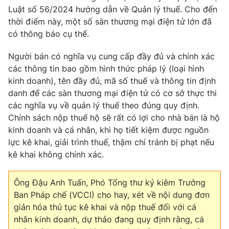
Phim VTV
Luật số 56/2024 hướng dẫn về Quản lý thuế. Cho đến
Giải trí
thời điểm này, một số sàn thương mại điện tử lớn đã
Hậu trường
Điện ảnh
có thông báo cụ thể.
Đời sống
Nhân vật
Âm nhạc
Người bán có nghĩa vụ cung cấp đầy đủ và chính xác
Du lịch
Khán giả
các thông tin bao gồm hình thức pháp lý (loại hình
Giáo dục
Sao
kinh doanh), tên đầy đủ, mã số thuế và thông tin định
Làm đẹp
Giải sao mai
Tuyển sinh
danh để các sàn thương mại điện tử có cơ sở thực thi
Công nghệ
Chất lượng cuộc sống
các nghĩa vụ về quản lý thuế theo đúng quy định.
Học trực tuyến
Chính sách nộp thuế hộ sẽ rất có lợi cho nhà bán là hộ
Hitech Công nghệ tương lai
Giao lưu trực tuyến
kinh doanh và cá nhân, khi họ tiết kiệm được nguồn
Sản phẩm
lực kê khai, giải trình thuế, thậm chí tránh bị phạt nếu
kê khai không chính xác.
Lịch phát sóng
Thị trường
Tư vấn
Ông Đậu Anh Tuấn, Phó Tổng thư ký kiêm Trưởng
Ban Pháp chế (VCCI) cho hay, xét về nội dung đơn
Chuyên mục khác
giản hóa thủ tục kê khai và nộp thuế đối với cá
Emagazine
Podcast
nhân kinh doanh, dự thảo đang quy định rằng, cá