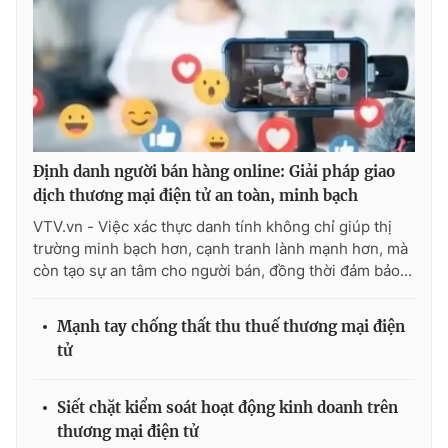
Ðiện thoại Thời báo VTV:
024.66 897 897
Email:
toasoan@vtv.vn
Liên hệ quảng cáo:
024-7300.7108
Định danh người bán hàng online: Giải pháp giao
dịch thương mại điện tử an toàn, minh bạch
VTV.vn - Việc xác thực danh tính không chỉ giúp thị
trường minh bạch hơn, cạnh tranh lành mạnh hơn, mà
còn tạo sự an tâm cho người bán, đồng thời đảm bảo...
Mạnh tay chống thất thu thuế thương mại điện
® Cấm sao chép dưới mọi hình thức nếu không có sự chấp
tử
thuận bằng văn bản. Ghi rõ nguồn VTV.vn khi phát hành lại
thông tin từ website này.
Siết chặt kiểm soát hoạt động kinh doanh trên
thương mại điện tử