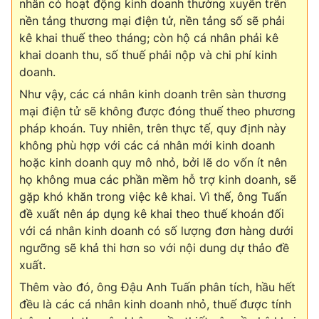
nhân có hoạt động kinh doanh thường xuyên trên
nền tảng thương mại điện tử, nền tảng số sẽ phải
Photo
Infographic
kê khai thuế theo tháng; còn hộ cá nhân phải kê
khai doanh thu, số thuế phải nộp và chi phí kinh
Video
Shorts video
doanh.
Như vậy, các cá nhân kinh doanh trên sàn thương
VTV Money
VTV Thể thao
mại điện tử sẽ không được đóng thuế theo phương
pháp khoán. Tuy nhiên, trên thực tế, quy định này
không phù hợp với các cá nhân mới kinh doanh
VTV Sức khoẻ
Bất động sản
hoặc kinh doanh quy mô nhỏ, bởi lẽ do vốn ít nên
họ không mua các phần mềm hỗ trợ kinh doanh, sẽ
Thị trường 24h
Tấm lòng Việt
gặp khó khăn trong việc kê khai. Vì thế, ông Tuấn
đề xuất nên áp dụng kê khai theo thuế khoán đối
VTV4
Vươn mình bằng AI
với cá nhân kinh doanh có số lượng đơn hàng dưới
ngưỡng sẽ khả thi hơn so với nội dung dự thảo đề
xuất.
VTV9
VTV8
Thêm vào đó, ông Đậu Anh Tuấn phân tích, hầu hết
đều là các cá nhân kinh doanh nhỏ, thuế được tính
Liên hệ tòa soạn
English