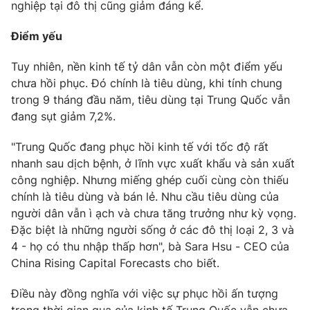
nghiệp tại đô thị cũng giảm đáng kể.
Điểm yếu
Tuy nhiên, nền kinh tế tỷ dân vẫn còn một điểm yếu
THỜI BÁO VTV
chưa hồi phục. Đó chính là tiêu dùng, khi tính chung
trong 9 tháng đầu năm, tiêu dùng tại Trung Quốc vẫn
Theo dõi báo trên
đang sụt giảm 7,2%.
"Trung Quốc đang phục hồi kinh tế với tốc độ rất
Cơ quan chủ quản:
Đài Truyền hình Việt Nam
nhanh sau dịch bệnh, ở lĩnh vực xuất khẩu và sản xuất
Cơ quan báo chí:
Thời báo VTV
công nghiệp. Nhưng miếng ghép cuối cùng còn thiếu
Giấy phép hoạt động báo in và báo điện tử số 483/GP-BTTTT
chính là tiêu dùng và bán lẻ. Nhu cầu tiêu dùng của
cấp ngày 29/12/2023
người dân vẫn ì ạch và chưa tăng trưởng như kỳ vọng.
Tổng Biên tập:
Vũ Thanh Thủy
Đặc biệt là những người sống ở các đô thị loại 2, 3 và
Phó Tổng Biên tập:
Nguyễn Thị Mỹ Hạnh, Phạm Quốc Thắng,
4 - họ có thu nhập thấp hơn", bà Sara Hsu - CEO của
Nguyễn Trọng Ninh
China Rising Capital Forecasts cho biết.
Tổng đài VTV:
024.38 355 931 - 024.38 355 932
Ðiện thoại Thời báo VTV:
024.66 897 897
Điều này đồng nghĩa với việc sự phục hồi ấn tượng