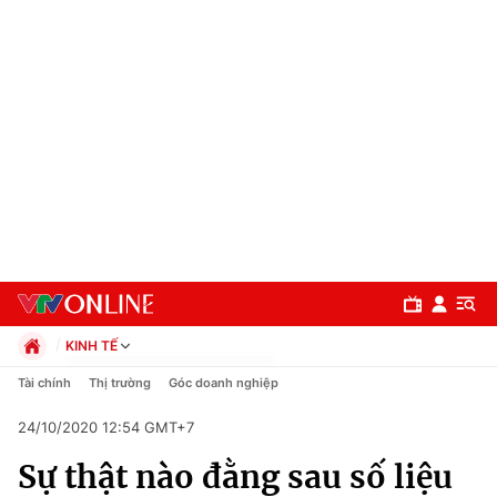
KINH TẾ
Chính trị
Tài chính
Thị trường
Góc doanh nghiệp
Xã hội
24/10/2020 12:54 GMT+7
Pháp luật
Chuyên mục
Kinh tế
Sự thật nào đằng sau số liệu
Thể thao