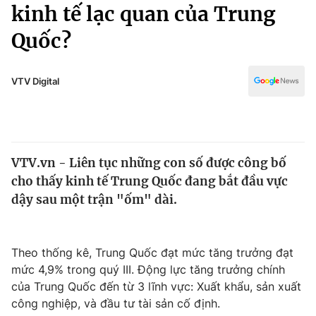
Chính trị
kinh tế lạc quan của Trung
Truyền hình
Quốc?
Văn hóa - Giải trí
Xã hội
Y tế
Đời sống
VTV Digital
Pháp luật
Công nghệ
Giáo dục
Y tế
VTV.vn - Liên tục những con số được công bố
Thế giới
cho thấy kinh tế Trung Quốc đang bắt đầu vực
Tin tức
dậy sau một trận "ốm" dài.
Kinh tế
Thế giới đó đây
Tài chính
Dữ liệu và đời sống
Theo thống kê, Trung Quốc đạt mức tăng trưởng đạt
Câu chuyện quốc tế
Thị trường
mức 4,9% trong quý III. Động lực tăng trưởng chính
của Trung Quốc đến từ 3 lĩnh vực: Xuất khẩu, sản xuất
Truyền hình
Góc doanh nghiệp
công nghiệp, và đầu tư tài sản cố định.