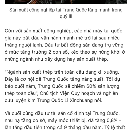
Photo
Infographic
Sản xuất công nghiệp tại Trung Quốc tăng mạnh trong
quý III
Video
Shorts video
Còn với sản xuất công nghiệp, các nhà máy tại quốc
gia này bắt đầu vận hành mạnh mẽ trở lại sau nhiều
VTV Money
VTV Thể thao
tháng nguội lạnh. Đầu tư bất động sản đang trụ vững
ở mức tăng trưởng 2 con số, kéo theo sự hứng khởi ở
những ngành như xây dựng hay sản xuất thép.
VTV Sức khoẻ
Bất động sản
"Ngành sản xuất thép trên toàn cầu đang đi xuống.
Thị trường 24h
Tấm lòng Việt
Đây là cơ hội để Trung Quốc tăng năng suất. Tôi dự
báo cuối năm, Trung Quốc sẽ chiếm 60% sản lượng
thép toàn cầu", Chủ tịch Viện Quy hoạch và nghiên
VTV4
Vươn mình bằng AI
cứu luyện kim Trung Quốc Li Xinchuang nói.
VTV9
VTV8
Và cuối cùng đầu tư tài sản cố định tại Trung Quốc,
như hạ tầng cơ sở, máy móc thiết bị, đã tăng 0,8% -
lần tăng đầu tiên trong cả 9 tháng đầu năm. Tỷ lệ thất
Liên hệ tòa soạn
English