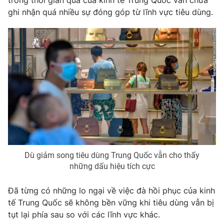
trong thời gian qua của kinh tế Trung Quốc vẫn chưa
Email:
toasoan@vtv.vn
ghi nhận quá nhiều sự đóng góp từ lĩnh vực tiêu dùng.
Liên hệ quảng cáo:
024-7300.7108
Dù giảm song tiêu dùng Trung Quốc vẫn cho thấy
® Cấm sao chép dưới mọi hình thức nếu không có sự chấp
những dấu hiệu tích cực
thuận bằng văn bản. Ghi rõ nguồn VTV.vn khi phát hành lại
thông tin từ website này.
Đã từng có những lo ngại về việc đà hồi phục của kinh
tế Trung Quốc sẽ không bền vững khi tiêu dùng vẫn bị
tụt lại phía sau so với các lĩnh vực khác.