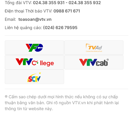
Tổng đài VTV:
024.38 355 931 - 024.38 355 932
Ðiện thoại Thời báo VTV:
0988 671 671
Email:
toasoan@vtv.vn
Liên hệ quảng cáo:
(024) 626 79595
® Cấm sao chép dưới mọi hình thức nếu không có sự chấp
thuận bằng văn bản. Ghi rõ nguồn VTV.vn khi phát hành lại
thông tin từ website này.