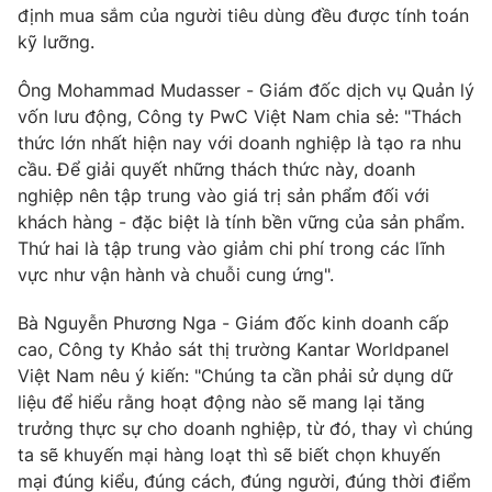
định mua sắm của người tiêu dùng đều được tính toán
Photo
Infographic
kỹ lưỡng.
Ông Mohammad Mudasser - Giám đốc dịch vụ Quản lý
Video
Shorts video
vốn lưu động, Công ty PwC Việt Nam chia sẻ: "Thách
thức lớn nhất hiện nay với doanh nghiệp là tạo ra nhu
VTV Money
VTV Thể thao
cầu. Để giải quyết những thách thức này, doanh
nghiệp nên tập trung vào giá trị sản phẩm đối với
khách hàng - đặc biệt là tính bền vững của sản phẩm.
VTV Sức khoẻ
Bất động sản
Thứ hai là tập trung vào giảm chi phí trong các lĩnh
vực như vận hành và chuỗi cung ứng".
Thị trường 24h
Tấm lòng Việt
Bà Nguyễn Phương Nga - Giám đốc kinh doanh cấp
cao, Công ty Khảo sát thị trường Kantar Worldpanel
VTV4
Vươn mình bằng AI
Việt Nam nêu ý kiến: "Chúng ta cần phải sử dụng dữ
liệu để hiểu rằng hoạt động nào sẽ mang lại tăng
VTV9
VTV8
trưởng thực sự cho doanh nghiệp, từ đó, thay vì chúng
ta sẽ khuyến mại hàng loạt thì sẽ biết chọn khuyến
Liên hệ tòa soạn
mại đúng kiểu, đúng cách, đúng người, đúng thời điểm
English