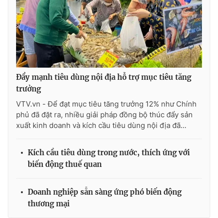
Ðiện thoại Thời báo VTV:
024.66 897 897
Email:
toasoan@vtv.vn
Liên hệ quảng cáo:
024-7300.7108
Đẩy mạnh tiêu dùng nội địa hỗ trợ mục tiêu tăng
trưởng
VTV.vn - Để đạt mục tiêu tăng trưởng 12% như Chính
phủ đã đặt ra, nhiều giải pháp đồng bộ thúc đẩy sản
xuất kinh doanh và kích cầu tiêu dùng nội địa đã...
Kích cầu tiêu dùng trong nước, thích ứng với
biến động thuế quan
® Cấm sao chép dưới mọi hình thức nếu không có sự chấp
thuận bằng văn bản. Ghi rõ nguồn VTV.vn khi phát hành lại
thông tin từ website này.
Doanh nghiệp sẵn sàng ứng phó biến động
thương mại