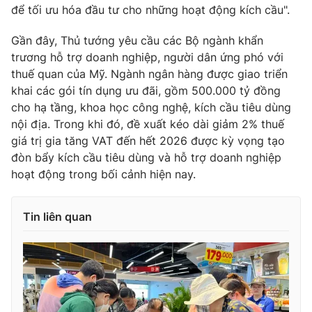
để tối ưu hóa đầu tư cho những hoạt động kích cầu".
Gần đây, Thủ tướng yêu cầu các Bộ ngành khẩn
trương hỗ trợ doanh nghiệp, người dân ứng phó với
THỜI BÁO VTV
thuế quan của Mỹ. Ngành ngân hàng được giao triển
khai các gói tín dụng ưu đãi, gồm 500.000 tỷ đồng
cho hạ tầng, khoa học công nghệ, kích cầu tiêu dùng
nội địa. Trong khi đó, đề xuất kéo dài giảm 2% thuế
Theo dõi báo trên
giá trị gia tăng VAT đến hết 2026 được kỳ vọng tạo
đòn bẩy kích cầu tiêu dùng và hỗ trợ doanh nghiệp
hoạt động trong bối cảnh hiện nay.
Cơ quan chủ quản:
Đài Truyền hình Việt Nam
Cơ quan báo chí:
Thời báo VTV
Giấy phép hoạt động báo in và báo điện tử số 483/GP-BTTTT
Tin liên quan
cấp ngày 29/12/2023
Tổng Biên tập:
Vũ Thanh Thủy
Phó Tổng Biên tập:
Nguyễn Thị Mỹ Hạnh, Phạm Quốc Thắng,
Nguyễn Trọng Ninh
Tổng đài VTV:
024.38 355 931 - 024.38 355 932