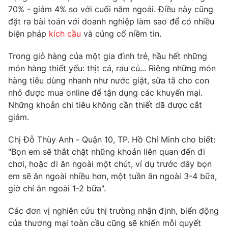
Phim VTV
70% - giảm 4% so với cuối năm ngoái. Điều này cũng
Giải trí
đặt ra bài toán với doanh nghiệp làm sao để có nhiều
Hậu trường
Điện ảnh
biện pháp
kích cầu
và củng cố niềm tin.
Đời sống
Nhân vật
Âm nhạc
Trong giỏ hàng của một gia đình trẻ, hầu hết những
Du lịch
Khán giả
món hàng thiết yếu: thịt cá, rau củ... Riêng những món
Giáo dục
Sao
hàng tiêu dùng nhanh như nước giặt, sữa tã cho con
Làm đẹp
Giải sao mai
Tuyển sinh
nhỏ được mua online để tận dụng các khuyến mại.
Công nghệ
Chất lượng cuộc sống
Những khoản chi tiêu không cần thiết đã được cắt
Học trực tuyến
giảm.
Hitech Công nghệ tương lai
Giao lưu trực tuyến
Chị Đỗ Thùy Anh - Quận 10, TP. Hồ Chí Minh cho biết:
Sản phẩm
"Bọn em sẽ thắt chặt những khoản liên quan đến đi
Lịch phát sóng
Thị trường
chơi, hoặc đi ăn ngoài một chút, ví dụ trước đây bọn
em sẽ ăn ngoài nhiều hơn, một tuần ăn ngoài 3-4 bữa,
Tư vấn
giờ chỉ ăn ngoài 1-2 bữa".
Chuyên mục khác
Các đơn vị nghiên cứu thị trường nhận định, biến động
Emagazine
Podcast
của thương mại toàn cầu cũng sẽ khiến mỗi quyết