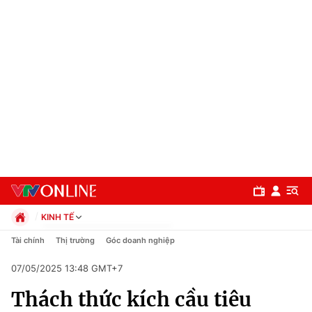
KINH TẾ
Chính trị
Tài chính
Thị trường
Góc doanh nghiệp
Xã hội
07/05/2025 13:48 GMT+7
Pháp luật
Chuyên mục
Kinh tế
Thách thức kích cầu tiêu
Thể thao