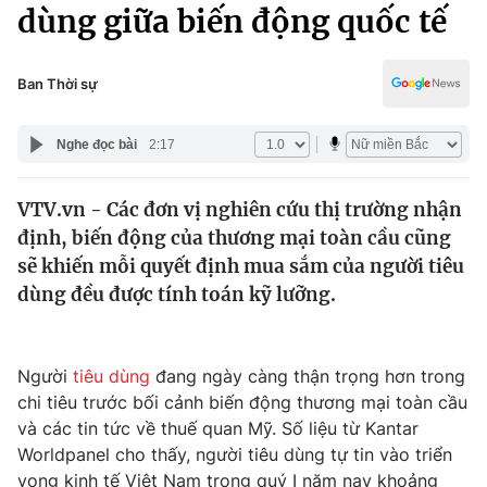
Chính trị
dùng giữa biến động quốc tế
Truyền hình
Văn hóa - Giải trí
Xã hội
Y tế
Ban Thời sự
Đời sống
Pháp luật
Công nghệ
Nghe đọc bài
2:17
Giáo dục
Y tế
VTV.vn - Các đơn vị nghiên cứu thị trường nhận
định, biến động của thương mại toàn cầu cũng
Thế giới
sẽ khiến mỗi quyết định mua sắm của người tiêu
dùng đều được tính toán kỹ lưỡng.
Tin tức
Kinh tế
Thế giới đó đây
Tài chính
Người
tiêu dùng
đang ngày càng thận trọng hơn trong
Dữ liệu và đời sống
Câu chuyện quốc tế
chi tiêu trước bối cảnh biến động thương mại toàn cầu
Thị trường
và các tin tức về thuế quan Mỹ. Số liệu từ Kantar
Truyền hình
Góc doanh nghiệp
Worldpanel cho thấy, người tiêu dùng tự tin vào triển
vọng kinh tế Việt Nam trong quý I năm nay khoảng