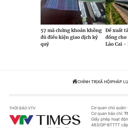
57 mã chứng khoán không
Đề xuất t
đủ điều kiện giao dịch ký
đồng cho 
quỹ
Lào Cai - 
CHÍNH TRỊ
XÃ HỘI
PHÁP L
Cơ quan chủ quản:
THỜI BÁO VTV
Cơ quan báo chí:
T
Giấy phép hoạt độn
483/GP-BTTTT cấp