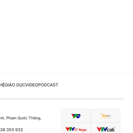
HỆ
GIÁO DỤC
VIDEO
PODCAST
nh, Phạm Quốc Thắng,
.38 355 932