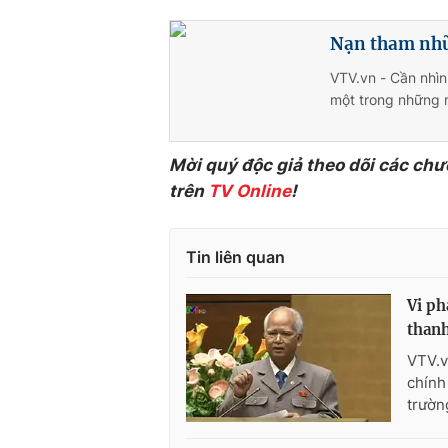
Nạn tham nhũ
VTV.vn - Cần nhìn
một trong những n
Mời quý độc giả theo dõi các chư
trên
TV Online
!
Tin liên quan
Vi ph
thanh
VTV.v
chính
trườn