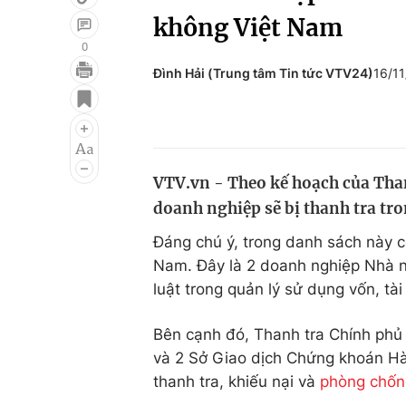
không Việt Nam
0
Đình Hải (Trung tâm Tin tức VTV24)
16/1
Giải trí
Đời sống
Điện ảnh
Du lịch
Âm nhạc
Làm đẹp
VTV.vn - Theo kế hoạch của Than
Sao
Chất lượng cuộc sốn
doanh nghiệp sẽ bị thanh tra tr
Đáng chú ý, trong danh sách này 
Nam. Đây là 2 doanh nghiệp Nhà n
luật trong quản lý sử dụng vốn, tài
Bên cạnh đó, Thanh tra Chính phủ
và 2 Sở Giao dịch Chứng khoán Hà
thanh tra, khiếu nại và
phòng chốn