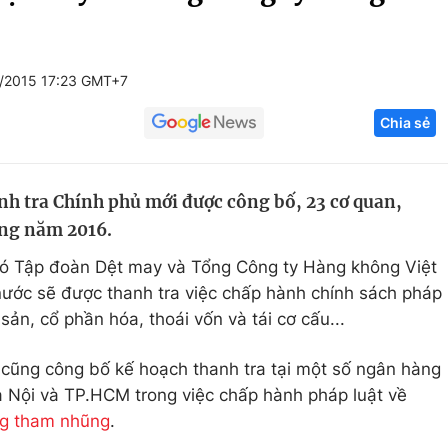
Góc ảnh
1/2015 17:23 GMT+7
Giáo dục
Công nghệ
Chia sẻ
Tuyển sinh
Hitech Công ng
Học trực tuyến
Sản phẩm
h tra Chính phủ mới được công bố, 23 cơ quan,
g
Thị trường
ong năm 2016.
Tư vấn
có Tập đoàn Dệt may và Tổng Công ty Hàng không Việt
ước sẽ được thanh tra việc chấp hành chính sách pháp
 sản, cổ phần hóa, thoái vốn và tái cơ cấu...
 cũng công bố kế hoạch thanh tra tại một số ngân hàng
 Nội và TP.HCM trong việc chấp hành pháp luật về
g tham nhũng
.