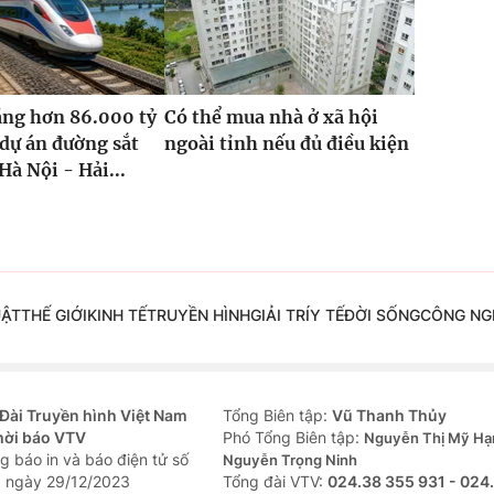
ăng hơn 86.000 tỷ
Có thể mua nhà ở xã hội
dự án đường sắt
ngoài tỉnh nếu đủ điều kiện
Hà Nội - Hải...
UẬT
THẾ GIỚI
KINH TẾ
TRUYỀN HÌNH
GIẢI TRÍ
Y TẾ
ĐỜI SỐNG
CÔNG NG
Đài Truyền hình Việt Nam
Tổng Biên tập:
Vũ Thanh Thủy
hời báo VTV
Phó Tổng Biên tập:
Nguyễn Thị Mỹ Hạ
g báo in và báo điện tử số
Nguyễn Trọng Ninh
 ngày 29/12/2023
Tổng đài VTV:
024.38 355 931 - 024