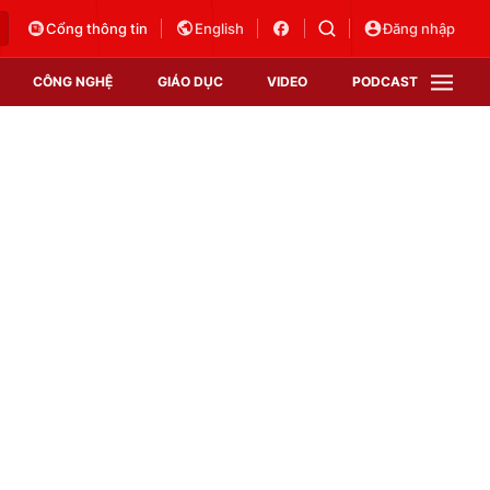
Cổng thông tin
English
Đăng nhập
CÔNG NGHỆ
GIÁO DỤC
VIDEO
PODCAST
VTV Money
VTV Thể thao
VTV Sức khoẻ
Bất động sản
Thị trường 24h
Tấm lòng Việt
Vươn mình bằng AI
VTV4
VTV8
VTV9
Lịch phát sóng
Giao lưu trực tuyến
Sự kiện