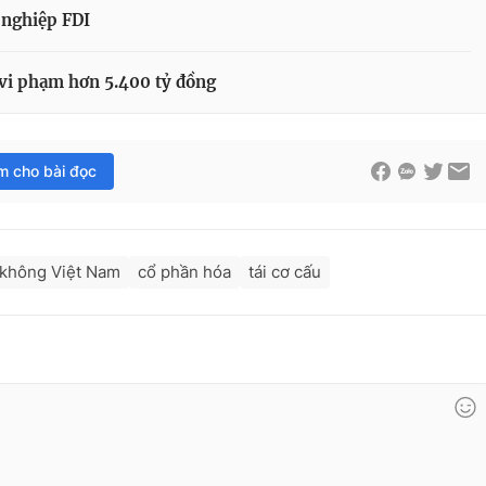
 nghiệp FDI
 vi phạm hơn 5.400 tỷ đồng
im cho bài đọc
không Việt Nam
cổ phần hóa
tái cơ cấu