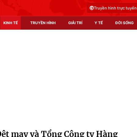
Truyền hình trực tuyến
KINH TẾ
TRUYỀN HÌNH
GIẢI TRÍ
Y TẾ
ĐỜI SỐNG
Pháp luật
Y tế
Truyền hình
Multimedia
Phim VTV
Video
Hậu trường
Shorts video
Nhân vật
Podcast
Khán giả
EMagazine
Giải sao mai
Photo
Dệt may và Tổng Công ty Hàng
Infographic