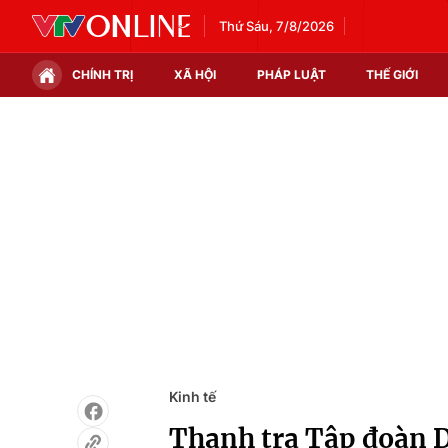
Thứ Sáu, 7/8/2026
CHÍNH TRỊ
XÃ HỘI
PHÁP LUẬT
THẾ GIỚI
Chính trị
Xã hội
Thế giới
Kinh tế
Tin tức
Tài chính
Thế giới đó đây
Thị trường
Câu chuyện quốc tế
Góc doanh nghiệp
Dữ liệu và đời sống
Kinh tế
Thanh tra Tập đoàn 