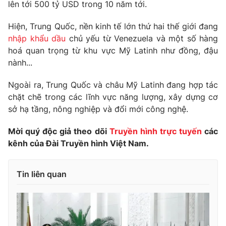
Phim VTV
lên tới 500 tỷ USD trong 10 năm tới.
Giải trí
Hậu trường
Hiện, Trung Quốc, nền kinh tế lớn thứ hai thế giới đang
Điện ảnh
nhập khẩu dầu
chủ yếu từ Venezuela và một số hàng
Đời sống
Nhân vật
hoá quan trọng từ khu vực Mỹ Latinh như đồng, đậu
Âm nhạc
Du lịch
nành...
Khán giả
Giáo dục
Sao
Làm đẹp
Giải sao mai
Ngoài ra, Trung Quốc và châu Mỹ Latinh đang hợp tác
Tuyển sinh
chặt chẽ trong các lĩnh vực năng lượng, xây dựng cơ
Công nghệ
Chất lượng cuộc sống
sở hạ tầng, nông nghiệp và đổi mới công nghệ.
Học trực tuyến
Hitech Công nghệ tương lai
Giao lưu trực tuyến
Mời quý độc giả theo dõi
Truyền hình trực tuyến
các
Sản phẩm
kênh của Đài Truyền hình Việt Nam.
Lịch phát sóng
Thị trường
Tin liên quan
Tư vấn
Chuyên mục khác
Emagazine
Podcast