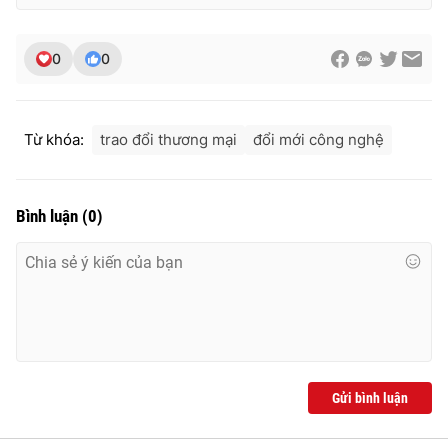
0
0
THỜI BÁO VTV
Từ khóa:
trao đổi thương mại
đổi mới công nghệ
Theo dõi báo trên
Bình luận
(
0
)
Cơ quan chủ quản:
Đài Truyền hình Việt Nam
Cơ quan báo chí:
Thời báo VTV
Giấy phép hoạt động báo in và báo điện tử số 483/GP-BTTTT
cấp ngày 29/12/2023
Tổng Biên tập:
Vũ Thanh Thủy
Phó Tổng Biên tập:
Nguyễn Thị Mỹ Hạnh, Phạm Quốc Thắng,
Gửi bình luận
Nguyễn Trọng Ninh
Tổng đài VTV:
024.38 355 931 - 024.38 355 932