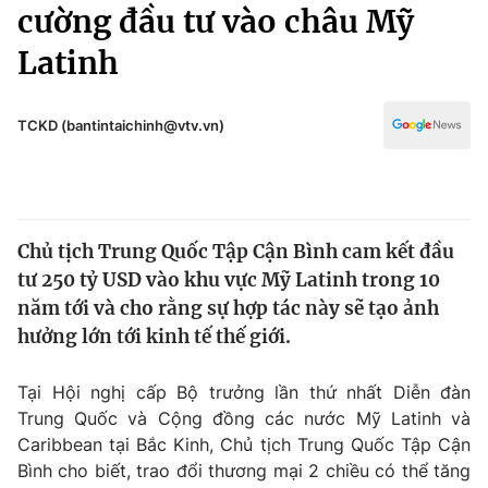
Chính trị
cường đầu tư vào châu Mỹ
Truyền hình
Latinh
Văn hóa - Giải trí
Xã hội
Y tế
Đời sống
TCKD (bantintaichinh@vtv.vn)
Pháp luật
Công nghệ
Giáo dục
Y tế
Chủ tịch Trung Quốc Tập Cận Bình cam kết đầu
Thế giới
tư 250 tỷ USD vào khu vực Mỹ Latinh trong 10
Tin tức
năm tới và cho rằng sự hợp tác này sẽ tạo ảnh
Kinh tế
hưởng lớn tới kinh tế thế giới.
Thế giới đó đây
Tài chính
Dữ liệu và đời sống
Câu chuyện quốc tế
Tại Hội nghị cấp Bộ trưởng lần thứ nhất Diễn đàn
Thị trường
Trung Quốc và Cộng đồng các nước Mỹ Latinh và
Caribbean tại Bắc Kinh, Chủ tịch Trung Quốc Tập Cận
Truyền hình
Góc doanh nghiệp
Bình cho biết, trao đổi thương mại 2 chiều có thể tăng