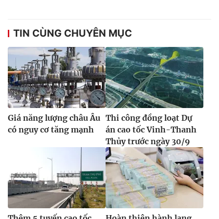
Ðiện thoại Thời báo VTV:
024.66 897 897
Email:
toasoan@vtv.vn
TIN CÙNG CHUYÊN MỤC
Liên hệ quảng cáo:
024-7300.7108
Giá năng lượng châu Âu
Thi công đồng loạt Dự
có nguy cơ tăng mạnh
án cao tốc Vinh-Thanh
Thủy trước ngày 30/9
® Cấm sao chép dưới mọi hình thức nếu không có sự chấp
thuận bằng văn bản. Ghi rõ nguồn VTV.vn khi phát hành lại
thông tin từ website này.
Thêm 5 tuyến cao tốc
Hoàn thiện hành lang