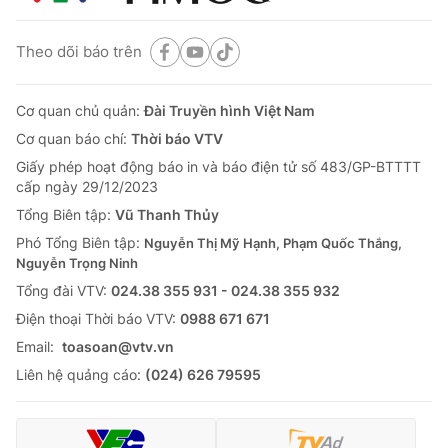
Theo dõi báo trên
Cơ quan chủ quản:
Đài Truyền hình Việt Nam
Cơ quan báo chí:
Thời báo VTV
Giấy phép hoạt động báo in và báo điện tử số 483/GP-BTTTT
cấp ngày 29/12/2023
Tổng Biên tập:
Vũ Thanh Thủy
Phó Tổng Biên tập:
Nguyễn Thị Mỹ Hạnh, Phạm Quốc Thắng,
Nguyễn Trọng Ninh
Tổng đài VTV:
024.38 355 931 - 024.38 355 932
Ðiện thoại Thời báo VTV:
0988 671 671
Email:
toasoan@vtv.vn
Liên hệ quảng cáo:
(024) 626 79595