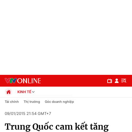
KINH TẾ
Chính trị
Tài chính
Thị trường
Góc doanh nghiệp
Xã hội
09/01/2015 21:54 GMT+7
Pháp luật
Chuyên mục
Kinh tế
Trung Quốc cam kết tăng
Thể thao