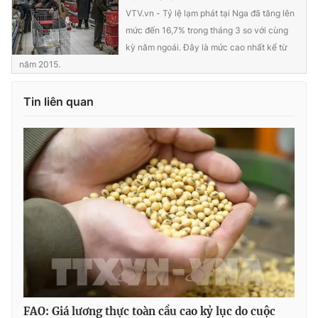
VTV.vn - Tỷ lệ lạm phát tại Nga đã tăng lên
mức đến 16,7% trong tháng 3 so với cùng
kỳ năm ngoái. Đây là mức cao nhất kể từ
năm 2015.
THỜI BÁO VTV
Tin liên quan
Theo dõi báo trên
Cơ quan chủ quản:
Đài Truyền hình Việt Nam
Cơ quan báo chí:
Thời báo VTV
Giấy phép hoạt động báo in và báo điện tử số 483/GP-BTTTT
cấp ngày 29/12/2023
Tổng Biên tập:
Vũ Thanh Thủy
Phó Tổng Biên tập:
Nguyễn Thị Mỹ Hạnh, Phạm Quốc Thắng,
Nguyễn Trọng Ninh
Tổng đài VTV:
024.38 355 931 - 024.38 355 932
FAO: Giá lương thực toàn cầu cao kỷ lục do cuộc