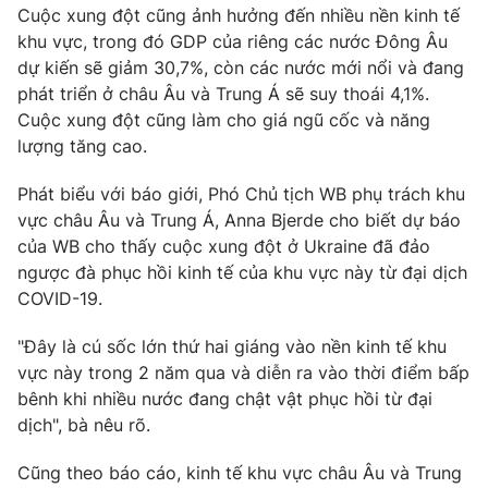
Phim VTV
Cuộc xung đột cũng ảnh hưởng đến nhiều nền kinh tế
Giải trí
khu vực, trong đó GDP của riêng các nước Đông Âu
Hậu trường
dự kiến sẽ giảm 30,7%, còn các nước mới nổi và đang
Điện ảnh
Đời sống
Nhân vật
phát triển ở châu Âu và Trung Á sẽ suy thoái 4,1%.
Âm nhạc
Cuộc xung đột cũng làm cho giá ngũ cốc và năng
Du lịch
Khán giả
lượng tăng cao.
Giáo dục
Sao
Làm đẹp
Giải sao mai
Phát biểu với báo giới, Phó Chủ tịch WB phụ trách khu
Tuyển sinh
Công nghệ
Chất lượng cuộc sống
vực châu Âu và Trung Á, Anna Bjerde cho biết dự báo
Học trực tuyến
của WB cho thấy cuộc xung đột ở Ukraine đã đảo
Hitech Công nghệ tương lai
ngược đà phục hồi kinh tế của khu vực này từ đại dịch
Giao lưu trực tuyến
COVID-19.
Sản phẩm
Lịch phát sóng
Thị trường
"Đây là cú sốc lớn thứ hai giáng vào nền kinh tế khu
vực này trong 2 năm qua và diễn ra vào thời điểm bấp
Tư vấn
bênh khi nhiều nước đang chật vật phục hồi từ đại
Chuyên mục khác
dịch", bà nêu rõ.
Emagazine
Podcast
Cũng theo báo cáo, kinh tế khu vực châu Âu và Trung