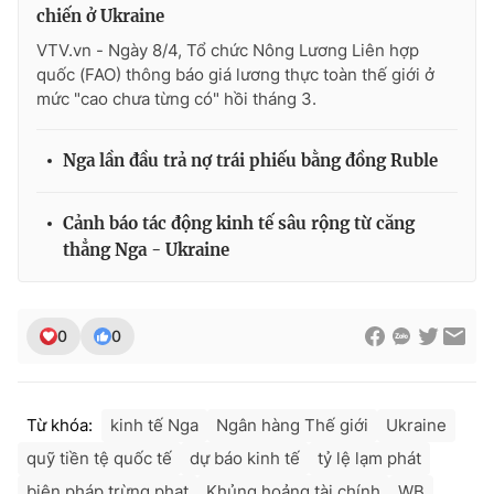
Ðiện thoại Thời báo VTV:
024.66 897 897
chiến ở Ukraine
Email:
toasoan@vtv.vn
VTV.vn - Ngày 8/4, Tổ chức Nông Lương Liên hợp
quốc (FAO) thông báo giá lương thực toàn thế giới ở
Liên hệ quảng cáo:
024-7300.7108
mức "cao chưa từng có" hồi tháng 3.
Nga lần đầu trả nợ trái phiếu bằng đồng Ruble
Cảnh báo tác động kinh tế sâu rộng từ căng
thẳng Nga - Ukraine
0
0
® Cấm sao chép dưới mọi hình thức nếu không có sự chấp
thuận bằng văn bản. Ghi rõ nguồn VTV.vn khi phát hành lại
Từ khóa:
kinh tế Nga
Ngân hàng Thế giới
Ukraine
thông tin từ website này.
quỹ tiền tệ quốc tế
dự báo kinh tế
tỷ lệ lạm phát
biện pháp trừng phạt
Khủng hoảng tài chính
WB