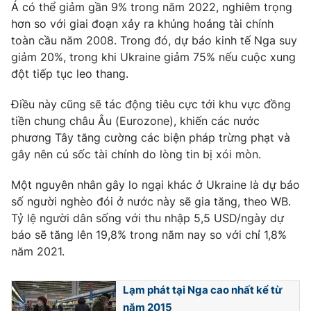
Á có thể giảm gần 9% trong năm 2022, nghiêm trọng
Photo
Infographic
hơn so với giai đoạn xảy ra khủng hoảng tài chính
toàn cầu năm 2008. Trong đó, dự báo kinh tế Nga suy
giảm 20%, trong khi Ukraine giảm 75% nếu cuộc xung
Video
Shorts video
đột tiếp tục leo thang.
VTV Money
VTV Thể thao
Điều này cũng sẽ tác động tiêu cực tới khu vực đồng
tiền chung châu Âu (Eurozone), khiến các nước
phương Tây tăng cường các biện pháp trừng phạt và
VTV Sức khoẻ
Bất động sản
gây nên cú sốc tài chính do lòng tin bị xói mòn.
Thị trường 24h
Tấm lòng Việt
Một nguyên nhân gây lo ngại khác ở Ukraine là dự báo
số người nghèo đói ở nước này sẽ gia tăng, theo WB.
Tỷ lệ người dân sống với thu nhập 5,5 USD/ngày dự
VTV4
Vươn mình bằng AI
báo sẽ tăng lên 19,8% trong năm nay so với chỉ 1,8%
năm 2021.
VTV9
VTV8
Lạm phát tại Nga cao nhất kể từ
Liên hệ tòa soạn
English
năm 2015