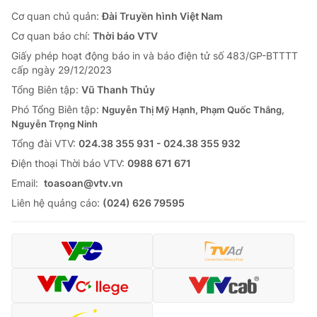
Cơ quan chủ quản:
Đài Truyền hình Việt Nam
Cơ quan báo chí:
Thời báo VTV
Giấy phép hoạt động báo in và báo điện tử số 483/GP-BTTTT
cấp ngày 29/12/2023
Tổng Biên tập:
Vũ Thanh Thủy
Phó Tổng Biên tập:
Nguyễn Thị Mỹ Hạnh, Phạm Quốc Thắng,
Nguyễn Trọng Ninh
Tổng đài VTV:
024.38 355 931 - 024.38 355 932
Ðiện thoại Thời báo VTV:
0988 671 671
Email:
toasoan@vtv.vn
Liên hệ quảng cáo:
(024) 626 79595