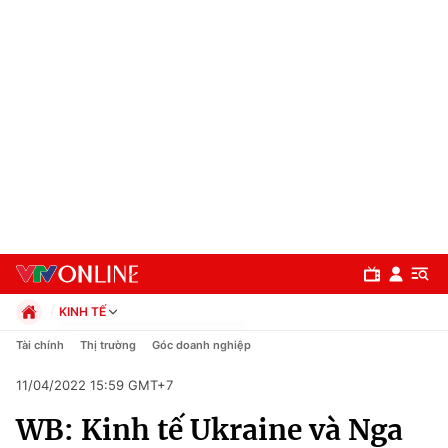
KINH TẾ
Chính trị
Tài chính
Thị trường
Góc doanh nghiệp
Xã hội
11/04/2022 15:59 GMT+7
Pháp luật
Chuyên mục
Kinh tế
WB: Kinh tế Ukraine và Nga
Thể thao