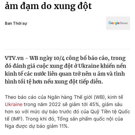
Chính trị
ảm đạm do xung đột
Truyền hình
Văn hóa - Giải trí
Xã hội
Y tế
Ban Thời sự
Đời sống
Pháp luật
Công nghệ
Giáo dục
Y tế
VTV.vn - WB ngày 10/4 công bố báo cáo, trong
đó đánh giá cuộc xung đột ở Ukraine khiến nền
Thế giới
kinh tế các nước liên quan trở nên u ám và tình
hình tồi tệ hơn nếu xung đột tiếp diễn.
Tin tức
Kinh tế
Thế giới đó đây
Theo báo cáo của Ngân hàng Thế giới (WB), kinh tế
Tài chính
Ukraine
trong năm 2022 sẽ giảm tới 45%, giảm sâu
Dữ liệu và đời sống
Câu chuyện quốc tế
hơn so với mức dự báo trước đó của Quỹ Tiền tệ Quốc
Thị trường
tế (IMF). Trong khi đó, Tổng sản phẩm quốc nội của
Truyền hình
Góc doanh nghiệp
Nga được dự báo giảm 11%.