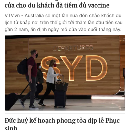
cửa cho du khách đã tiêm đủ vaccine
VTV.vn - Australia sẽ một lần nữa đón chào khách du
lịch từ khắp nơi trên thế giới tới thăm lần đầu tiên sau
gần 2 năm, ấn định ngày mở cửa vào cuối tháng này.
Đức huỷ kế hoạch phong tỏa dịp lễ Phục
sinh