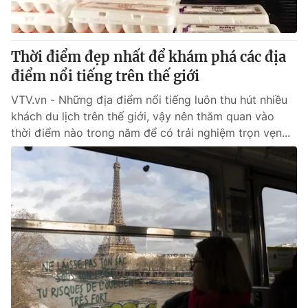
Thị trường 24h
Tấm lòng Việt
VTV4
Vươn mình bằng AI
Thời điểm đẹp nhất để khám phá các địa
điểm nổi tiếng trên thế giới
VTV9
VTV8
VTV.vn - Những địa điểm nổi tiếng luôn thu hút nhiều
khách du lịch trên thế giới, vậy nên thăm quan vào
Liên hệ tòa soạn
English
thời điểm nào trong năm để có trải nghiệm trọn vẹn...
THỜI BÁO VTV
Theo dõi báo trên
Cơ quan chủ quản:
Đài Truyền hình Việt Nam
Cơ quan báo chí:
Thời báo VTV