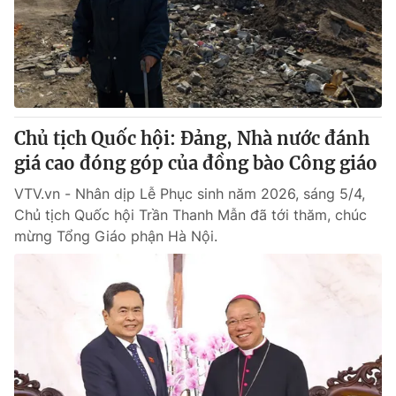
Tin tức
Kinh tế
Thế giới đó đây
Tài chính
Dữ liệu và đời sống
Câu chuyện quốc tế
Thị trường
Chủ tịch Quốc hội: Đảng, Nhà nước đánh
Truyền hình
Góc doanh nghiệp
giá cao đóng góp của đồng bào Công giáo
Phim VTV
Giải trí
VTV.vn - Nhân dịp Lễ Phục sinh năm 2026, sáng 5/4,
Hậu trường
Chủ tịch Quốc hội Trần Thanh Mẫn đã tới thăm, chúc
Điện ảnh
mừng Tổng Giáo phận Hà Nội.
Đời sống
Nhân vật
Âm nhạc
Du lịch
Khán giả
Giáo dục
Sao
Làm đẹp
Giải sao mai
Tuyển sinh
Công nghệ
Chất lượng cuộc sống
Học trực tuyến
Hitech Công nghệ tương lai