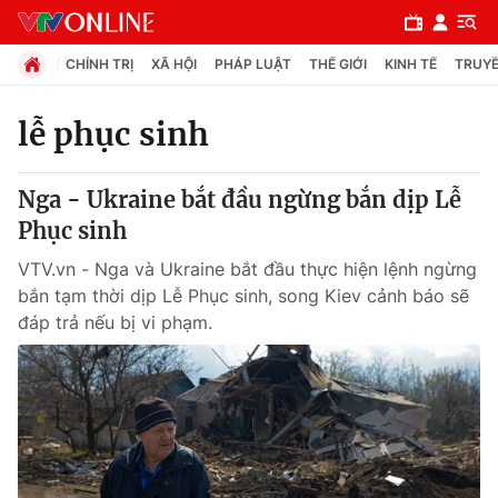
CHÍNH TRỊ
XÃ HỘI
PHÁP LUẬT
THẾ GIỚI
KINH TẾ
TRUYỀ
lễ phục sinh
Chuyên mục
Nga - Ukraine bắt đầu ngừng bắn dịp Lễ
Chính trị
Phục sinh
VTV.vn - Nga và Ukraine bắt đầu thực hiện lệnh ngừng
Xã hội
bắn tạm thời dịp Lễ Phục sinh, song Kiev cảnh báo sẽ
đáp trả nếu bị vi phạm.
Pháp luật
Y tế
Thế giới