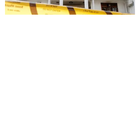
Tin mới
Video
Live
Emagazine
Trang chủ
Hai con trai tỷ phú là nghi phạm đánh
bom Sri Lanka
VTV.vn - Hai người con trai của một tỉ phú là nghi
phạm trong các vụ đánh bom ngày lễ Phục sinh ở Sri
Lanka làm hơn 350 người thiệt mạng.