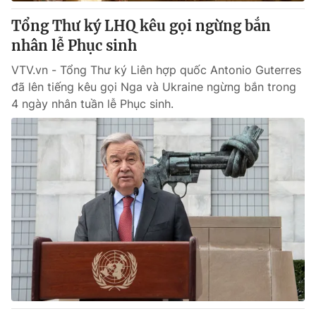
Tổng Thư ký LHQ kêu gọi ngừng bắn
® Cấm sao chép dưới mọi hình thức nếu không có sự chấp
nhân lễ Phục sinh
thuận bằng văn bản. Ghi rõ nguồn VTV.vn khi phát hành lại
thông tin từ website này.
VTV.vn - Tổng Thư ký Liên hợp quốc Antonio Guterres
đã lên tiếng kêu gọi Nga và Ukraine ngừng bắn trong
4 ngày nhân tuần lễ Phục sinh.