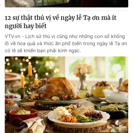
Giấy phép hoạt động báo in và báo điện tử số 483/GP-BTTTT
cấp ngày 29/12/2023
12 sự thật thú vị về ngày lễ Tạ ơn mà ít
Tổng Biên tập:
Vũ Thanh Thủy
người hay biết
Phó Tổng Biên tập:
Nguyễn Thị Mỹ Hạnh, Phạm Quốc Thắng,
Nguyễn Trọng Ninh
VTV.vn - Lịch sử thú vị cũng như những con số khổng
Tổng đài VTV:
024.38 355 931 - 024.38 355 932
lồ về hoa quả và thức ăn phổ biến trong ngày lễ Tạ ơn
Ðiện thoại Thời báo VTV:
024.66 897 897
có lẽ sẽ khiến bạn phải kinh ngạc.
Email:
toasoan@vtv.vn
Liên hệ quảng cáo:
024-7300.7108