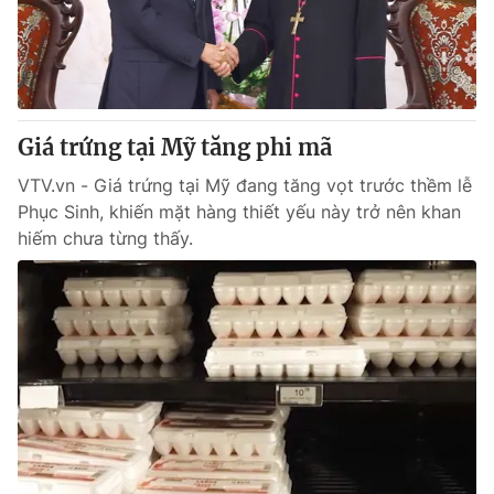
Giao lưu trực tuyến
Sản phẩm
Lịch phát sóng
Thị trường
Tư vấn
Giá trứng tại Mỹ tăng phi mã
Chuyên mục khác
Emagazine
VTV.vn - Giá trứng tại Mỹ đang tăng vọt trước thềm lễ
Podcast
Phục Sinh, khiến mặt hàng thiết yếu này trở nên khan
hiếm chưa từng thấy.
Photo
Infographic
Video
Shorts video
VTV Money
VTV Thể thao
VTV Sức khoẻ
Bất động sản