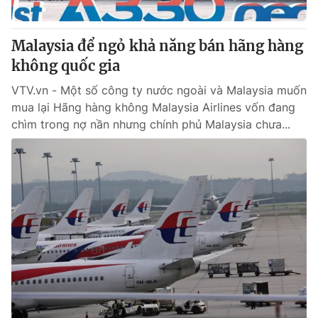
® Cấm sao chép dưới mọi hình thức nếu không có sự chấp
Malaysia để ngỏ khả năng bán hãng hàng
thuận bằng văn bản. Ghi rõ nguồn VTV.vn khi phát hành lại
không quốc gia
thông tin từ website này.
VTV.vn - Một số công ty nước ngoài và Malaysia muốn
mua lại Hãng hàng không Malaysia Airlines vốn đang
chìm trong nợ nần nhưng chính phủ Malaysia chưa...