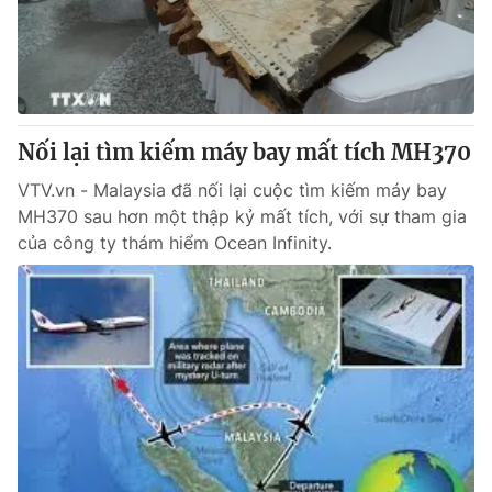
Thị trường 24h
Tấm lòng Việt
VTV4
Vươn mình bằng AI
VTV9
VTV8
Nối lại tìm kiếm máy bay mất tích MH370
VTV.vn - Malaysia đã nối lại cuộc tìm kiếm máy bay
Liên hệ tòa soạn
English
MH370 sau hơn một thập kỷ mất tích, với sự tham gia
của công ty thám hiểm Ocean Infinity.
THỜI BÁO VTV
Theo dõi báo trên
Cơ quan chủ quản:
Đài Truyền hình Việt Nam
Cơ quan báo chí:
Thời báo VTV