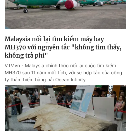
Giao lưu trực tuyến
Sản phẩm
Lịch phát sóng
Thị trường
Tư vấn
Malaysia nối lại tìm kiếm máy bay
Chuyên mục khác
MH370 với nguyên tắc "không tìm thấy,
Emagazine
Podcast
không trả phí"
VTV.vn - Malaysia chính thức nối lại cuộc tìm kiếm
Photo
Infographic
MH370 sau 11 năm mất tích, với sự hợp tác của công
ty thám hiểm hàng hải Ocean Infinity.
Video
Shorts video
VTV Money
VTV Thể thao
VTV Sức khoẻ
Bất động sản