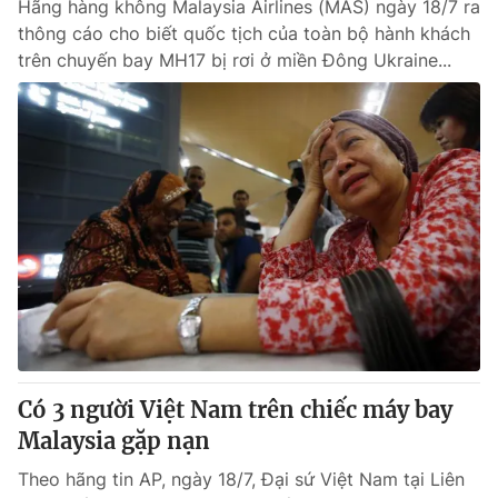
Hãng hàng không Malaysia Airlines (MAS) ngày 18/7 ra
thông cáo cho biết quốc tịch của toàn bộ hành khách
trên chuyến bay MH17 bị rơi ở miền Đông Ukraine...
Có 3 người Việt Nam trên chiếc máy bay
Malaysia gặp nạn
Theo hãng tin AP, ngày 18/7, Đại sứ Việt Nam tại Liên