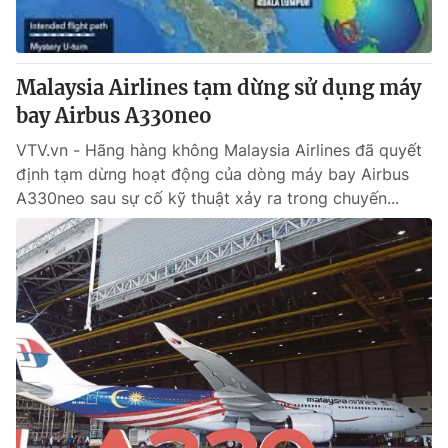
Giấy phép hoạt động báo in và báo điện tử số 483/GP-BTTTT
cấp ngày 29/12/2023
Tổng Biên tập:
Vũ Thanh Thủy
Malaysia Airlines tạm dừng sử dụng máy
Phó Tổng Biên tập:
Nguyễn Thị Mỹ Hạnh, Phạm Quốc Thắng,
bay Airbus A330neo
Nguyễn Trọng Ninh
Tổng đài VTV:
024.38 355 931 - 024.38 355 932
VTV.vn - Hãng hàng không Malaysia Airlines đã quyết
Ðiện thoại Thời báo VTV:
024.66 897 897
định tạm dừng hoạt động của dòng máy bay Airbus
Email:
toasoan@vtv.vn
A330neo sau sự cố kỹ thuật xảy ra trong chuyến...
Liên hệ quảng cáo:
024-7300.7108