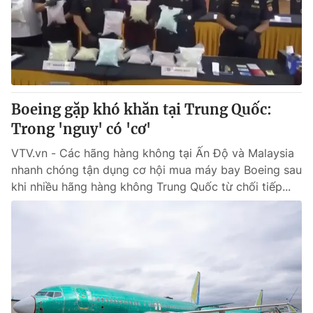
Tin tức
Kinh tế
Thế giới đó đây
Tài chính
Dữ liệu và đời sống
Câu chuyện quốc tế
Thị trường
Boeing gặp khó khăn tại Trung Quốc:
Truyền hình
Góc doanh nghiệp
Trong 'nguy' có 'cơ'
Phim VTV
Giải trí
VTV.vn - Các hãng hàng không tại Ấn Độ và Malaysia
Hậu trường
nhanh chóng tận dụng cơ hội mua máy bay Boeing sau
Điện ảnh
khi nhiều hãng hàng không Trung Quốc từ chối tiếp...
Đời sống
Nhân vật
Âm nhạc
Du lịch
Khán giả
Giáo dục
Sao
Làm đẹp
Giải sao mai
Tuyển sinh
Công nghệ
Chất lượng cuộc sống
Học trực tuyến
Hitech Công nghệ tương lai