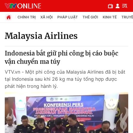
CHÍNH TRỊ
XÃ HỘI
PHÁP LUẬT
THẾ GIỚI
KINH TẾ
TRUYỀ
Malaysia Airlines
Chuyên mục
Indonesia bắt giữ phi công bị cáo buộc
Chính trị
vận chuyển ma túy
VTV.vn - Một phi công của Malaysia Airlines đã bị bắt
Xã hội
tại Indonesia sau khi 26 kg ma túy tổng hợp được
phát hiện trong hành lý.
Pháp luật
Y tế
Thế giới