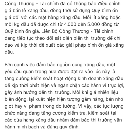
Phim VTV
Công Thương - Tài chính đã có thông báo điều chỉnh
Giải trí
giá bán lẻ xăng dầu, đồng thời sử dụng Quỹ bình ổn
Hậu trường
giá đối với các mặt hàng xăng dầu. Mỗi lít xăng hoặc
Điện ảnh
Đời sống
mỗi kg dầu đã được chi từ 4.000 đến 5.000 đồng từ
Nhân vật
Âm nhạc
Quỹ bình ổn giá. Liên Bộ Công Thương - Tài chính
Du lịch
Khán giả
đang tiếp tục theo dõi sát diễn biến thị trường để chỉ
Giáo dục
Sao
đạo và kịp thời đề xuất các giải pháp bình ổn giá xăng
Làm đẹp
Giải sao mai
Tuyển sinh
dầu.
Công nghệ
Chất lượng cuộc sống
Học trực tuyến
Bên cạnh việc đảm bảo nguồn cung xăng dầu, một
Hitech Công nghệ tương lai
yêu cầu quan trọng nữa được đặt ra vào lúc này là
Giao lưu trực tuyến
tăng cường kiểm soát hoạt động kinh doanh xăng dầu
Sản phẩm
để kịp thời phát hiện và ngăn chặn các hành vi trục lợi,
Lịch phát sóng
Thị trường
gây ảnh hưởng đến thị trường. Mỗi khi giá nhiên liệu
biến động, lại xuất hiện hiện tượng găm hàng, bán nhỏ
Tư vấn
giọt hay vi phạm trong đo lường. Vì vậy, các lực lượng
Chuyên mục khác
chức năng đang tăng cường kiểm tra, kiểm soát tại
các cửa hàng xăng dầu nhằm đảm bảo thị trường vận
Emagazine
Podcast
hành minh bạch và đúng quy định.