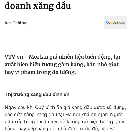
Chính trị
doanh xăng dầu
Truyền hình
Văn hóa - Giải trí
Xã hội
Y tế
Ban Thời sự
Đời sống
Pháp luật
Công nghệ
Giáo dục
Y tế
VTV.vn - Mỗi khi giá nhiên liệu biến động, lại
xuất hiện hiện tượng găm hàng, bán nhỏ giọt
Thế giới
hay vi phạm trong đo lường.
Tin tức
Kinh tế
Thế giới đó đây
Thị trường xăng dầu bình ổn
Tài chính
Dữ liệu và đời sống
Câu chuyện quốc tế
Ngay sau khi Quỹ bình ổn giá xăng dầu được sử dụng,
Thị trường
các cửa hàng xăng dầu tại Hà nội khá ổn định. Người
Truyền hình
dân xếp hàng thuận tiện và không có hiện tượng găm
Góc doanh nghiệp
hàng, hay xếp hàng dài chờ đợi. Trước đó, liên Bộ