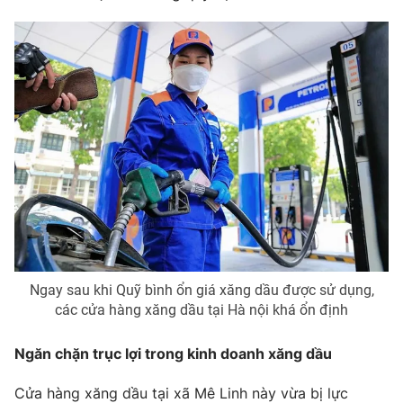
Photo
Infographic
Video
Shorts video
VTV Money
VTV Thể thao
VTV Sức khoẻ
Bất động sản
Thị trường 24h
Tấm lòng Việt
VTV4
Vươn mình bằng AI
Ngay sau khi Quỹ bình ổn giá xăng dầu được sử dụng,
các cửa hàng xăng dầu tại Hà nội khá ổn định
VTV9
VTV8
Ngăn chặn trục lợi trong kinh doanh xăng dầu
Cửa hàng xăng dầu tại xã Mê Linh này vừa bị lực
Liên hệ tòa soạn
English