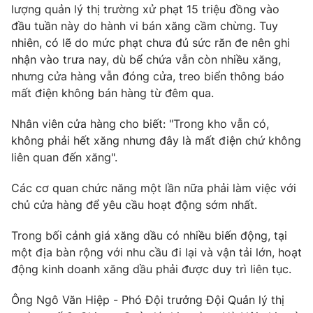
lượng quản lý thị trường xử phạt 15 triệu đồng vào
đầu tuần này do hành vi bán xăng cầm chừng. Tuy
nhiên, có lẽ do mức phạt chưa đủ sức răn đe nên ghi
nhận vào trưa nay, dù bể chứa vẫn còn nhiều xăng,
THỜI BÁO VTV
nhưng cửa hàng vẫn đóng cửa, treo biển thông báo
mất điện không bán hàng từ đêm qua.
Theo dõi báo trên
Nhân viên cửa hàng cho biết: "Trong kho vẫn có,
không phải hết xăng nhưng đây là mất điện chứ không
Cơ quan chủ quản:
Đài Truyền hình Việt Nam
liên quan đến xăng".
Cơ quan báo chí:
Thời báo VTV
Các cơ quan chức năng một lần nữa phải làm việc với
Giấy phép hoạt động báo in và báo điện tử số 483/GP-BTTTT
cấp ngày 29/12/2023
chủ cửa hàng để yêu cầu hoạt động sớm nhất.
Tổng Biên tập:
Vũ Thanh Thủy
Trong bối cảnh giá xăng dầu có nhiều biến động, tại
Phó Tổng Biên tập:
Nguyễn Thị Mỹ Hạnh, Phạm Quốc Thắng,
một địa bàn rộng với nhu cầu đi lại và vận tải lớn, hoạt
Nguyễn Trọng Ninh
động kinh doanh xăng dầu phải được duy trì liên tục.
Tổng đài VTV:
024.38 355 931 - 024.38 355 932
Ðiện thoại Thời báo VTV:
024.66 897 897
Ông Ngô Văn Hiệp - Phó Đội trưởng Đội Quản lý thị