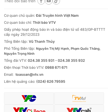
Theo dõi báo trên
Cơ quan chủ quản:
Đài Truyền hình Việt Nam
Cơ quan báo chí:
Thời báo VTV
Giấy phép hoạt động báo in và báo điện tử số 483/GP-BTTTT
cấp ngày 29/12/2023
Tổng Biên tập:
Vũ Thanh Thủy
Phó Tổng Biên tập:
Nguyễn Thị Mỹ Hạnh, Phạm Quốc Thắng,
Nguyễn Trọng Ninh
Tổng đài VTV:
024.38 355 931 - 024.38 355 932
Ðiện thoại Thời báo VTV:
0988 671 671
Email:
toasoan@vtv.vn
Liên hệ quảng cáo:
(024) 626 79595