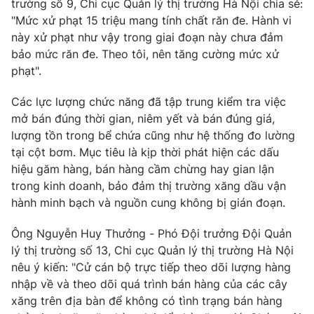
Email:
toasoan@vtv.vn
trường số 9, Chi cục Quản lý thị trường Hà Nội chia sẻ:
"Mức xử phạt 15 triệu mang tính chất răn đe. Hành vi
Liên hệ quảng cáo:
024-7300.7108
này xử phạt như vậy trong giai đoạn này chưa đảm
bảo mức răn đe. Theo tôi, nên tăng cường mức xử
phạt".
Các lực lượng chức năng đã tập trung kiểm tra việc
mở bán đúng thời gian, niêm yết và bán đúng giá,
lượng tồn trong bể chứa cũng như hệ thống đo lường
tại cột bơm. Mục tiêu là kịp thời phát hiện các dấu
hiệu găm hàng, bán hàng cầm chừng hay gian lận
trong kinh doanh, bảo đảm thị trường xăng dầu vận
hành minh bạch và nguồn cung không bị gián đoạn.
® Cấm sao chép dưới mọi hình thức nếu không có sự chấp
Ông Nguyễn Huy Thưởng - Phó Đội trưởng Đội Quản
thuận bằng văn bản. Ghi rõ nguồn VTV.vn khi phát hành lại
thông tin từ website này.
lý thị trường số 13, Chi cục Quản lý thị trường Hà Nội
nêu ý kiến: "Cử cán bộ trực tiếp theo dõi lượng hàng
nhập về và theo dõi quá trình bán hàng của các cây
xăng trên địa bàn để không có tình trạng bán hàng