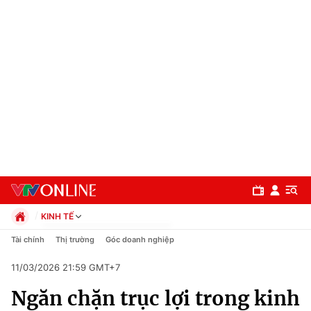
KINH TẾ
Chính trị
Tài chính
Thị trường
Góc doanh nghiệp
Xã hội
11/03/2026 21:59 GMT+7
Pháp luật
Chuyên mục
Kinh tế
Ngăn chặn trục lợi trong kinh
Thể thao