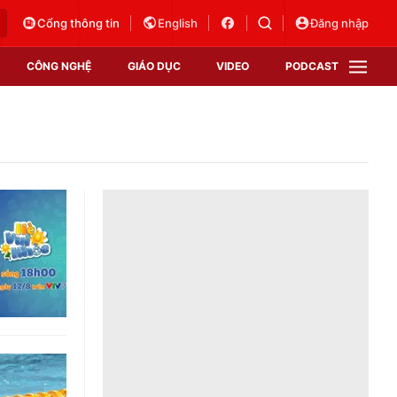
Cổng thông tin
English
Đăng nhập
CÔNG NGHỆ
GIÁO DỤC
VIDEO
PODCAST
VTV Money
VTV Thể thao
VTV Sức khoẻ
Bất động sản
Thị trường 24h
Tấm lòng Việt
Vươn mình bằng AI
VTV4
VTV8
VTV9
Lịch phát sóng
Giao lưu trực tuyến
Sự kiện