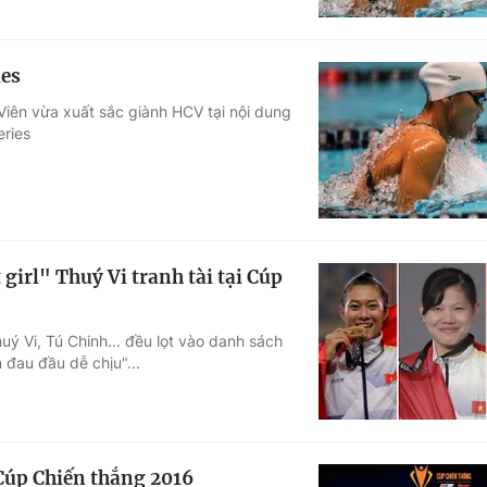
ies
Viên vừa xuất sắc giành HCV tại nội dung
eries
irl" Thuý Vi tranh tài tại Cúp
ý Vi, Tú Chinh... đều lọt vào danh sách
đau đầu dễ chịu"...
 Cúp Chiến thắng 2016