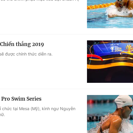
Góc ảnh
Giáo dục
Công nghệ
Tuyển sinh
Hitech Công ng
 Chiến thắng 2019
Học trực tuyến
Sản phẩm
được chính thức diễn ra.
g
Thị trường
Tư vấn
i Pro Swim Series
 tổ chức tại Mesa (Mỹ), kình ngư Nguyễn
nữ.