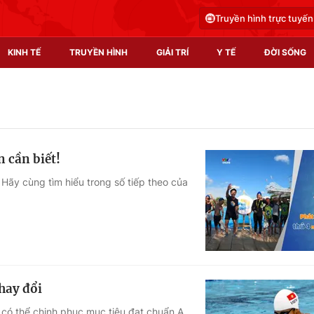
Truyền hình trực tuyến
KINH TẾ
TRUYỀN HÌNH
GIẢI TRÍ
Y TẾ
ĐỜI SỐNG
Pháp luật
Y tế
Truyền hình
Multimedia
n cần biết!
Phim VTV
Video
 Hãy cùng tìm hiểu trong số tiếp theo của
Hậu trường
Shorts video
Nhân vật
Podcast
Khán giả
EMagazine
Giải sao mai
Photo
hay đổi
Infographic
 có thể chinh phục mục tiêu đạt chuẩn A,