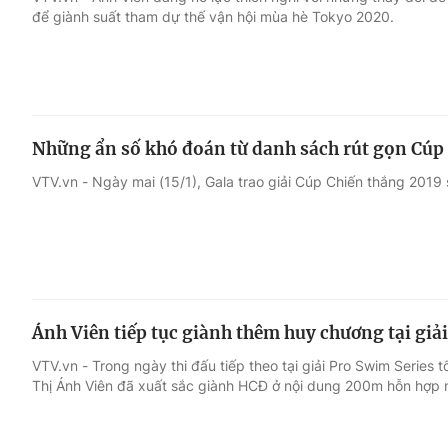
để giành suất tham dự thế vận hội mùa hè Tokyo 2020.
Giải trí
Đời sống
Điện ảnh
Du lịch
Những ẩn số khó đoán từ danh sách rút gọn Cúp
Âm nhạc
Làm đẹp
VTV.vn - Ngày mai (15/1), Gala trao giải Cúp Chiến thắng 2019 sẽ 
Sao
Chất lượng cuộc sốn
Ánh Viên tiếp tục giành thêm huy chương tại giả
VTV.vn - Trong ngày thi đấu tiếp theo tại giải Pro Swim Series
Thị Ánh Viên đã xuất sắc giành HCĐ ở nội dung 200m hỗn hợp 