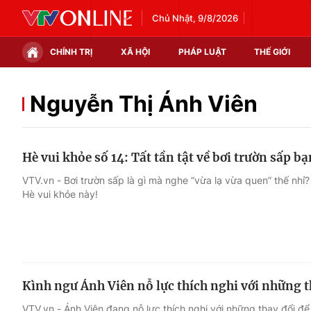
Chủ Nhật, 9/8/2026
CHÍNH TRỊ
XÃ HỘI
PHÁP LUẬT
THẾ GIỚI
Chính trị
Xã hội
Nguyễn Thị Ánh Viên
Thế giới
Kinh tế
Hè vui khỏe số 14: Tất tần tật về bơi trườn sấp bạ
Tin tức
Tài chính
VTV.vn - Bơi trườn sấp là gì mà nghe “vừa lạ vừa quen” thế nhỉ?
Hè vui khỏe này!
Thế giới đó đây
Thị trường
Câu chuyện quốc tế
Góc doanh nghiệp
Dữ liệu và đời sống
Kình ngư Ánh Viên nỗ lực thích nghi với những t
VTV.vn - Ánh Viên đang nỗ lực thích nghi với những thay đổi để