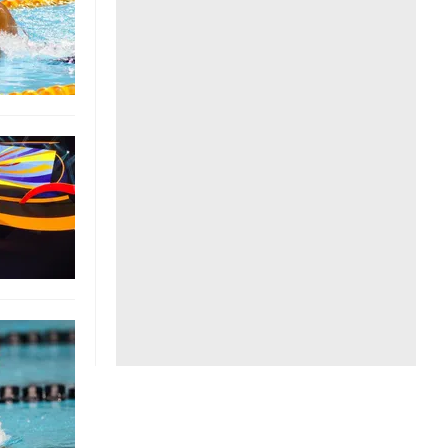
Liên hệ toà soạn
hệ tương lai