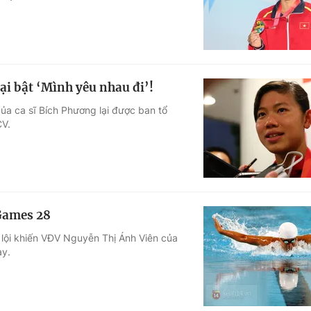
i bật ‘Mình yêu nhau đi’!
của ca sĩ Bích Phương lại được ban tổ
CV.
Games 28
 lội khiến VĐV Nguyễn Thị Ánh Viên của
ày.