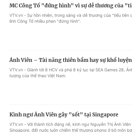
MC Công Tố "đứng hình" vì sự dễ thương của "ti
VTV.vn - Sự hồn nhiên, trong sáng và dễ thương của "tiểu tiên
lỉnh Công Tố nhiều phen "đứng hình".
Ánh Viên – Tài năng thiên bẩm hay sự khổ luyện
VTV.vn - Giành tới 8 HCV và phá 8 kỷ lục tại SEA Games 28, Án
tượng của thể thao Việt Nam.
Kình ngư Ánh Viên gây "sốt" tại Singapore
VTV.vn - Với thành tích đáng nể, kình ngư Nguyễn Thị Ánh Viê
Singapore, đất nước luôn chiếm thế thượng phong ở bộ môn b