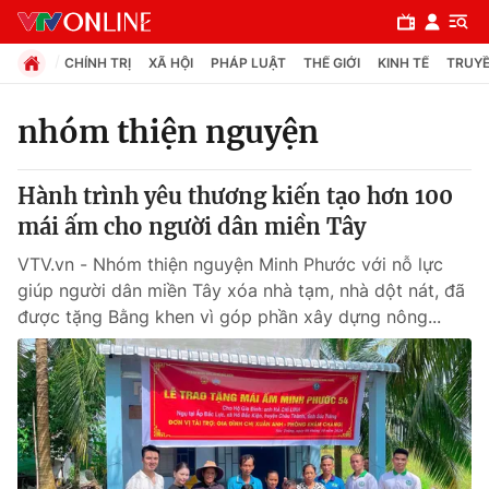
CHÍNH TRỊ
XÃ HỘI
PHÁP LUẬT
THẾ GIỚI
KINH TẾ
TRUYỀ
nhóm thiện nguyện
Chuyên mục
Hành trình yêu thương kiến tạo hơn 100
Chính trị
mái ấm cho người dân miền Tây
VTV.vn - Nhóm thiện nguyện Minh Phước với nỗ lực
Xã hội
giúp người dân miền Tây xóa nhà tạm, nhà dột nát, đã
được tặng Bằng khen vì góp phần xây dựng nông...
Pháp luật
Y tế
Thế giới