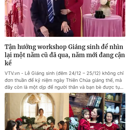
Giao lưu trực tuyến
Sản phẩm
Lịch phát sóng
Thị trường
Tư vấn
Chuyên mục khác
Tận hưởng workshop Giáng sinh để nhìn
Emagazine
Podcast
lại một năm cũ đã qua, năm mới đang cận
kề
Photo
Infographic
VTV.vn - Lễ Giáng sinh (đêm 24/12 – 25/12) không chỉ
đơn thuần để kỷ niệm ngày Thiên Chúa giáng thế, mà
Video
Shorts video
đây còn là một dịp để người thân và bạn bè được tụ...
VTV Money
VTV Thể thao
VTV Sức khoẻ
Bất động sản