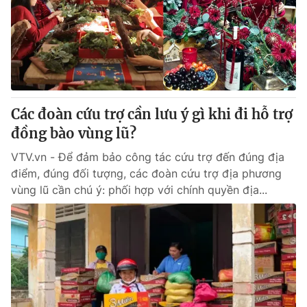
Thị trường 24h
Tấm lòng Việt
VTV4
Vươn mình bằng AI
VTV9
VTV8
Các đoàn cứu trợ cần lưu ý gì khi đi hỗ trợ
Liên hệ tòa soạn
English
đồng bào vùng lũ?
VTV.vn - Để đảm bảo công tác cứu trợ đến đúng địa
điểm, đúng đối tượng, các đoàn cứu trợ địa phương
vùng lũ cần chú ý: phối hợp với chính quyền địa...
THỜI BÁO VTV
Theo dõi báo trên
Cơ quan chủ quản:
Đài Truyền hình Việt Nam
Cơ quan báo chí:
Thời báo VTV