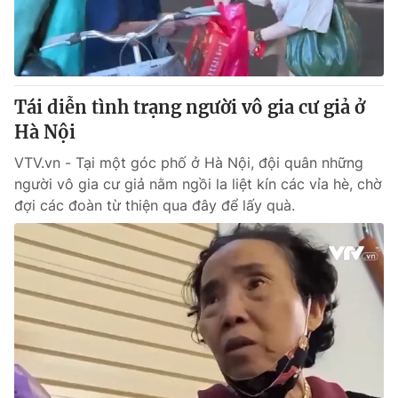
® Cấm sao chép dưới mọi hình thức nếu không có sự chấp
thuận bằng văn bản. Ghi rõ nguồn VTV.vn khi phát hành lại
thông tin từ website này.
Tái diễn tình trạng người vô gia cư giả ở
Hà Nội
VTV.vn - Tại một góc phố ở Hà Nội, đội quân những
người vô gia cư giả nằm ngồi la liệt kín các vỉa hè, chờ
đợi các đoàn từ thiện qua đây để lấy quà.