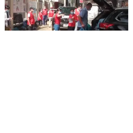
Tin mới
Video
Live
Emagazine
Trang chủ
Chiến dịch hỗ trợ các gia đình khiếm thị
khó khăn ở Hà Nội
VTV.vn - Với mong muốn giúp đỡ các gia đình có
người khiếm thị khó khăn ở Hà Nội, mới đây, anh Đặng
Thế Lâm đã khởi xướng dự án "Ở đây có yêu thương".