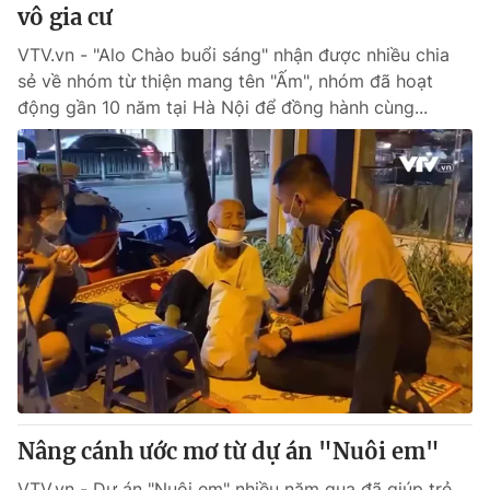
vô gia cư
VTV.vn - "Alo Chào buổi sáng" nhận được nhiều chia
sẻ về nhóm từ thiện mang tên "Ấm", nhóm đã hoạt
động gần 10 năm tại Hà Nội để đồng hành cùng...
Nâng cánh ước mơ từ dự án "Nuôi em"
VTV.vn - Dự án "Nuôi em" nhiều năm qua đã giúp trẻ