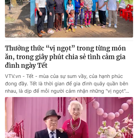
Tin tức
Kinh tế
Thế giới đó đây
Tài chính
Dữ liệu và đời sống
Câu chuyện quốc tế
Thị trường
Thưởng thức “vị ngọt” trong từng món
Truyền hình
Góc doanh nghiệp
ăn, trong giây phút chia sẻ tình cảm gia
Phim VTV
đình ngày Tết
Giải trí
Hậu trường
VTV.vn - Tết - mùa của sự sum vầy, của hạnh phúc
Điện ảnh
đong đầy. Tết là thời gian để gia đình quây quần bên
Đời sống
Nhân vật
nhau, là dịp để mỗi người cảm nhận những "vị ngọt"...
Âm nhạc
Du lịch
Khán giả
Giáo dục
Sao
Làm đẹp
Giải sao mai
Tuyển sinh
Công nghệ
Chất lượng cuộc sống
Học trực tuyến
Hitech Công nghệ tương lai