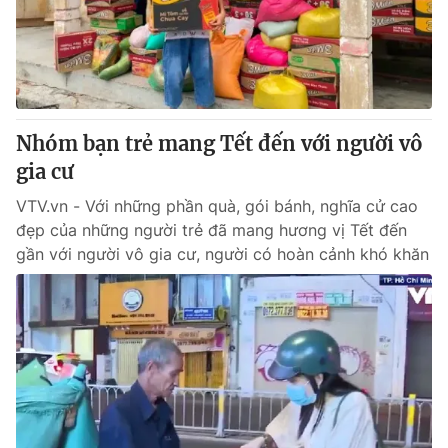
Giấy phép hoạt động báo in và báo điện tử số 483/GP-BTTTT
cấp ngày 29/12/2023
Tổng Biên tập:
Vũ Thanh Thủy
Phó Tổng Biên tập:
Nguyễn Thị Mỹ Hạnh, Phạm Quốc Thắng,
Nguyễn Trọng Ninh
Tổng đài VTV:
Nhóm bạn trẻ mang Tết đến với người vô
024.38 355 931 - 024.38 355 932
Ðiện thoại Thời báo VTV:
gia cư
024.66 897 897
Email:
toasoan@vtv.vn
VTV.vn - Với những phần quà, gói bánh, nghĩa cử cao
Liên hệ quảng cáo:
024-7300.7108
đẹp của những người trẻ đã mang hương vị Tết đến
gần với người vô gia cư, người có hoàn cảnh khó khăn