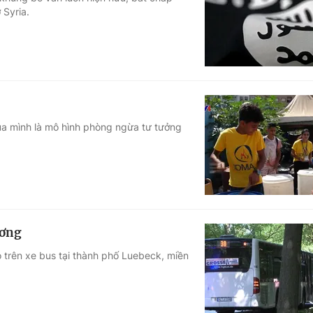
 Syria.
Góc ảnh
Giáo dục
Công nghệ
Tuyển sinh
Hitech Công ng
Học trực tuyến
Sản phẩm
ủa mình là mô hình phòng ngừa tư tưởng
g
Thị trường
Tư vấn
ương
o trên xe bus tại thành phố Luebeck, miền