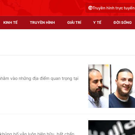
Truyền hình trực tuyến
KINH TẾ
TRUYỀN HÌNH
GIẢI TRÍ
Y TẾ
ĐỜI SỐNG
Pháp luật
Y tế
Truyền hình
Multimedia
Phim VTV
Video
hằm vào những địa điểm quan trọng tại
Hậu trường
Shorts video
Nhân vật
Podcast
Khán giả
EMagazine
Giải sao mai
Photo
Infographic
 khủng bố vẫn luôn hiện hữu, bất chấp