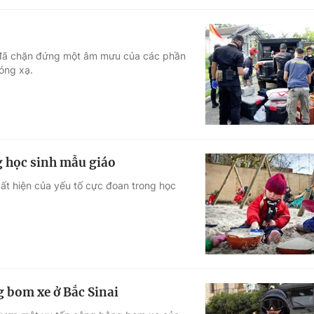
họ đã chặn đứng một âm mưu của các phần
óng xạ.
g học sinh mẫu giáo
uất hiện của yếu tố cực đoan trong học
 bom xe ở Bắc Sinai