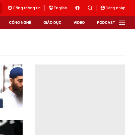
Cổng thông tin
English
Đăng nhập
CÔNG NGHỆ
GIÁO DỤC
VIDEO
PODCAST
VTV Money
VTV Thể thao
VTV Sức khoẻ
Bất động sản
Thị trường 24h
Tấm lòng Việt
Vươn mình bằng AI
VTV4
VTV8
VTV9
Lịch phát sóng
Giao lưu trực tuyến
Sự kiện