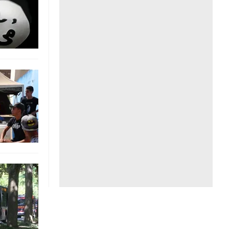
Liên hệ toà soạn
hệ tương lai