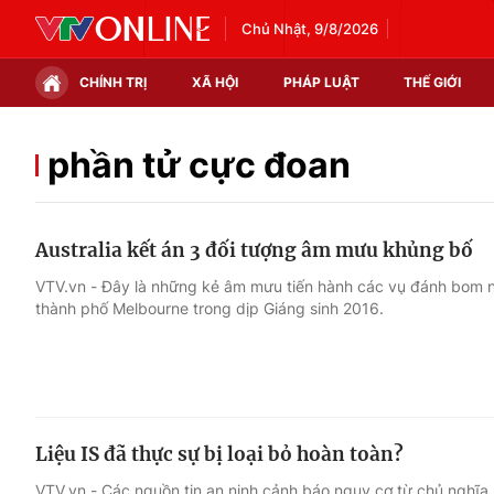
Chủ Nhật, 9/8/2026
CHÍNH TRỊ
XÃ HỘI
PHÁP LUẬT
THẾ GIỚI
Chính trị
Xã hội
phần tử cực đoan
Thế giới
Kinh tế
Australia kết án 3 đối tượng âm mưu khủng bố
Tin tức
Tài chính
VTV.vn - Đây là những kẻ âm mưu tiến hành các vụ đánh bom n
thành phố Melbourne trong dịp Giáng sinh 2016.
Thế giới đó đây
Thị trường
Câu chuyện quốc tế
Góc doanh nghiệp
Dữ liệu và đời sống
Liệu IS đã thực sự bị loại bỏ hoàn toàn?
VTV.vn - Các nguồn tin an ninh cảnh báo nguy cơ từ chủ nghĩa