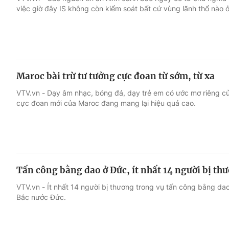
việc giờ đây IS không còn kiểm soát bất cứ vùng lãnh thổ nào ở
Giải trí
Đời sống
Điện ảnh
Du lịch
Maroc bài trừ tư tưởng cực đoan từ sớm, từ xa
Âm nhạc
Làm đẹp
VTV.vn - Dạy âm nhạc, bóng đá, dạy trẻ em có ước mơ riêng c
cực đoan mới của Maroc đang mang lại hiệu quả cao.
Sao
Chất lượng cuộc sốn
Tấn công bằng dao ở Đức, ít nhất 14 người bị th
VTV.vn - Ít nhất 14 người bị thương trong vụ tấn công bằng da
Bắc nước Đức.