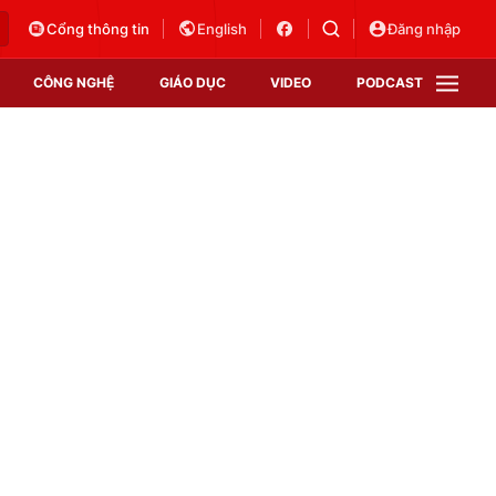
Cổng thông tin
English
Đăng nhập
CÔNG NGHỆ
GIÁO DỤC
VIDEO
PODCAST
VTV Money
VTV Thể thao
VTV Sức khoẻ
Bất động sản
Thị trường 24h
Tấm lòng Việt
Vươn mình bằng AI
VTV4
VTV8
VTV9
Lịch phát sóng
Giao lưu trực tuyến
Sự kiện