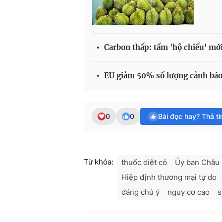
Carbon thấp: tấm 'hộ chiếu' mới
EU giảm 50% số lượng cảnh báo 
0
0
Bài đọc hay? Thả t
Từ khóa:
thuốc diệt cỏ
Ủy ban Châu
Hiệp định thương mại tự do
đáng chú ý
nguy cơ cao
s