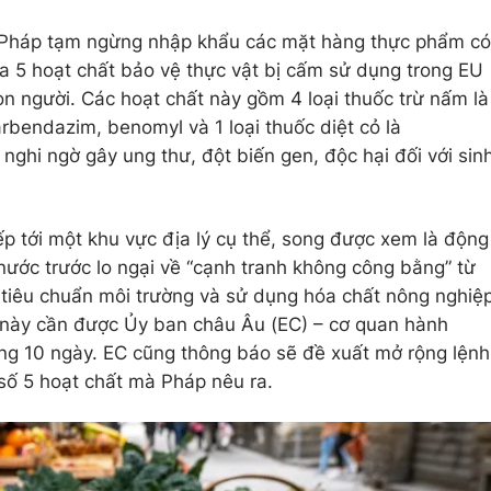
, Pháp tạm ngừng nhập khẩu các mặt hàng thực phẩm có
a 5 hoạt chất bảo vệ thực vật bị cấm sử dụng trong EU
on người. Các hoạt chất này gồm 4 loại thuốc trừ nấm là
bendazim, benomyl và 1 loại thuốc diệt cỏ là
 nghi ngờ gây ung thư, đột biến gen, độc hại đối với sin
ếp tới một khu vực địa lý cụ thể, song được xem là động
nước trước lo ngại về “cạnh tranh không công bằng” từ
 tiêu chuẩn môi trường và sử dụng hóa chất nông nghiệ
h này cần được Ủy ban châu Âu (EC) – cơ quan hành
ng 10 ngày. EC cũng thông báo sẽ đề xuất mở rộng lệnh
 số 5 hoạt chất mà Pháp nêu ra.