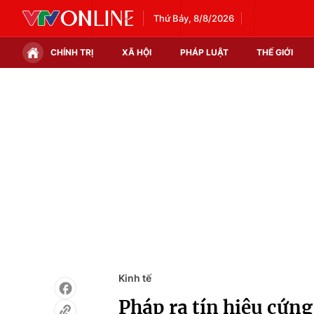
Thứ Bảy, 8/8/2026
CHÍNH TRỊ
XÃ HỘI
PHÁP LUẬT
THẾ GIỚI
Chính trị
Xã hội
Thế giới
Kinh tế
Tin tức
Tài chính
Thế giới đó đây
Thị trường
Câu chuyện quốc tế
Góc doanh nghiệp
Dữ liệu và đời sống
Kinh tế
Pháp ra tín hiệu cứng