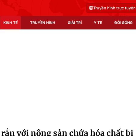
Truyền hình trực tuyến
KINH TẾ
TRUYỀN HÌNH
GIẢI TRÍ
Y TẾ
ĐỜI SỐNG
Pháp luật
Y tế
Truyền hình
Multimedia
Phim VTV
Video
Hậu trường
Shorts video
Nhân vật
Podcast
Khán giả
EMagazine
Giải sao mai
Photo
 rắn với nông sản chứa hóa chất bị
Infographic