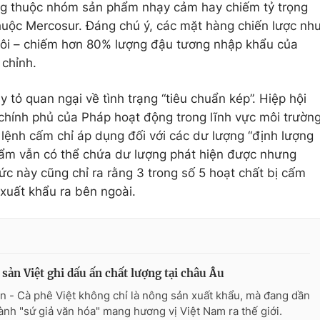
ng thuộc nhóm sản phẩm nhạy cảm hay chiếm tỷ trọng
huộc Mercosur. Đáng chú ý, các mặt hàng chiến lược nh
ôi – chiếm hơn 80% lượng đậu tương nhập khẩu của
 chỉnh.
 tỏ quan ngại về tình trạng “tiêu chuẩn kép”. Hiệp hội
 chính phủ của Pháp hoạt động trong lĩnh vực môi trườn
lệnh cấm chỉ áp dụng đối với các dư lượng “định lượng
phẩm vẫn có thể chứa dư lượng phát hiện được nhưng
c này cũng chỉ ra rằng 3 trong số 5 hoạt chất bị cấm
xuất khẩu ra bên ngoài.
sản Việt ghi dấu ấn chất lượng tại châu Âu
n - Cà phê Việt không chỉ là nông sản xuất khẩu, mà đang dần
hành "sứ giả văn hóa" mang hương vị Việt Nam ra thế giới.