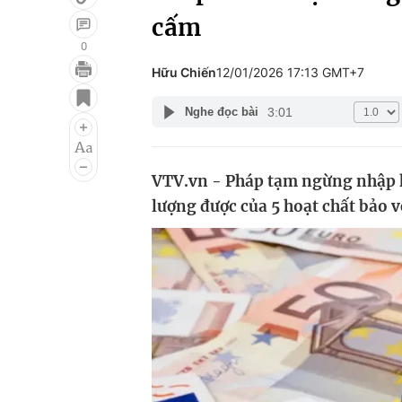
cấm
0
Hữu Chiến
12/01/2026 17:13 GMT+7
Giải trí
Đời sống
3:01
Nghe đọc bài
Điện ảnh
Du lịch
Âm nhạc
Làm đẹp
VTV.vn - Pháp tạm ngừng nhập k
Sao
Chất lượng cuộc sốn
lượng được của 5 hoạt chất bảo v