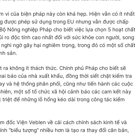
ạm vi của biện pháp này còn khá hẹp. Hiện vẫn có ít nhất
ông được phép sử dụng trong EU nhưng vẫn được chấp
Bộ Nông nghiệp Pháp cho biết việc lựa chọn 5 hoạt chấ
ủi ro độc tính cao nhất đối với sức khỏe con người, song
 nghi ngờ gây hại nghiêm trọng, trong đó có một số chấ
inh sản.
ặt ra không ít thách thức. Chính phủ Pháp cho biết sẽ
ai báo của nhà xuất khẩu, đồng thời siết chặt kiểm tra
bay và hệ thống phân phối, cũng như tiến hành các cuộc
 nhiên, một số tổ chức xã hội cảnh báo các cam kết này
triệt để những lỗ hổng kéo dài trong công tác kiểm
 đốc Viện Veblen về cải cách chính sách kinh tế và
nh “biểu tượng” nhiều hơn là tạo ra thay đổi căn bản,