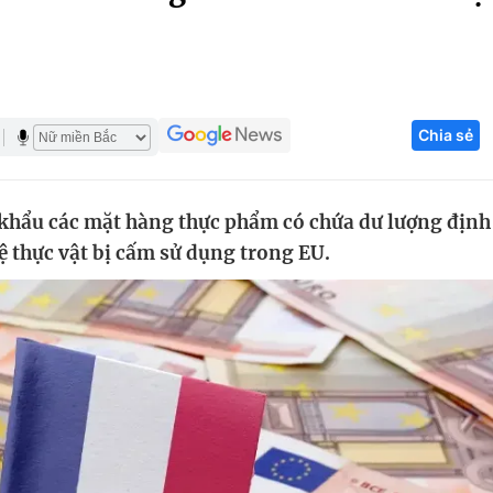
Góc ảnh
Giáo dục
Công nghệ
Chia sẻ
Tuyển sinh
Hitech Công ng
Học trực tuyến
Sản phẩm
hẩu các mặt hàng thực phẩm có chứa dư lượng định
g
Thị trường
ệ thực vật bị cấm sử dụng trong EU.
Tư vấn