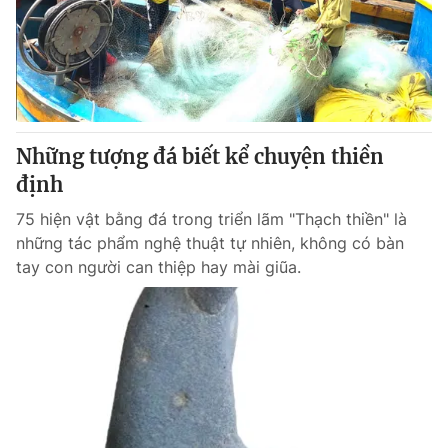
Tin tức
Kinh tế
Thế giới đó đây
Tài chính
Dữ liệu và đời sống
Câu chuyện quốc tế
Thị trường
Những tượng đá biết kể chuyện thiền
Truyền hình
Góc doanh nghiệp
định
Phim VTV
Giải trí
75 hiện vật bằng đá trong triển lãm "Thạch thiền" là
Hậu trường
những tác phẩm nghệ thuật tự nhiên, không có bàn
Điện ảnh
tay con người can thiệp hay mài giũa.
Đời sống
Nhân vật
Âm nhạc
Du lịch
Khán giả
Giáo dục
Sao
Làm đẹp
Giải sao mai
Tuyển sinh
Công nghệ
Chất lượng cuộc sống
Học trực tuyến
Hitech Công nghệ tương lai