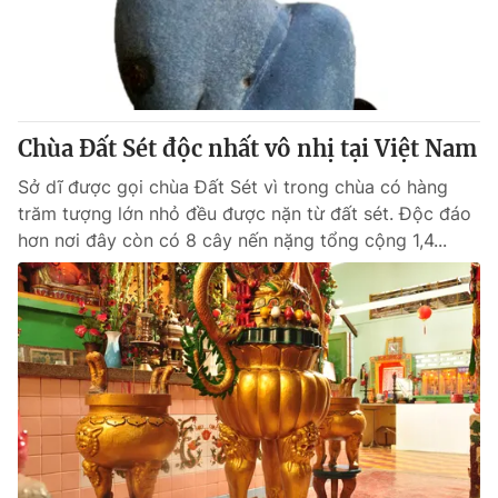
Giao lưu trực tuyến
Sản phẩm
Lịch phát sóng
Thị trường
Tư vấn
Chùa Đất Sét độc nhất vô nhị tại Việt Nam
Chuyên mục khác
Emagazine
Sở dĩ được gọi chùa Đất Sét vì trong chùa có hàng
Podcast
trăm tượng lớn nhỏ đều được nặn từ đất sét. Độc đáo
hơn nơi đây còn có 8 cây nến nặng tổng cộng 1,4...
Photo
Infographic
Video
Shorts video
VTV Money
VTV Thể thao
VTV Sức khoẻ
Bất động sản