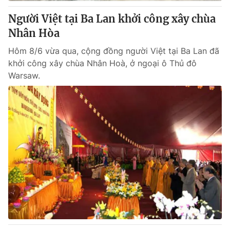
Người Việt tại Ba Lan khởi công xây chùa
® Cấm sao chép dưới mọi hình thức nếu không có sự chấp
Nhân Hòa
thuận bằng văn bản. Ghi rõ nguồn VTV.vn khi phát hành lại
thông tin từ website này.
Hôm 8/6 vừa qua, cộng đồng người Việt tại Ba Lan đã
khởi công xây chùa Nhân Hoà, ở ngoại ô Thủ đô
Warsaw.