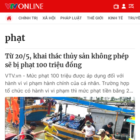
CHÍNH TRỊ
XÃ HỘI
PHÁP LUẬT
THẾ GIỚI
KINH TẾ
TRUYỀ
phạt
Chuyên mục
Từ 20/5, khai thác thủy sản không phép
Chính trị
sẽ bị phạt 100 triệu đồng
VTV.vn - Mức phạt 100 triệu được áp dụng đối với
Xã hội
hành vi vi phạm hành chính của cá nhân. Trường hợp
tổ chức có hành vi vi phạm thì mức phạt tiền bằng 2...
Pháp luật
Y tế
Thế giới