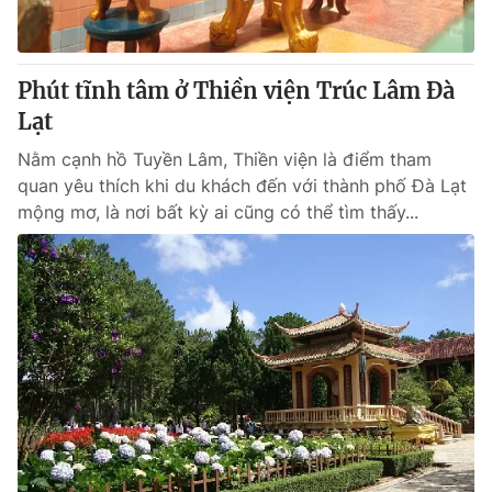
Thị trường 24h
Tấm lòng Việt
VTV4
Vươn mình bằng AI
Phút tĩnh tâm ở Thiền viện Trúc Lâm Đà
Lạt
VTV9
VTV8
Nằm cạnh hồ Tuyền Lâm, Thiền viện là điểm tham
quan yêu thích khi du khách đến với thành phố Đà Lạt
Liên hệ tòa soạn
English
mộng mơ, là nơi bất kỳ ai cũng có thể tìm thấy...
THỜI BÁO VTV
Theo dõi báo trên
Cơ quan chủ quản:
Đài Truyền hình Việt Nam
Cơ quan báo chí:
Thời báo VTV