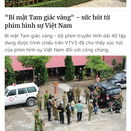
Giấy phép hoạt động báo in và báo điện tử số 483/GP-BTTTT
cấp ngày 29/12/2023
"Bí mật Tam giác vàng" - sức hút từ
Tổng Biên tập:
Vũ Thanh Thủy
phim hình sự Việt Nam
Phó Tổng Biên tập:
Nguyễn Thị Mỹ Hạnh, Phạm Quốc Thắng,
Nguyễn Trọng Ninh
Bí mật Tam giác vàng - bộ phim truyền hình dài 40 tập
Tổng đài VTV:
024.38 355 931 - 024.38 355 932
đang được trình chiếu trên VTV3 đã cho thấy sức hút
Ðiện thoại Thời báo VTV:
024.66 897 897
của phim hình sự Việt Nam đối với công chúng.
Email:
toasoan@vtv.vn
Liên hệ quảng cáo:
024-7300.7108