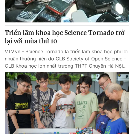
Giao lưu trực tuyến
Sản phẩm
Lịch phát sóng
Thị trường
Tư vấn
Triển lãm khoa học Science Tornado trở
Chuyên mục khác
lại với mùa thứ 10
Emagazine
Podcast
VTV.vn - Science Tornado là triển lãm khoa học phi lợi
nhuận thường niên do CLB Society of Open Science -
CLB Khoa học lớn nhất trường THPT Chuyên Hà Nội...
Photo
Infographic
Video
Shorts video
VTV Money
VTV Thể thao
VTV Sức khoẻ
Bất động sản