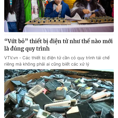
Tin tức
Kinh tế
Thế giới đó đây
Tài chính
Dữ liệu và đời sống
Câu chuyện quốc tế
Thị trường
“Vứt bỏ” thiết bị điện tử như thế nào mới
Truyền hình
Góc doanh nghiệp
là đúng quy trình
Phim VTV
Giải trí
VTV.vn - Các thiết bị điện tử cần có quy trình tái chế
Hậu trường
riêng mà không phải ai cũng biết các xử lý
Điện ảnh
Đời sống
Nhân vật
Âm nhạc
Du lịch
Khán giả
Giáo dục
Sao
Làm đẹp
Giải sao mai
Tuyển sinh
Công nghệ
Chất lượng cuộc sống
Học trực tuyến
Hitech Công nghệ tương lai