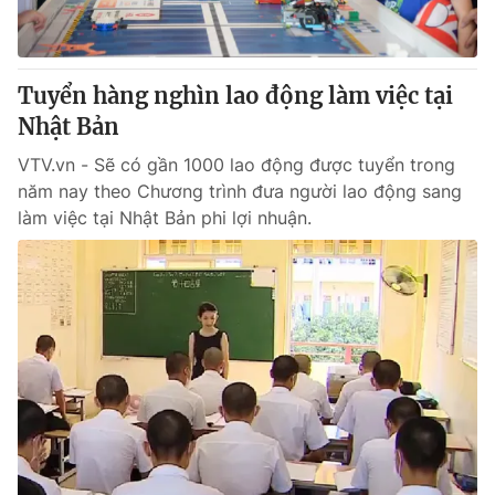
Thị trường 24h
Tấm lòng Việt
VTV4
Vươn mình bằng AI
Tuyển hàng nghìn lao động làm việc tại
Nhật Bản
VTV9
VTV8
VTV.vn - Sẽ có gần 1000 lao động được tuyển trong
năm nay theo Chương trình đưa người lao động sang
Liên hệ tòa soạn
English
làm việc tại Nhật Bản phi lợi nhuận.
THỜI BÁO VTV
Theo dõi báo trên
Cơ quan chủ quản:
Đài Truyền hình Việt Nam
Cơ quan báo chí:
Thời báo VTV