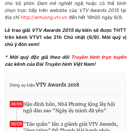
cho bộ phim
Đam mê nghiệt ngã
; hoặc có thể bình
chọn trực tiếp trên website của
VTV Awards 2015
tại
địa chỉ
http://antuong.vtv.vn
đến hết 18h00 ngày 6/9.
THỜI BÁO VTV
Lễ trao giải
VTV Awards 2015
dự kiến sẽ được THTT
trên kênh VTV1 vào 21h Chủ nhật (6/9). Mời quý vị
chú ý đón xem!
Theo dõi báo trên
* Mời quý độc giả theo dõi
Truyền hình trực tuyến
các kênh của Đài Truyền hình Việt Nam!
Cơ quan chủ quản:
Đài Truyền hình Việt Nam
Cơ quan báo chí:
Thời báo VTV
VTV Awards 2018
Dòng sự kiện:
Giấy phép hoạt động báo in và báo điện tử số 483/GP-BTTTT
cấp ngày 29/12/2023
Tổng Biên tập:
Hậu đính hôn, Nhã Phương lộng lẫy hội
Vũ Thanh Thủy
08/09
ngộ dàn sao "Ngày ấy mình đã yêu"
Phó Tổng Biên tập:
Nguyễn Thị Mỹ Hạnh, Phạm Quốc Thắng,
Nguyễn Trọng Ninh
"Táo quân" lần 2 giành giải VTV Awards,
08/09
Tổng đài VTV:
024.38 355 931 - 024.38 355 932
"ông trùm" Đỗ Thanh Hải hạnh phúc