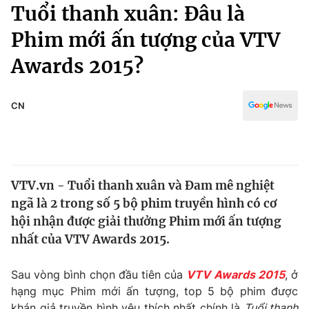
Chính trị
Tuổi thanh xuân: Đâu là
Truyền hình
Phim mới ấn tượng của VTV
Văn hóa - Giải trí
Xã hội
Y tế
Awards 2015?
Đời sống
Pháp luật
Công nghệ
Giáo dục
CN
Y tế
Thế giới
VTV.vn - Tuổi thanh xuân và Đam mê nghiệt
Tin tức
ngã là 2 trong số 5 bộ phim truyền hình có cơ
Kinh tế
Thế giới đó đây
hội nhận được giải thưởng Phim mới ấn tượng
Tài chính
nhất của VTV Awards 2015.
Dữ liệu và đời sống
Câu chuyện quốc tế
Thị trường
Sau vòng bình chọn đầu tiên của
VTV Awards 2015
, ở
Truyền hình
Góc doanh nghiệp
hạng mục Phim mới ấn tượng, top 5 bộ phim được
khán giả truyền hình yêu thích nhất chính là
Tuổi thanh