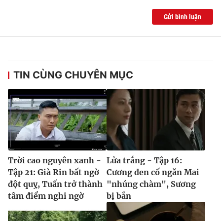
Gửi bình luận
TIN CÙNG CHUYÊN MỤC
Trời cao nguyên xanh -
Lửa trắng - Tập 16:
Tập 21: Già Rin bất ngờ
Cương đen cố ngăn Mai
đột quỵ, Tuấn trở thành
"nhúng chàm", Sương
tâm điểm nghi ngờ
bị bắn