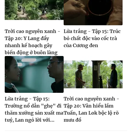
Trời cao nguyên xanh -
Lửa trắng - Tập 15: Trúc
Tập 20: Y Lang đẩy
bỏ chất độc vào cốc trà
nhanh kế hoạch gây
của Cương đen
biến động ở buôn làng
Lửa trắng - Tập 15:
Trời cao nguyên xanh -
Trường nổ dẫn "ghẹ" đi
Tập 20: Vân hiểu lầm
thăm xưởng sản xuất ma
Tuấn, Lan Lok bộc lộ rõ
tuý, Lan ngỏ lời với...
mưu đồ