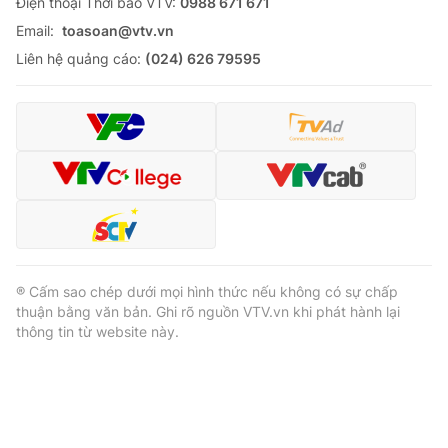
Ðiện thoại Thời báo VTV:
0988 671 671
Email:
toasoan@vtv.vn
Liên hệ quảng cáo:
(024) 626 79595
® Cấm sao chép dưới mọi hình thức nếu không có sự chấp
thuận bằng văn bản. Ghi rõ nguồn VTV.vn khi phát hành lại
thông tin từ website này.