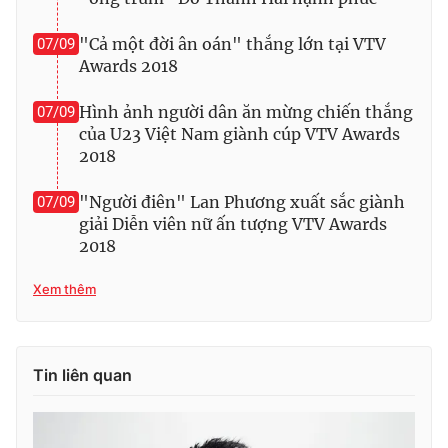
Ðiện thoại Thời báo VTV:
024.66 897 897
Email:
toasoan@vtv.vn
"Cả một đời ân oán" thắng lớn tại VTV
07/09
Awards 2018
Liên hệ quảng cáo:
024-7300.7108
Hình ảnh người dân ăn mừng chiến thắng
07/09
của U23 Việt Nam giành cúp VTV Awards
2018
"Người điên" Lan Phương xuất sắc giành
07/09
giải Diễn viên nữ ấn tượng VTV Awards
2018
Xem thêm
® Cấm sao chép dưới mọi hình thức nếu không có sự chấp
thuận bằng văn bản. Ghi rõ nguồn VTV.vn khi phát hành lại
Tin liên quan
thông tin từ website này.