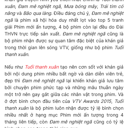
Phim VTV
Giải trí
xuân
,
Đam mê nghiệt ngã
,
Mưa bóng mây
,
Trái tim có
Hậu trường
nắng
và
Bão qua làng
. Điều đáng chú ý,
Đam mê nghiệt
Điện ảnh
ngã
là phim xã hội hóa duy nhất lọt vào top 5 tranh
Đời sống
Nhân vật
giải Phim mới ấn tượng, 4 bộ phim còn lại đều do Đài
Âm nhạc
THVN trực tiếp sản xuất.
Đam mê nghiệt ngã
cũng là
Du lịch
Khán giả
Giáo dục
bộ phim nhận được sự quan tâm đặc biệt của khán giả
Sao
Làm đẹp
Giải sao mai
trong thời gian lên sóng VTV, giống như bộ phim
Tuổi
Tuyển sinh
thanh xuân
.
Công nghệ
Chất lượng cuộc sống
Học trực tuyến
Nếu như
Tuổi thanh xuân
tạo nên cơn sốt với khán giả
Hitech Công nghệ tương lai
Giao lưu trực tuyến
bởi nội dung phim nhiều bất ngờ và dàn diễn viên trẻ,
Sản phẩm
đẹp thì
Đam mê nghiệt ngã
lại khiến khán giả lưu tâm
bởi chuyện phim phức tạp và những mâu thuẫn ngày
Lịch phát sóng
Thị trường
một trở nên gay gắt giữa các nhân vật trong phim. Và
ở đợt bình chọn đầu tiên của
VTV Awards 2015
,
Tuổi
Tư vấn
thanh xuân
là bộ phim luôn nhận được tỷ lệ bình chọn
Chuyên mục khác
nhiều nhất ở hạng mục Phim mới ấn tượng trong 4
Emagazine
Podcast
tháng liên tiếp, còn
Đam mê nghiệt ngã
cũng có tỷ lệ