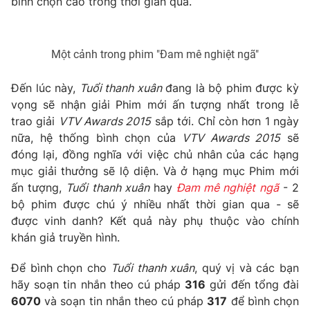
bình chọn cao trong thời gian qua.
Photo
Infographic
Một cảnh trong phim "Đam mê nghiệt ngã"
Video
Shorts video
Đến lúc này,
Tuổi thanh xuân
đang là bộ phim được kỳ
VTV Money
VTV Thể thao
vọng sẽ nhận giải Phim mới ấn tượng nhất trong lễ
trao giải
VTV Awards 2015
sắp tới. Chỉ còn hơn 1 ngày
nữa, hệ thống bình chọn của
VTV Awards 2015
sẽ
VTV Sức khoẻ
Bất động sản
đóng lại, đồng nghĩa với việc chủ nhân của các hạng
mục giải thưởng sẽ lộ diện. Và ở hạng mục Phim mới
Thị trường 24h
Tấm lòng Việt
ấn tượng,
Tuổi thanh xuân
hay
Đam mê nghiệt ngã
- 2
bộ phim được chú ý nhiều nhất thời gian qua - sẽ
được vinh danh? Kết quả này phụ thuộc vào chính
VTV4
Vươn mình bằng AI
khán giả truyền hình.
VTV9
VTV8
Để bình chọn cho
Tuổi thanh xuân
, quý vị và các bạn
hãy soạn tin nhắn theo cú pháp
316
gửi đến tổng đài
6070
và soạn tin nhắn theo cú pháp
317
để bình chọn
Liên hệ tòa soạn
English