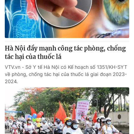
Giao lưu trực tuyến
Sản phẩm
Lịch phát sóng
Thị trường
Tư vấn
Chuyên mục khác
Hà Nội đẩy mạnh công tác phòng, chống
Emagazine
Podcast
tác hại của thuốc lá
VTV.vn - Sở Y tế Hà Nội có Kế hoạch số 1351/KH-SYT
Photo
Infographic
về phòng, chống tác hại của thuốc lá giai đoạn 2023-
2024.
Video
Shorts video
VTV Money
VTV Thể thao
VTV Sức khoẻ
Bất động sản