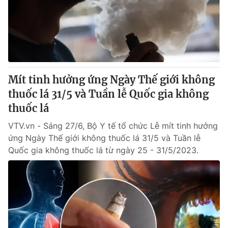
Tin tức
Kinh tế
Thế giới đó đây
Tài chính
Dữ liệu và đời sống
Câu chuyện quốc tế
Thị trường
Mít tinh hưởng ứng Ngày Thế giới không
Truyền hình
Góc doanh nghiệp
thuốc lá 31/5 và Tuần lễ Quốc gia không
Phim VTV
thuốc lá
Giải trí
Hậu trường
VTV.vn - Sáng 27/6, Bộ Y tế tổ chức Lễ mít tinh hưởng
Điện ảnh
ứng Ngày Thế giới không thuốc lá 31/5 và Tuần lễ
Đời sống
Nhân vật
Quốc gia không thuốc lá từ ngày 25 - 31/5/2023.
Âm nhạc
Du lịch
Khán giả
Giáo dục
Sao
Làm đẹp
Giải sao mai
Tuyển sinh
Công nghệ
Chất lượng cuộc sống
Học trực tuyến
Hitech Công nghệ tương lai