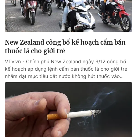
Thị trường 24h
Tấm lòng Việt
VTV4
Vươn mình bằng AI
VTV9
VTV8
New Zealand công bố kế hoạch cấm bán
thuốc lá cho giới trẻ
Liên hệ tòa soạn
English
VTV.vn - Chính phủ New Zealand ngày 9/12 công bố
kế hoạch áp dụng lệnh cấm bán thuốc lá cho giới trẻ
nhằm đạt mục tiêu đất nước không hút thuốc vào...
THỜI BÁO VTV
Theo dõi báo trên
Cơ quan chủ quản:
Đài Truyền hình Việt Nam
Cơ quan báo chí:
Thời báo VTV