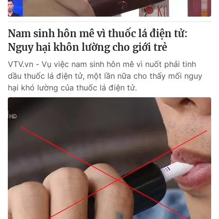
® Cấm sao chép dưới mọi hình thức nếu không có sự chấp
Nam sinh hôn mê vì thuốc lá điện tử:
thuận bằng văn bản. Ghi rõ nguồn VTV.vn khi phát hành lại
Nguy hại khôn lường cho giới trẻ
thông tin từ website này.
VTV.vn - Vụ việc nam sinh hôn mê vì nuốt phải tinh
dầu thuốc lá điện tử, một lần nữa cho thấy mối nguy
hại khó lường của thuốc lá điện tử.