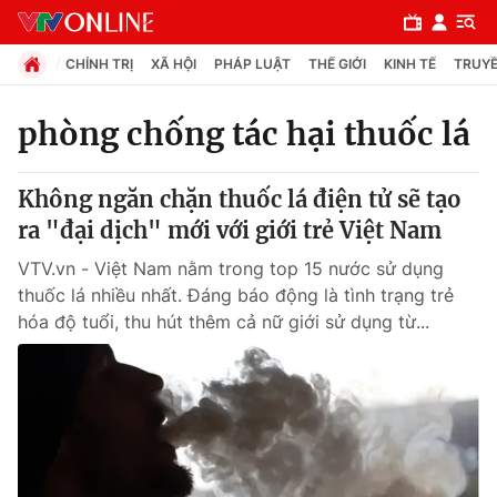
CHÍNH TRỊ
XÃ HỘI
PHÁP LUẬT
THẾ GIỚI
KINH TẾ
TRUYỀ
phòng chống tác hại thuốc lá
Chuyên mục
Không ngăn chặn thuốc lá điện tử sẽ tạo
Chính trị
ra "đại dịch" mới với giới trẻ Việt Nam
VTV.vn - Việt Nam nằm trong top 15 nước sử dụng
Xã hội
thuốc lá nhiều nhất. Đáng báo động là tình trạng trẻ
hóa độ tuổi, thu hút thêm cả nữ giới sử dụng từ...
Pháp luật
Y tế
Thế giới