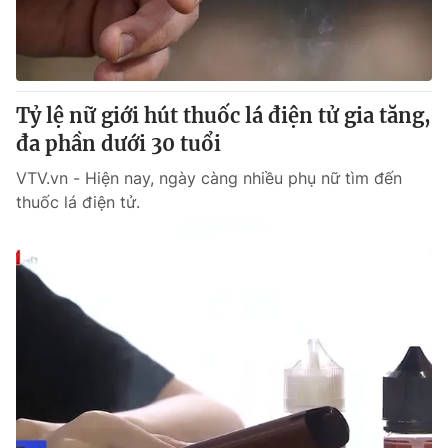
Giấy phép hoạt động báo in và báo điện tử số 483/GP-BTTTT
cấp ngày 29/12/2023
Tổng Biên tập:
Vũ Thanh Thủy
Phó Tổng Biên tập:
Nguyễn Thị Mỹ Hạnh, Phạm Quốc Thắng,
Tỷ lệ nữ giới hút thuốc lá điện tử gia tăng,
Nguyễn Trọng Ninh
Tổng đài VTV:
đa phần dưới 30 tuổi
024.38 355 931 - 024.38 355 932
Ðiện thoại Thời báo VTV:
024.66 897 897
VTV.vn - Hiện nay, ngày càng nhiều phụ nữ tìm đến
Email:
toasoan@vtv.vn
thuốc lá điện tử.
Liên hệ quảng cáo:
024-7300.7108