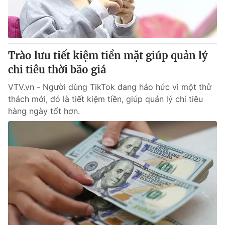
Thị trường 24h
Tấm lòng Việt
VTV4
Vươn mình bằng AI
Trào lưu tiết kiệm tiền mặt giúp quản lý
VTV9
VTV8
chi tiêu thời bão giá
VTV.vn - Người dùng TikTok đang háo hức vì một thử
Liên hệ tòa soạn
English
thách mới, đó là tiết kiệm tiền, giúp quản lý chi tiêu
hàng ngày tốt hơn.
THỜI BÁO VTV
Theo dõi báo trên
Cơ quan chủ quản:
Đài Truyền hình Việt Nam
Cơ quan báo chí:
Thời báo VTV