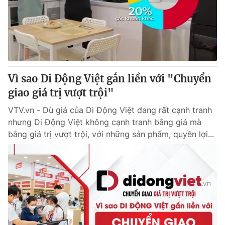
Tin tức
Kinh tế
Thế giới đó đây
Tài chính
Dữ liệu và đời sống
Câu chuyện quốc tế
Thị trường
Vì sao Di Động Việt gắn liền với "Chuyển
Truyền hình
Góc doanh nghiệp
giao giá trị vượt trội"
Phim VTV
Giải trí
VTV.vn - Dù giá của Di Động Việt đang rất cạnh tranh
Hậu trường
nhưng Di Động Việt không cạnh tranh bằng giá mà
Điện ảnh
bằng giá trị vượt trội, với những sản phẩm, quyền lợi...
Đời sống
Nhân vật
Âm nhạc
Du lịch
Khán giả
Giáo dục
Sao
Làm đẹp
Giải sao mai
Tuyển sinh
Công nghệ
Chất lượng cuộc sống
Học trực tuyến
Hitech Công nghệ tương lai