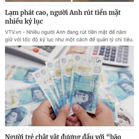
Lạm phát cao, người Anh rút tiền mặt
® Cấm sao chép dưới mọi hình thức nếu không có sự chấp
nhiều kỷ lục
thuận bằng văn bản. Ghi rõ nguồn VTV.vn khi phát hành lại
thông tin từ website này.
VTV.vn - Nhiều người Anh đang rút tiền mặt để nắm
giữ với tốc độ kỷ lục như một cách để quản lý chi tiêu.
Người trẻ chật vật đương đầu với “bão