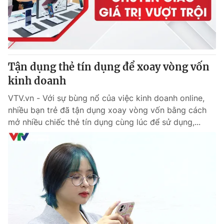
Giao lưu trực tuyến
Sản phẩm
Lịch phát sóng
Thị trường
Tư vấn
Tận dụng thẻ tín dụng để xoay vòng vốn
Chuyên mục khác
kinh doanh
Emagazine
Podcast
VTV.vn - Với sự bùng nổ của việc kinh doanh online,
nhiều bạn trẻ đã tận dụng xoay vòng vốn bằng cách
Photo
Infographic
mở nhiều chiếc thẻ tín dụng cùng lúc để sử dụng,...
Video
Shorts video
VTV Money
VTV Thể thao
VTV Sức khoẻ
Bất động sản