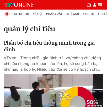
CHÍNH TRỊ
XÃ HỘI
PHÁP LUẬT
THẾ GIỚI
KINH TẾ
TRUYỀ
quản lý chi tiêu
Chuyên mục
Phân bổ chi tiêu thông minh trong gia
Chính trị
đình
VTV.vn - Trong nhiều gia đình trẻ, vợ/chồng chủ động
Xã hội
chi tiêu nhưng có khoản nào lớn, họ sẽ cùng bàn bạc
như nào là hợp lý. Nhiều cặp đôi sẽ có kế hoạch chi...
Pháp luật
Y tế
Thế giới