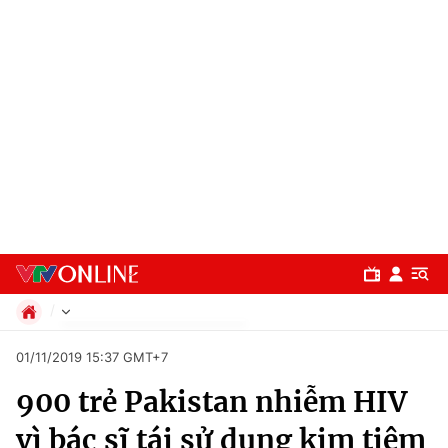
Chính trị
01/11/2019 15:37 GMT+7
Xã hội
900 trẻ Pakistan nhiễm HIV
Pháp luật
Chuyên mục
Kinh tế
vì bác sĩ tái sử dụng kim tiêm
Thể thao