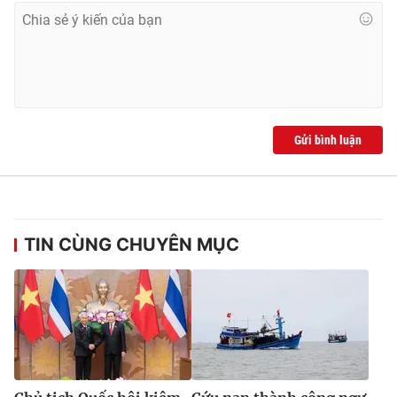
Ðiện thoại Thời báo VTV:
024.66 897 897
Email:
toasoan@vtv.vn
Liên hệ quảng cáo:
024-7300.7108
Gửi bình luận
TIN CÙNG CHUYÊN MỤC
® Cấm sao chép dưới mọi hình thức nếu không có sự chấp
thuận bằng văn bản. Ghi rõ nguồn VTV.vn khi phát hành lại
thông tin từ website này.