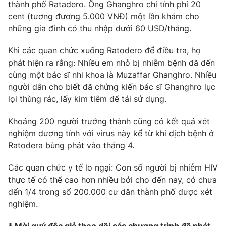
Phim VTV
thành phố Ratadero. Ông Ghanghro chỉ tính phí 20
Giải trí
cent (tương đương 5.000 VNĐ) một lần khám cho
Hậu trường
những gia đình có thu nhập dưới 60 USD/tháng.
Điện ảnh
Đời sống
Nhân vật
Khi các quan chức xuống Ratodero để điều tra, họ
Âm nhạc
Du lịch
phát hiện ra rằng: Nhiều em nhỏ bị nhiễm bệnh đã đến
Khán giả
Giáo dục
Sao
cùng một bác sĩ nhi khoa là Muzaffar Ghanghro. Nhiều
Làm đẹp
Giải sao mai
người dân cho biết đã chứng kiến bác sĩ Ghanghro lục
Tuyển sinh
Công nghệ
lọi thùng rác, lấy kim tiêm để tái sử dụng.
Chất lượng cuộc sống
Học trực tuyến
Hitech Công nghệ tương lai
Khoảng 200 người trưởng thành cũng có kết quả xét
Giao lưu trực tuyến
nghiệm dương tính với virus này kể từ khi dịch bệnh ở
Sản phẩm
Ratodera bùng phát vào tháng 4.
Lịch phát sóng
Thị trường
Các quan chức y tế lo ngại: Con số người bị nhiễm HIV
thực tế có thể cao hơn nhiều bởi cho đến nay, có chưa
Tư vấn
đến 1/4 trong số 200.000 cư dân thành phố được xét
Chuyên mục khác
nghiệm.
Emagazine
Podcast