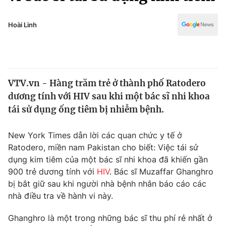
Chính trị
Truyền hình
Văn hóa - Giải trí
Hoài Linh
Xã hội
Y tế
Đời sống
Pháp luật
Công nghệ
Giáo dục
VTV.vn - Hàng trăm trẻ ở thành phố Ratodero
Y tế
dương tính với HIV sau khi một bác sĩ nhi khoa
tái sử dụng ống tiêm bị nhiễm bệnh.
Thế giới
New York Times dẫn lời các quan chức y tế ở
Tin tức
Ratodero, miền nam Pakistan cho biết: Việc tái sử
Kinh tế
dụng kim tiêm của một bác sĩ nhi khoa đã khiến gần
Thế giới đó đây
Tài chính
900 trẻ dương tính với
HIV
. Bác sĩ Muzaffar Ghanghro
Dữ liệu và đời sống
Câu chuyện quốc tế
bị bắt giữ sau khi người nhà bệnh nhân báo cáo các
Thị trường
nhà điều tra về hành vi này.
Truyền hình
Góc doanh nghiệp
Ghanghro là một trong những bác sĩ thu phí rẻ nhất ở