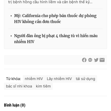
trị bệnh hồng cầu hình liềm và căn bệnh thế kỷ...
Mỹ: California cho phép bán thuốc dự phòng
HIV không cần đơn thuốc
THỜI BÁO VTV
Người đàn ông bị phạt 4 tháng tù vì hiến máu
nhiễm HIV
Theo dõi báo trên
Cơ quan chủ quản:
Đài Truyền hình Việt Nam
Cơ quan báo chí:
Thời báo VTV
Giấy phép hoạt động báo in và báo điện tử số 483/GP-BTTTT
Từ khóa:
nhiễm HIV
Lây nhiễm HIV
tái sử dụng
cấp ngày 29/12/2023
bác sĩ nhi khoa
kim tiêm
Tổng Biên tập:
Vũ Thanh Thủy
Phó Tổng Biên tập:
Nguyễn Thị Mỹ Hạnh, Phạm Quốc Thắng,
Nguyễn Trọng Ninh
Bình luận
(
0
)
Tổng đài VTV:
024.38 355 931 - 024.38 355 932