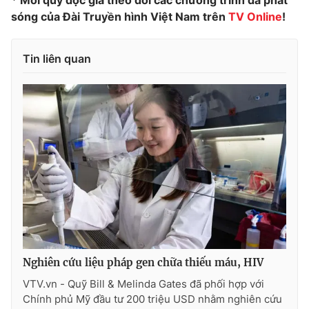
* Mời quý độc giả theo dõi các chương trình đã phát
sóng của Đài Truyền hình Việt Nam trên
TV Online
!
Photo
Infographic
Tin liên quan
Video
Shorts video
VTV Money
VTV Thể thao
VTV Sức khoẻ
Bất động sản
Thị trường 24h
Tấm lòng Việt
VTV4
Vươn mình bằng AI
VTV9
VTV8
Nghiên cứu liệu pháp gen chữa thiếu máu, HIV
VTV.vn - Quỹ Bill & Melinda Gates đã phối hợp với
Chính phủ Mỹ đầu tư 200 triệu USD nhằm nghiên cứu
Liên hệ tòa soạn
English