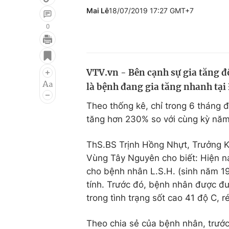
Mai Lê
18/07/2019 17:27 GMT+7
0
Giải trí
Đời sống
Điện ảnh
Du lịch
VTV.vn - Bên cạnh sự gia tăng độ
là bệnh đang gia tăng nhanh tại
Âm nhạc
Làm đẹp
Theo thống kê, chỉ trong 6 tháng
Sao
Chất lượng cuộc sốn
tăng hơn 230% so với cùng kỳ năm
ThS.BS Trịnh Hồng Nhựt, Trưởng K
Vùng Tây Nguyên cho biết: Hiện nay
cho bệnh nhân L.S.H. (sinh năm 19
tính. Trước đó, bệnh nhân được đ
trong tình trạng sốt cao 41 độ C, r
Theo chia sẻ của bệnh nhân, trước