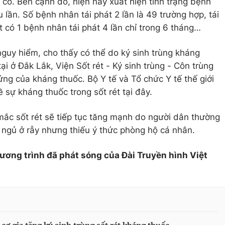
có. Bên cạnh đó, hiện nay xuất hiện tình trạng bệnh
 lần. Số bệnh nhân tái phát 2 lần là 49 trường hợp, tái
t có 1 bệnh nhân tái phát 4 lần chỉ trong 6 tháng…
 nguy hiểm, cho thấy có thể do ký sinh trùng kháng
ại ở Đắk Lắk, Viện Sốt rét - Ký sinh trùng - Côn trùng
g của kháng thuốc. Bộ Y tế và Tổ chức Y tế thế giới
sự kháng thuốc trong sốt rét tại đây.
 mắc sốt rét sẽ tiếp tục tăng mạnh do người dân thường
, ngủ ở rẫy nhưng thiếu ý thức phòng hộ cá nhân.
hương trình đã phát sóng của Đài Truyền hình Việt