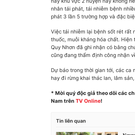
nay khu vực 2 huyện này không hề 
nhân tái phát, tái nhiễm bệnh nhiều
phát 3 lần 5 trường hợp và đặc biệ
Việc tái nhiễm lại bệnh sốt rét rất
thuốc, muỗi kháng hóa chất. Hiện t
Quy Nhơn đã ghi nhận có bằng chứn
cũng đang thẩm định công nhận về 
Dự báo trong thời gian tới, các ca
hay đi rừng khai thác lan, lâm sản
* Mời quý độc giả theo dõi các c
Nam trên
TV Online
!
Tin liên quan