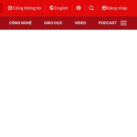
Cổng thông tin
English
Đăng nhập
CÔNG NGHỆ
GIÁO DỤC
VIDEO
PODCAST
VTV Money
VTV Thể thao
VTV Sức khoẻ
Bất động sản
Thị trường 24h
Tấm lòng Việt
Vươn mình bằng AI
VTV4
VTV8
VTV9
Lịch phát sóng
Giao lưu trực tuyến
Sự kiện