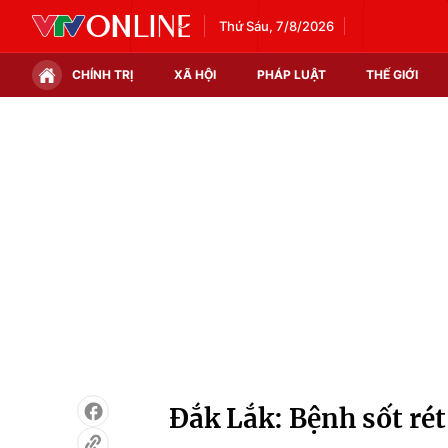
Thứ Sáu, 7/8/2026
CHÍNH TRỊ
XÃ HỘI
PHÁP LUẬT
THẾ GIỚI
Chính trị
Xã hội
Thế giới
Kinh tế
Tin tức
Tài chính
Thế giới đó đây
Thị trường
Câu chuyện quốc tế
Góc doanh nghiệp
Dữ liệu và đời sống
Đắk Lắk: Bệnh sốt rét