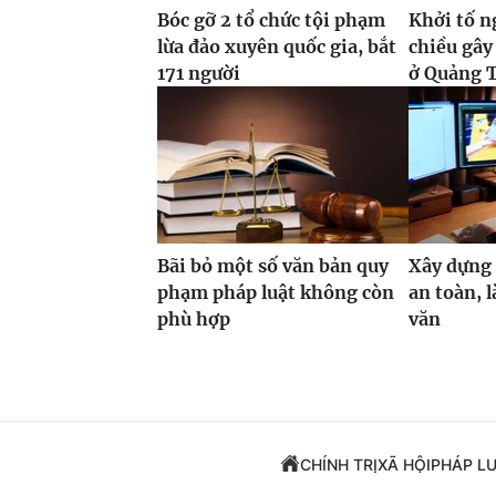
Bóc gỡ 2 tổ chức tội phạm
Khởi tố n
lừa đảo xuyên quốc gia, bắt
chiều gây
171 người
ở Quảng T
Bãi bỏ một số văn bản quy
Xây dựng
phạm pháp luật không còn
an toàn, 
phù hợp
văn
CHÍNH TRỊ
XÃ HỘI
PHÁP L