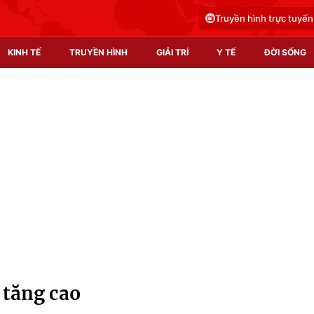
Truyền hình trực tuyến
KINH TẾ
TRUYỀN HÌNH
GIẢI TRÍ
Y TẾ
ĐỜI SỐNG
Pháp luật
Y tế
Truyền hình
Multimedia
Phim VTV
Video
Hậu trường
Shorts video
Nhân vật
Podcast
Khán giả
EMagazine
Giải sao mai
Photo
 tăng cao
Infographic