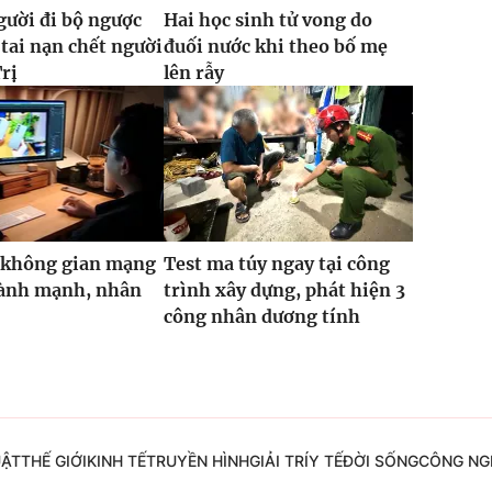
gười đi bộ ngược
Hai học sinh tử vong do
 tai nạn chết người
đuối nước khi theo bố mẹ
rị
lên rẫy
 không gian mạng
Test ma túy ngay tại công
lành mạnh, nhân
trình xây dựng, phát hiện 3
công nhân dương tính
UẬT
THẾ GIỚI
KINH TẾ
TRUYỀN HÌNH
GIẢI TRÍ
Y TẾ
ĐỜI SỐNG
CÔNG NG