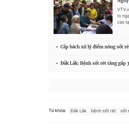
Nguy 
VTV.v
lo ngạ
cao t
Cấp bách xử lý điểm nóng sốt r
Đắk Lắk: Bệnh sốt rét tăng gấp 
Từ khóa:
Đắk Lắk
bệnh sốt rét
sốt 