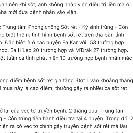
an nên khi sốt, anh không nhập viện điều trị liền mà ở
nhà mới đưa bệnh nhân vào viện.
Trung tâm Phòng chống Sốt rét - Ký sinh trùng - Côn
o biết thêm: tình hình bệnh sốt rét trên địa bàn tỉnh
. Đặc biệt là ở các huyện Ea Kar với 153 trường hợp
ợp, Ea H’Leo 20 trường hợp và M’Đrắk 27 trường hợp.
một tuần cả tỉnh phát hiện 10 trường hợp bệnh nhân mắc
ọng điểm bệnh sốt rét gia tăng. Đợt 1 vào khoảng tháng
ai mùa này là cao điểm, thường gây ra nhiều ca sốt rét
rở lại của vec tơ truyền bệnh. 2 tháng qua, Trung tâm
g - Côn trùng tiến hành điều tra tại 4 huyện. Trong đó, 
iện ra có vec tơ chính gây truyền bệnh sốt rét mà lâu