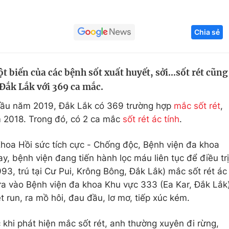
Góc ảnh
Chia sẻ
Giáo dục
Công nghệ
Tuyển sinh
Hitech Công ng
t biến của các bệnh sốt xuất huyết, sởi…sốt rét cũng
 Đắk Lắk với 369 ca mắc.
Học trực tuyến
Sản phẩm
 đầu năm 2019, Đắk Lắk có 369 trường hợp
mắc sốt rét
,
g
Thị trường
 2018. Trong đó, có 2 ca mắc
sốt rét ác tính
.
Tư vấn
hoa Hồi sức tích cực - Chống độc, Bệnh viện đa khoa
, bệnh viện đang tiến hành lọc máu liên tục để điều trị
93, trú tại Cư Pui, Krông Bông, Đắk Lắk) mắc sốt rét ác
ưa vào Bệnh viện đa khoa Khu vực 333 (Ea Kar, Đắk Lắk
ét run, ra mồ hôi, đau đầu, lơ mơ, tiếp xúc kém.
 khi phát hiện mắc sốt rét, anh thường xuyên đi rừng,