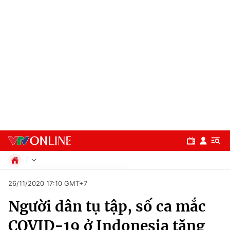
Chính trị
26/11/2020 17:10 GMT+7
Xã hội
Người dân tụ tập, số ca mắc
Pháp luật
Chuyên mục
Kinh tế
COVID-19 ở Indonesia tăng
Thể thao