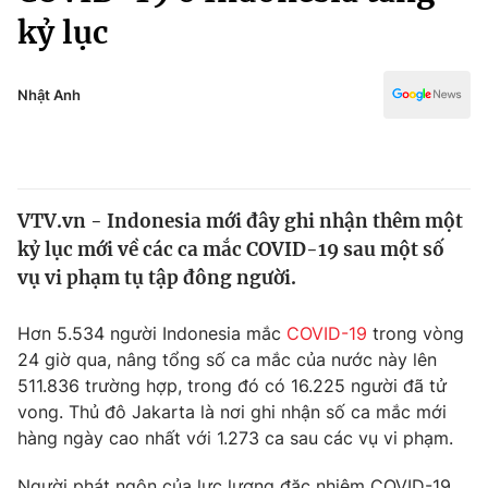
Chính trị
kỷ lục
Truyền hình
Văn hóa - Giải trí
Xã hội
Y tế
Nhật Anh
Đời sống
Pháp luật
Công nghệ
Giáo dục
Y tế
VTV.vn - Indonesia mới đây ghi nhận thêm một
kỷ lục mới về các ca mắc COVID-19 sau một số
Thế giới
vụ vi phạm tụ tập đông người.
Tin tức
Kinh tế
Hơn 5.534 người Indonesia mắc
COVID-19
trong vòng
Thế giới đó đây
24 giờ qua, nâng tổng số ca mắc của nước này lên
Tài chính
Dữ liệu và đời sống
511.836 trường hợp, trong đó có 16.225 người đã tử
Câu chuyện quốc tế
Thị trường
vong. Thủ đô Jakarta là nơi ghi nhận số ca mắc mới
hàng ngày cao nhất với 1.273 ca sau các vụ vi phạm.
Truyền hình
Góc doanh nghiệp
Người phát ngôn của lực lượng đặc nhiệm COVID-19