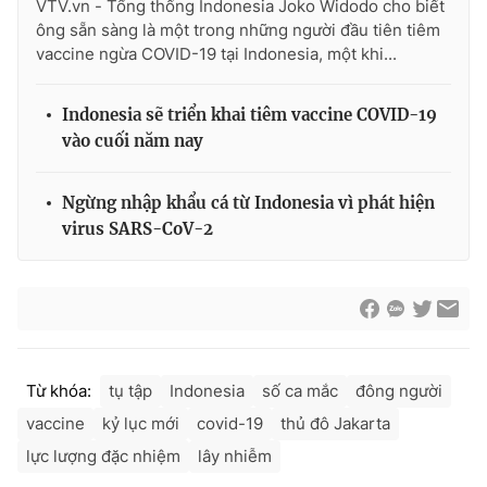
VTV.vn - Tổng thống Indonesia Joko Widodo cho biết
ông sẵn sàng là một trong những người đầu tiên tiêm
vaccine ngừa COVID-19 tại Indonesia, một khi...
THỜI BÁO VTV
Indonesia sẽ triển khai tiêm vaccine COVID-19
vào cuối năm nay
Ngừng nhập khẩu cá từ Indonesia vì phát hiện
Theo dõi báo trên
virus SARS-CoV-2
Cơ quan chủ quản:
Đài Truyền hình Việt Nam
Cơ quan báo chí:
Thời báo VTV
Giấy phép hoạt động báo in và báo điện tử số 483/GP-BTTTT
cấp ngày 29/12/2023
Tổng Biên tập:
Vũ Thanh Thủy
Từ khóa:
tụ tập
Indonesia
số ca mắc
đông người
Phó Tổng Biên tập:
Nguyễn Thị Mỹ Hạnh, Phạm Quốc Thắng,
vaccine
kỷ lục mới
covid-19
thủ đô Jakarta
Nguyễn Trọng Ninh
lực lượng đặc nhiệm
lây nhiễm
Tổng đài VTV:
024.38 355 931 - 024.38 355 932