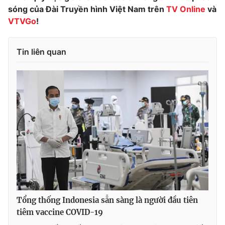
sóng của Đài Truyền hình Việt Nam trên
TV Online
và
Photo
Infographic
VTVGo
!
Video
Shorts video
Tin liên quan
VTV Money
VTV Thể thao
VTV Sức khoẻ
Bất động sản
Thị trường 24h
Tấm lòng Việt
VTV4
Vươn mình bằng AI
VTV9
VTV8
Tổng thống Indonesia sẵn sàng là người đầu tiên
tiêm vaccine COVID-19
Liên hệ tòa soạn
English