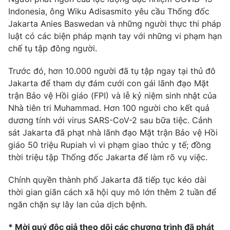
Phim VTV
Giải trí
Indonesia, ông Wiku Adisasmito yêu cầu Thống đốc
Hậu trường
Jakarta Anies Baswedan và những người thực thi pháp
Điện ảnh
luật có các biện pháp mạnh tay với những vi phạm hạn
Đời sống
Nhân vật
chế tụ tập đông người.
Âm nhạc
Du lịch
Khán giả
Giáo dục
Trước đó, hơn 10.000 người đã tụ tập ngay tại thủ đô
Sao
Làm đẹp
Jakarta để tham dự đám cưới con gái lãnh đạo Mặt
Giải sao mai
Tuyển sinh
trận Bảo vệ Hồi giáo (FPI) và lễ kỷ niệm sinh nhật của
Công nghệ
Chất lượng cuộc sống
Nhà tiên tri Muhammad. Hơn 100 người cho kết quả
Học trực tuyến
dương tính với virus SARS-CoV-2 sau bữa tiệc. Cảnh
Hitech Công nghệ tương lai
Giao lưu trực tuyến
sát Jakarta đã phạt nhà lãnh đạo Mặt trận Bảo vệ Hồi
Sản phẩm
giáo 50 triệu Rupiah vì vi phạm giao thức y tế; đồng
thời triệu tập Thống đốc Jakarta để làm rõ vụ việc.
Lịch phát sóng
Thị trường
Chính quyền thành phố Jakarta đã tiếp tục kéo dài
Tư vấn
thời gian giãn cách xã hội quy mô lớn thêm 2 tuần để
Chuyên mục khác
ngăn chặn sự lây lan của dịch bệnh.
Emagazine
Podcast
* Mời quý độc giả theo dõi các chương trình đã phát