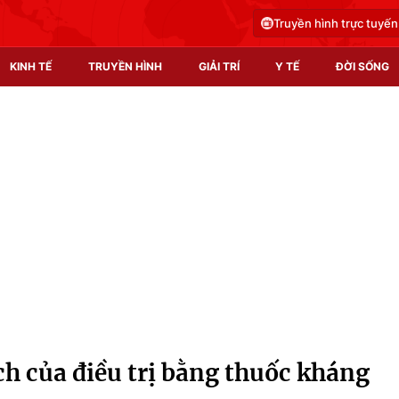
Truyền hình trực tuyến
KINH TẾ
TRUYỀN HÌNH
GIẢI TRÍ
Y TẾ
ĐỜI SỐNG
Pháp luật
Y tế
Truyền hình
Multimedia
Phim VTV
Video
Hậu trường
Shorts video
Nhân vật
Podcast
Khán giả
EMagazine
Giải sao mai
Photo
ích của điều trị bằng thuốc kháng
Infographic