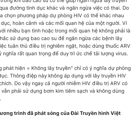
trong khi bao cao su có thể giúp ngăn ngừa lây truyền
qua đường tình dục khác và ngăn ngừa việc có thai. Do
ựa chọn phương pháp dự phòng HIV có thể khác nhau
h dục, hoàn cảnh và các mối quan hệ của một người. Ví
với nhiều bạn tình hoặc trong mối quan hệ không phải là
nhắc sử dụng bao cao su để ngăn ngừa các bệnh lây
iệc tuân thủ điều trị nghiêm ngặt, hoặc dùng thuốc ARV
nghĩa rất quan trọng để duy trì ức chế tải lượng virus.
g phát hiện = Không lây truyền" chỉ có ý nghĩa dự phòng
 dục. Thông điệp này không áp dụng với lây truyền HIV
chích. Do vậy ngay cả người nhiễm HIV điều trị ARV có
hế vẫn phải sử dụng bơm kim tiêm sạch và không dùng
.
hương trình đã phát sóng của Đài Truyền hình Việt