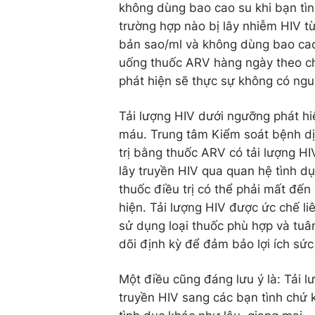
không dùng bao cao su khi bạn tì
trường hợp nào bị lây nhiễm HIV từ
bản sao/ml và không dùng bao cao 
uống thuốc ARV hàng ngày theo chỉ
phát hiện sẽ thực sự không có nguy
Tải lượng HIV dưới ngưỡng phát h
máu. Trung tâm Kiểm soát bệnh dị
trị bằng thuốc ARV có tải lượng H
lây truyền HIV qua quan hệ tình d
thuốc điều trị có thể phải mất đế
hiện. Tải lượng HIV được ức chế li
sử dụng loại thuốc phù hợp và tuân
dõi định kỳ để đảm bảo lợi ích sứ
Một điều cũng đáng lưu ý là: Tải l
truyền HIV sang các bạn tình chứ