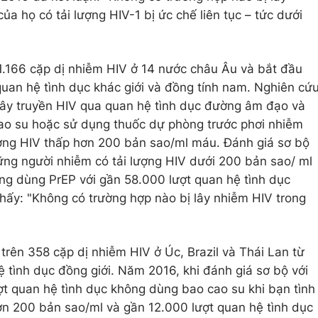
ủa họ có tải lượng HIV-1 bị ức chế liên tục – tức dưới
 1.166 cặp dị nhiễm HIV ở 14 nước châu Âu và bắt đầu
uan hệ tình dục khác giới và đồng tính nam. Nghiên cứ
lây truyền HIV qua quan hệ tình dục đường âm đạo và
o su hoặc sử dụng thuốc dự phòng trước phơi nhiễm
lượng HIV thấp hơn 200 bản sao/ml máu. Đánh giá sơ bộ
ng người nhiễm có tải lượng HIV dưới 200 bản sao/ ml
ng dùng PrEP với gần 58.000 lượt quan hệ tình dục
ấy: "Không có trường hợp nào bị lây nhiễm HIV trong
trên 358 cặp dị nhiễm HIV ở Úc, Brazil và Thái Lan từ
tình dục đồng giới. Năm 2016, khi đánh giá sơ bộ với
t quan hệ tình dục không dùng bao cao su khi bạn tình
ơn 200 bản sao/ml và gần 12.000 lượt quan hệ tình dục