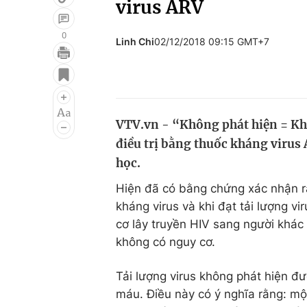
virus ARV
0
Linh Chi
02/12/2018 09:15 GMT+7
Giải trí
Đời sống
Điện ảnh
Du lịch
Âm nhạc
Làm đẹp
VTV.vn - “Không phát hiện = Khô
điều trị bằng thuốc kháng virus
Sao
Chất lượng cuộc sốn
học.
Hiện đã có bằng chứng xác nhận 
kháng virus và khi đạt tải lượng v
cơ lây truyền HIV sang người khác
không có nguy cơ.
Tải lượng virus không phát hiện đ
máu. Điều này có ý nghĩa rằng: mộ