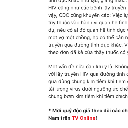
tình dục khác như lậu, giang mai… 
HIV cũng như các bệnh lây truyền 
vậy, CDC cũng khuyến cáo: Việc l
tùy thuộc vào hành vi quan hệ tìn
dụ, nếu có ai đó quan hệ tình dục 
một vợ một chồng, họ có thể cân 
truyền qua đường tình dục khác. V
theo đơn đã kê của thầy thuốc có ý 
Một vấn đề nữa cần lưu ý là: Khôn
với lây truyền HIV qua đường tình
qua dùng chung kim tiêm khi tiêm 
tải lượng virus dưới ngưỡng ức c
chung bơm kim tiêm khi tiêm chích
* Mời quý độc giả theo dõi các c
Nam trên
TV Online
!