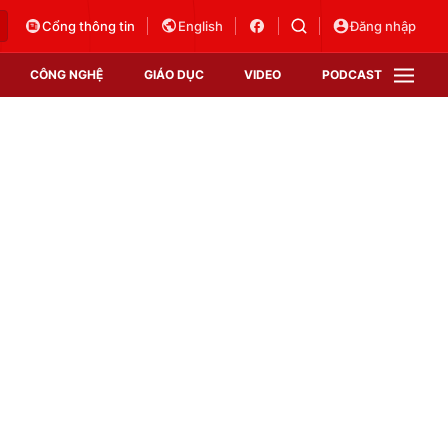
Cổng thông tin
English
Đăng nhập
CÔNG NGHỆ
GIÁO DỤC
VIDEO
PODCAST
VTV Money
VTV Thể thao
VTV Sức khoẻ
Bất động sản
Thị trường 24h
Tấm lòng Việt
Vươn mình bằng AI
VTV4
VTV8
VTV9
Lịch phát sóng
Giao lưu trực tuyến
Sự kiện