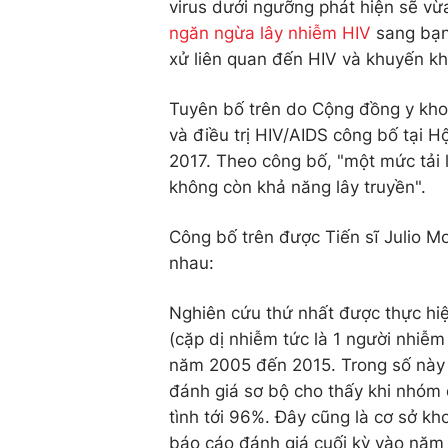
virus dưới ngưỡng phát hiện sẽ vừ
ngăn ngừa lây nhiễm HIV
sang bạn 
xử liên quan đến HIV và khuyến kh
Tuyên bố trên do Cộng đồng y khoa
và điều trị HIV/AIDS công bố tại H
2017. Theo công bố, "một mức tải 
không còn khả năng lây truyền".
Công bố trên được Tiến sĩ Julio M
nhau:
Nghiên cứu thứ nhất được thực hiệ
(cặp dị nhiễm tức là 1 người nhiễm
năm 2005 đến 2015. Trong số này c
đánh giá sơ bộ cho thấy khi nhóm 
tình tới 96%. Đây cũng là cơ sở kh
báo cáo đánh giá cuối kỳ vào năm 