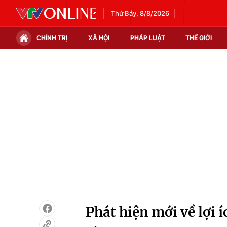
Thứ Bảy, 8/8/2026
CHÍNH TRỊ
XÃ HỘI
PHÁP LUẬT
THẾ GIỚI
Chính trị
Xã hội
Thế giới
Kinh tế
Tin tức
Tài chính
Thế giới đó đây
Thị trường
Câu chuyện quốc tế
Góc doanh nghiệp
Dữ liệu và đời sống
Phát hiện mới về lợi 