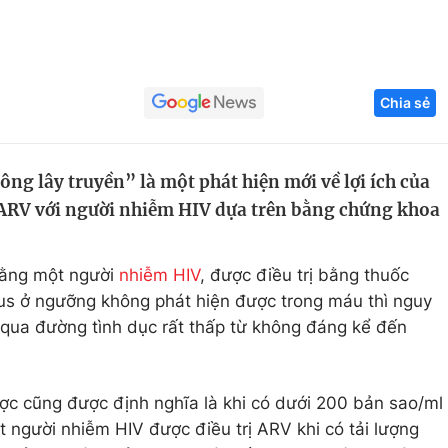
Góc ảnh
Giáo dục
Công nghệ
Chia sẻ
Tuyển sinh
Hitech Công ng
Học trực tuyến
Sản phẩm
ng lây truyền” là một phát hiện mới về lợi ích của
 ARV với người nhiễm HIV dựa trên bằng chứng khoa
g
Thị trường
Tư vấn
rằng một người
nhiễm HIV
, được điều trị bằng thuốc
irus ở ngưỡng không phát hiện được trong máu thì nguy
 qua đường tình dục rất thấp từ không đáng kể đến
ược cũng được định nghĩa là khi có dưới 200 bản sao/ml
t người nhiễm HIV được điều trị ARV khi có tải lượng