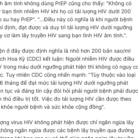
nh âm tính không dùng PrEP cũng cho thấy: "Không có
 bạn tình nhiễm HIV khi họ có tải lượng HIV dưới 200
su hay PrEP". "...Điều này có nghĩa là khi người bệnh
 định, đạt được và duy trì tải lượng HIV dưới ngưỡng
 cơ làm lây truyền HIV sang bạn tình HIV âm tính.".
iện ở đây được định nghĩa là nhỏ hơn 200 bản sao/ml
ch Hoa Kỳ (CDC) kết luận: Người nhiễm HIV được điều
IV trong máu dưới ngưỡng phát hiện thì không có nguy c
ục. Tuy nhiên CDC cũng nhấn mạnh: "Tùy thuộc vào loại
n 6 tháng để đạt mức tải lượng HIV dưới ngưỡng phát
ên tục và đáng tin cậy đòi hỏi phải người bệnh phải được
 thủ điều trị tốt. Việc đo tải lượng HIV cần được theo
c khỏe người bệnh và sức khỏe cộng đồng".
ượng virus HIV không phát hiện được chỉ ngăn ngừa lây
 không ngăn ngừa được các bệnh lây truyền qua đường