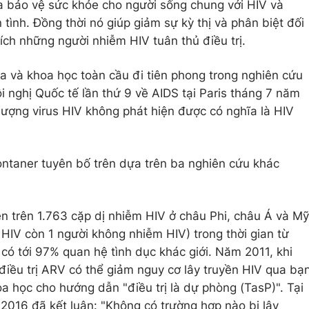
a bảo vệ sức khỏe cho người sống chung với HIV và
tình. Đồng thời nó giúp giảm sự kỳ thị và phân biệt đối
ích những người nhiễm HIV tuân thủ điều trị.
 và khoa học toàn cầu đi tiên phong trong nghiên cứu
ội nghị Quốc tế lần thứ 9 về AIDS tại Paris tháng 7 năm
lượng virus HIV không phát hiện được có nghĩa là HIV
ontaner tuyên bố trên dựa trên ba nghiên cứu khác
n trên 1.763 cặp dị nhiễm HIV ở châu Phi, châu Á và Mỹ
 HIV còn 1 người không nhiễm HIV) trong thời gian từ
ó tới 97% quan hệ tình dục khác giới. Năm 2011, khi
điều trị ARV có thể giảm nguy cơ lây truyền HIV qua bạ
oa học cho hướng dẫn "điều trị là dự phòng (TasP)". Tại
2016 đã kết luận: "Không có trường hợp nào bị lây