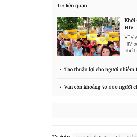
Tin liên quan
Khởi 
HIV
VTV.v
HIV b
phố t
Tạo thuận lợi cho người nhiễm
Vẫn còn khoảng 50.000 người c