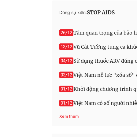
STOP AIDS
Dòng sự kiện:
Tầm quan trọng của bảo h
26/12
Vũ Cát Tường tung ca khú
13/12
Sử dụng thuốc ARV đúng c
04/12
Việt Nam nỗ lực "xóa sổ" 
03/12
Khởi động chương trình q
01/12
Việt Nam có số người nhi
01/12
Xem thêm