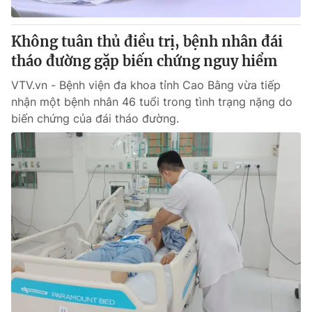
Giấy phép hoạt động báo in và báo điện tử số 483/GP-BTTTT
cấp ngày 29/12/2023
Không tuân thủ điều trị, bệnh nhân đái
Tổng Biên tập:
Vũ Thanh Thủy
tháo đường gặp biến chứng nguy hiểm
Phó Tổng Biên tập:
Nguyễn Thị Mỹ Hạnh, Phạm Quốc Thắng,
Nguyễn Trọng Ninh
VTV.vn - Bệnh viện đa khoa tỉnh Cao Bằng vừa tiếp
Tổng đài VTV:
024.38 355 931 - 024.38 355 932
nhận một bệnh nhân 46 tuổi trong tình trạng nặng do
Ðiện thoại Thời báo VTV:
024.66 897 897
biến chứng của đái tháo đường.
Email:
toasoan@vtv.vn
Liên hệ quảng cáo:
024-7300.7108