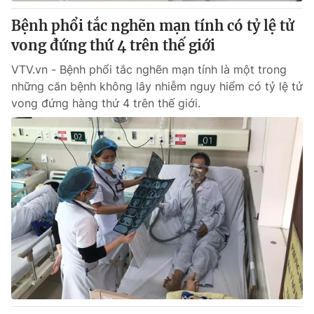
Bệnh phổi tắc nghẽn mạn tính có tỷ lệ tử
® Cấm sao chép dưới mọi hình thức nếu không có sự chấp
vong đứng thứ 4 trên thế giới
thuận bằng văn bản. Ghi rõ nguồn VTV.vn khi phát hành lại
thông tin từ website này.
VTV.vn - Bệnh phổi tắc nghẽn mạn tính là một trong
những căn bệnh không lây nhiễm nguy hiểm có tỷ lệ tử
vong đứng hàng thứ 4 trên thế giới.