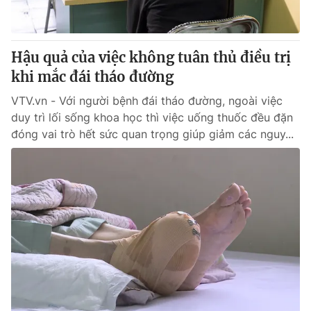
Thị trường 24h
Tấm lòng Việt
VTV4
Vươn mình bằng AI
Hậu quả của việc không tuân thủ điều trị
khi mắc đái tháo đường
VTV9
VTV8
VTV.vn - Với người bệnh đái tháo đường, ngoài việc
duy trì lối sống khoa học thì việc uống thuốc đều đặn
Liên hệ tòa soạn
English
đóng vai trò hết sức quan trọng giúp giảm các nguy...
THỜI BÁO VTV
Theo dõi báo trên
Cơ quan chủ quản:
Đài Truyền hình Việt Nam
Cơ quan báo chí:
Thời báo VTV