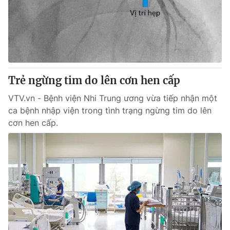
Tin tức
Kinh tế
Thế giới đó đây
Tài chính
Dữ liệu và đời sống
Câu chuyện quốc tế
Thị trường
Trẻ ngừng tim do lên cơn hen cấp
Truyền hình
Góc doanh nghiệp
VTV.vn - Bệnh viện Nhi Trung ương vừa tiếp nhận một
Phim VTV
Giải trí
ca bệnh nhập viện trong tình trạng ngừng tim do lên
Hậu trường
cơn hen cấp.
Điện ảnh
Đời sống
Nhân vật
Âm nhạc
Du lịch
Khán giả
Giáo dục
Sao
Làm đẹp
Giải sao mai
Tuyển sinh
Công nghệ
Chất lượng cuộc sống
Học trực tuyến
Hitech Công nghệ tương lai