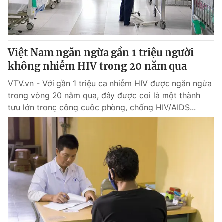
Giao lưu trực tuyến
Sản phẩm
Lịch phát sóng
Thị trường
Tư vấn
Việt Nam ngăn ngừa gần 1 triệu người
không nhiễm HIV trong 20 năm qua
Chuyên mục khác
Emagazine
VTV.vn - Với gần 1 triệu ca nhiễm HIV được ngăn ngừa
Podcast
trong vòng 20 năm qua, đây được coi là một thành
tựu lớn trong công cuộc phòng, chống HIV/AIDS...
Photo
Infographic
Video
Shorts video
VTV Money
VTV Thể thao
VTV Sức khoẻ
Bất động sản