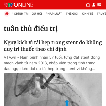
CHÍNH TRỊ
XÃ HỘI
PHÁP LUẬT
THẾ GIỚI
KINH TẾ
TRUYỀ
tuân thủ điều trị
Chuyên mục
Nguy kịch vì tái hẹp trong stent do không
Chính trị
duy trì thuốc theo chỉ định
VTV.vn - Nam bệnh nhân 57 tuổi, từng đặt stent động
Xã hội
mạch vành từ năm 2018, nhập viện trong tình trạng
đau ngực kéo dài do tái hẹp trong stent vì không...
Pháp luật
Y tế
Thế giới