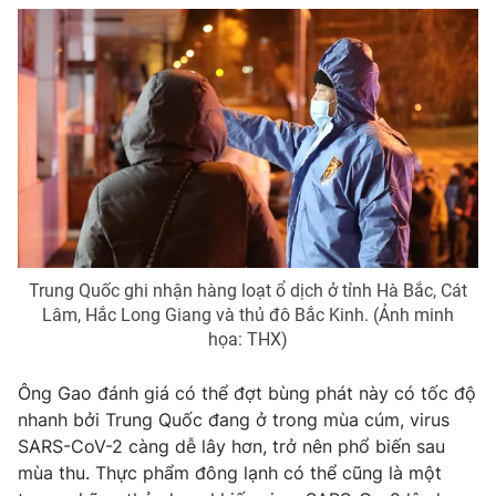
Photo
Infographic
Video
Shorts video
VTV Money
VTV Thể thao
VTV Sức khoẻ
Bất động sản
Trung Quốc ghi nhận hàng loạt ổ dịch ở tỉnh Hà Bắc, Cát
Thị trường 24h
Tấm lòng Việt
Lâm, Hắc Long Giang và thủ đô Bắc Kinh. (Ảnh minh
họa: THX)
VTV4
Vươn mình bằng AI
Ông Gao đánh giá có thể đợt bùng phát này có tốc độ
nhanh bởi Trung Quốc đang ở trong mùa cúm, virus
VTV9
VTV8
SARS-CoV-2 càng dễ lây hơn, trở nên phổ biến sau
mùa thu. Thực phẩm đông lạnh có thể cũng là một
Liên hệ tòa soạn
English