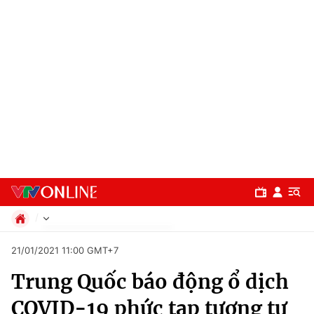
Chính trị
21/01/2021 11:00 GMT+7
Xã hội
Trung Quốc báo động ổ dịch
Pháp luật
Chuyên mục
Kinh tế
COVID-19 phức tạp tương tự
Thể thao