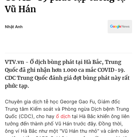
Chính trị
Vũ Hán
Truyền hình
Văn hóa - Giải trí
Xã hội
Y tế
Nhật Anh
Đời sống
Pháp luật
Công nghệ
Giáo dục
Y tế
VTV.vn - Ổ dịch bùng phát tại Hà Bắc, Trung
Quốc đã ghi nhận hơn 1.000 ca mắc COVID-19.
Thế giới
CDC Trung Quốc đánh giá đợt bùng phát này rất
Tin tức
phức tạp.
Kinh tế
Thế giới đó đây
Chuyên gia dịch tễ học George Gao Fu, Giám đốc
Tài chính
Dữ liệu và đời sống
Trung tâm Kiểm soát và Phòng ngừa Dịch bệnh Trung
Câu chuyện quốc tế
Thị trường
Quốc (CDC), cho hay
ổ dịch
tại Hà Bắc khiến ông liên
tưởng đến thành phố Vũ Hán trước đây. Đồng thời,
Truyền hình
Góc doanh nghiệp
ông ví Hà Bắc như một "Vũ Hán thu nhỏ" và cảnh báo