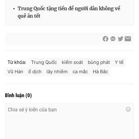
Trung Quốc tặng tiền để người dân không về
quê ăn tết
Từ khóa:
Trung Quốc
kiểm soát
bùng phát
Y tế
Vũ Hán
ổ dịch
lây nhiễm
ca mắc
Hà Bắc
Bình luận
(
0
)