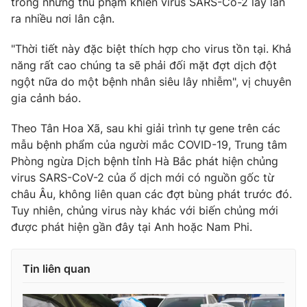
trong những thủ phạm khiến virus SARS-Co-2 lây lan
ra nhiều nơi lân cận.
"Thời tiết này đặc biệt thích hợp cho virus tồn tại. Khả
năng rất cao chúng ta sẽ phải đối mặt đợt dịch đột
THỜI BÁO VTV
ngột nữa do một bệnh nhân siêu lây nhiễm", vị chuyên
gia cảnh báo.
Theo Tân Hoa Xã, sau khi giải trình tự gene trên các
Theo dõi báo trên
mẫu bệnh phẩm của người mắc COVID-19, Trung tâm
Phòng ngừa Dịch bệnh tỉnh Hà Bắc phát hiện chủng
Cơ quan chủ quản:
Đài Truyền hình Việt Nam
virus SARS-CoV-2 của ổ dịch mới có nguồn gốc từ
Cơ quan báo chí:
Thời báo VTV
châu Âu, không liên quan các đợt bùng phát trước đó.
Tuy nhiên, chủng virus này khác với biến chủng mới
Giấy phép hoạt động báo in và báo điện tử số 483/GP-BTTTT
cấp ngày 29/12/2023
được phát hiện gần đây tại Anh hoặc Nam Phi.
Tổng Biên tập:
Vũ Thanh Thủy
Phó Tổng Biên tập:
Nguyễn Thị Mỹ Hạnh, Phạm Quốc Thắng,
Tin liên quan
Nguyễn Trọng Ninh
Tổng đài VTV:
024.38 355 931 - 024.38 355 932