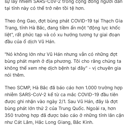
sự lây nhiễm SARS-CoV-2 trong cộng đồng người dân
Phim VTV
Giải trí
tại tỉnh này có thể trở nên tồi tệ hơn.
Hậu trường
Điện ảnh
Theo ông Gao, đợt bùng phát COVID-19 tại Thạch Gia
Đời sống
Nhân vật
Trang, tỉnh Hà Bắc, đang tiềm ẩn một "động lực khốc
Âm nhạc
liệt", rất phức tạp và có xu hướng tương tự giai đoạn
Du lịch
Khán giả
Giáo dục
Sao
đầu của ổ dịch Vũ Hán.
Làm đẹp
Giải sao mai
Tuyển sinh
"Nó không lớn như Vũ Hán nhưng vẫn có những đợt
Công nghệ
Chất lượng cuộc sống
bùng phát mạnh ở địa phương. Tôi cho rằng chúng ta
Học trực tuyến
không thể xem nhẹ dịch bệnh tại đây" - vị chuyên gia
Hitech Công nghệ tương lai
Giao lưu trực tuyến
nói thêm.
Sản phẩm
Theo SCMP, Hà Bắc đã báo cáo hơn 1.000 trường hợp
Lịch phát sóng
Thị trường
nhiễm SARS-CoV-2 kể từ ca mắc COVID-19 đầu tiên
được ghi nhận vào ngày 2/1. Sau Vũ Hán, đây là đợt
Tư vấn
bùng phát lớn thứ 2 của Trung Quốc. Ngoài ra, hơn
Chuyên mục khác
350 trường hợp đã được báo cáo ở những tỉnh lân cận
Emagazine
Podcast
như Cát Lâm, Hắc Long Giang, Bắc Kinh.