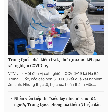
Ðiện thoại Thời báo VTV:
024.66 897 897
Email:
toasoan@vtv.vn
Liên hệ quảng cáo:
024-7300.7108
Trung Quốc phải kiểm tra lại hơn 310.000 kết quả
xét nghiệm COVID-19
VTV.vn - Một đơn vị xét nghiệm COVID-19 tại Hà Bắc,
Trung Quốc, báo cáo hơn 310.000 kết quả xét nghiệm
âm tính. Nhưng thực tế, họ chưa hoàn thành việc...
® Cấm sao chép dưới mọi hình thức nếu không có sự chấp
thuận bằng văn bản. Ghi rõ nguồn VTV.vn khi phát hành lại
thông tin từ website này.
Nhân viên tiếp thị "siêu lây nhiễm" cho 102
người, Trung Quốc phong tỏa thêm 3 triệu dân