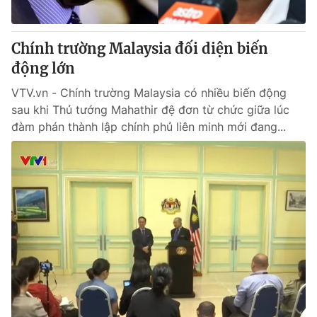
® Cấm sao chép dưới mọi hình thức nếu không có sự chấp
Chính trường Malaysia đối diện biến
thuận bằng văn bản. Ghi rõ nguồn VTV.vn khi phát hành lại
động lớn
thông tin từ website này.
VTV.vn - Chính trường Malaysia có nhiều biến động
sau khi Thủ tướng Mahathir đệ đơn từ chức giữa lúc
đàm phán thành lập chính phủ liên minh mới đang...