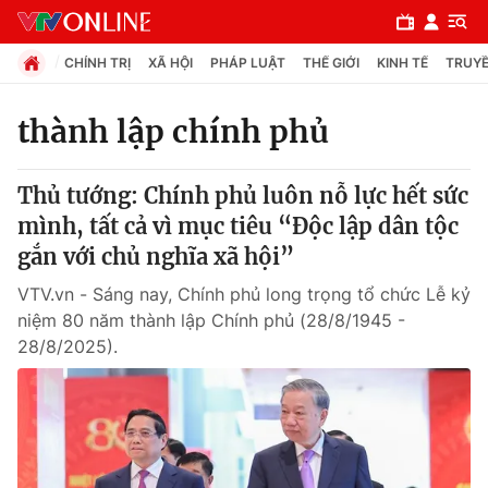
CHÍNH TRỊ
XÃ HỘI
PHÁP LUẬT
THẾ GIỚI
KINH TẾ
TRUYỀ
thành lập chính phủ
Chuyên mục
Thủ tướng: Chính phủ luôn nỗ lực hết sức
Chính trị
mình, tất cả vì mục tiêu “Độc lập dân tộc
gắn với chủ nghĩa xã hội”
Xã hội
VTV.vn - Sáng nay, Chính phủ long trọng tổ chức Lễ kỷ
niệm 80 năm thành lập Chính phủ (28/8/1945 -
Pháp luật
28/8/2025).
Y tế
Thế giới