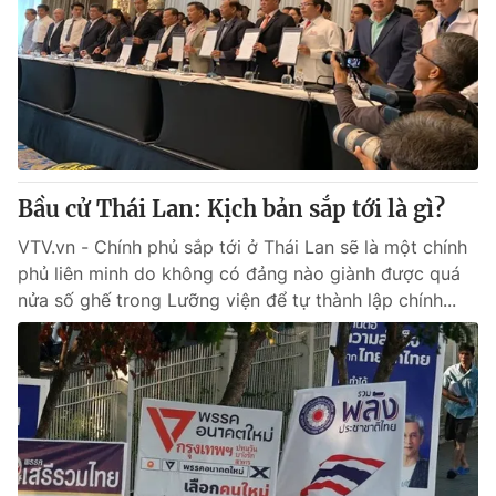
Bầu cử Thái Lan: Kịch bản sắp tới là gì?
VTV.vn - Chính phủ sắp tới ở Thái Lan sẽ là một chính
phủ liên minh do không có đảng nào giành được quá
nửa số ghế trong Lưỡng viện để tự thành lập chính...