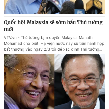
Giấy phép hoạt động báo in và báo điện tử số 483/GP-BTTTT
cấp ngày 29/12/2023
Tổng Biên tập:
Vũ Thanh Thủy
Quốc hội Malaysia sẽ sớm bầu Thủ tướng
Phó Tổng Biên tập:
Nguyễn Thị Mỹ Hạnh, Phạm Quốc Thắng,
Nguyễn Trọng Ninh
mới
Tổng đài VTV:
024.38 355 931 - 024.38 355 932
VTV.vn - Thủ tướng tạm quyền Malaysia Mahathir
Ðiện thoại Thời báo VTV:
024.66 897 897
Mohamad cho biết, Hạ viện nước này sẽ tiến hành họp
Email:
toasoan@vtv.vn
bất thường vào ngày 2/3 tới để xác định Thủ tướng...
Liên hệ quảng cáo:
024-7300.7108