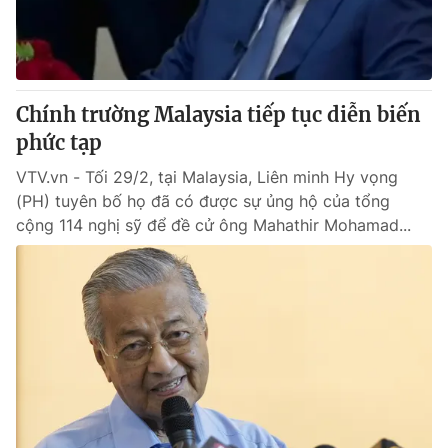
Thị trường 24h
Tấm lòng Việt
VTV4
Vươn mình bằng AI
Chính trường Malaysia tiếp tục diễn biến
VTV9
VTV8
phức tạp
VTV.vn - Tối 29/2, tại Malaysia, Liên minh Hy vọng
Liên hệ tòa soạn
English
(PH) tuyên bố họ đã có được sự ủng hộ của tổng
cộng 114 nghị sỹ để đề cử ông Mahathir Mohamad...
THỜI BÁO VTV
Theo dõi báo trên
Cơ quan chủ quản:
Đài Truyền hình Việt Nam
Cơ quan báo chí:
Thời báo VTV