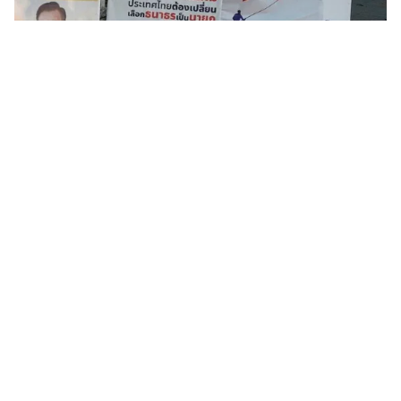
Tin mới
Video
Live
Emagazine
Trang chủ
Thái Lan: Các đảng tìm liên minh để
thành lập chính phủ
VTV.vn - Đảng Quyền lực nhà nước nhân dân và đảng
Vì nước Thái đã tổ chức họp báo cho biết, cả hai đảng
này đều sẵn sàng hợp tác với các đảng khác để...