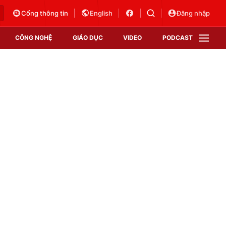
Cổng thông tin
English
Đăng nhập
CÔNG NGHỆ
GIÁO DỤC
VIDEO
PODCAST
VTV Money
VTV Thể thao
VTV Sức khoẻ
Bất động sản
Thị trường 24h
Tấm lòng Việt
Vươn mình bằng AI
VTV4
VTV8
VTV9
Lịch phát sóng
Giao lưu trực tuyến
Sự kiện