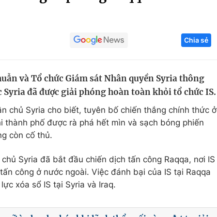
Góc ảnh
Chia sẻ
Giáo dục
Công nghệ
Tuyển sinh
Hitech Công ng
huẫn và Tổ chức Giám sát Nhân quyền Syria thông
Học trực tuyến
Sản phẩm
 Syria đã được giải phóng hoàn toàn khỏi tổ chức IS.
g
Thị trường
n chủ Syria cho biết, tuyên bố chiến thắng chính thức ở
Tư vấn
i thành phố được rà phá hết mìn và sạch bóng phiến
ng còn cố thủ.
 chủ Syria đã bắt đầu chiến dịch tấn công Raqqa, nơi IS
tấn công ở nước ngoài. Việc đánh bại của IS tại Raqqa
ực xóa sổ IS tại Syria và Iraq.