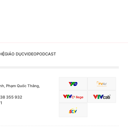
HỆ
GIÁO DỤC
VIDEO
PODCAST
nh, Phạm Quốc Thắng,
.38 355 932
71