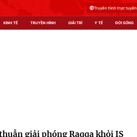
Truyền hình trực tuyến
KINH TẾ
TRUYỀN HÌNH
GIẢI TRÍ
Y TẾ
ĐỜI SỐNG
Pháp luật
Y tế
Truyền hình
Multimedia
Phim VTV
Video
Hậu trường
Shorts video
Nhân vật
Podcast
Khán giả
EMagazine
Giải sao mai
Photo
thuẫn giải phóng Raqqa khỏi IS
Infographic