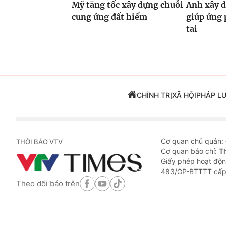
Mỹ tăng tốc xây dựng chuỗi
Anh xây d
cung ứng đất hiếm
giúp ứng 
tai
CHÍNH TRỊ
XÃ HỘI
PHÁP L
Cơ quan chủ quản:
THỜI BÁO VTV
Cơ quan báo chí:
T
Giấy phép hoạt độn
483/GP-BTTTT cấp
Theo dõi báo trên