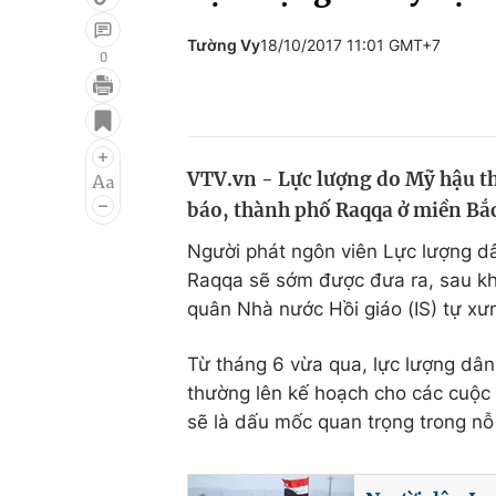
Tường Vy
18/10/2017 11:01 GMT+7
0
Giải trí
Đời sống
Điện ảnh
Du lịch
VTV.vn - Lực lượng do Mỹ hậu t
Âm nhạc
Làm đẹp
báo, thành phố Raqqa ở miền Bắc
Sao
Chất lượng cuộc sốn
Người phát ngôn viên Lực lượng dâ
Raqqa sẽ sớm được đưa ra, sau kh
quân Nhà nước Hồi giáo (IS) tự xư
Từ tháng 6 vừa qua, lực lượng dân
thường lên kế hoạch cho các cuộc 
sẽ là dấu mốc quan trọng trong nỗ l