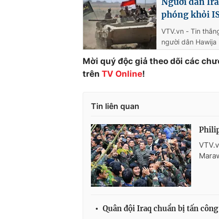
Người dân Ira
phóng khỏi I
VTV.vn - Tin thắn
người dân Hawija 
Mời quý độc giả theo dõi các chư
trên
TV Online
!
Tin liên quan
Phili
VTV.v
Maraw
Quân đội Iraq chuẩn bị tấn công