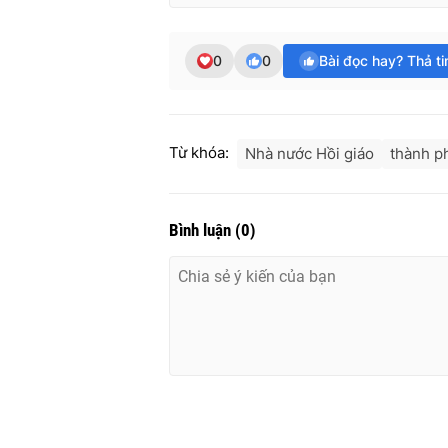
0
0
Bài đọc hay? Thả t
Từ khóa:
Nhà nước Hồi giáo
thành p
Bình luận
(
0
)