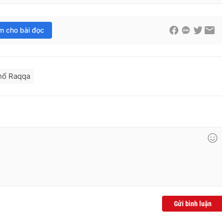
im cho bài đọc
hố Raqqa
Gửi bình luận