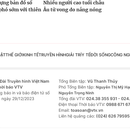
ựng bản đồ số
Nhiều người cao tuổi châu
phó sớm với thiên
Âu tử vong do nắng nóng
UẬT
THẾ GIỚI
KINH TẾ
TRUYỀN HÌNH
GIẢI TRÍ
Y TẾ
ĐỜI SỐNG
CÔNG NG
Đài Truyền hình Việt Nam
Tổng Biên tập:
Vũ Thanh Thủy
hời báo VTV
Phó Tổng Biên tập:
Nguyễn Thị Mỹ Hạ
g báo in và báo điện tử số
Nguyễn Trọng Ninh
 ngày 29/12/2023
Tổng đài VTV:
024.38 355 931 - 024
Ðiện thoại Thời báo VTV:
0988 671 6
Email:
toasoan@vtv.vn
Liên hệ quảng cáo:
(024) 626 79595