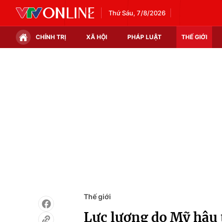
Thứ Sáu, 7/8/2026
CHÍNH TRỊ
XÃ HỘI
PHÁP LUẬT
THẾ GIỚI
Chính trị
Xã hội
Thế giới
Kinh tế
Tin tức
Tài chính
Thế giới đó đây
Thị trường
Câu chuyện quốc tế
Góc doanh nghiệp
Dữ liệu và đời sống
Thế giới
Lực lượng do Mỹ hậu 