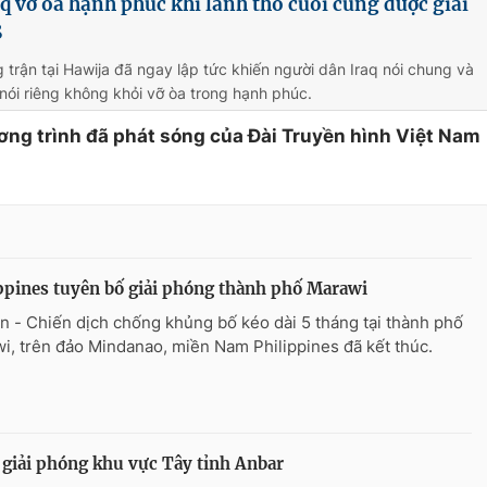
q vỡ òa hạnh phúc khi lãnh thổ cuối cùng được giải
S
g trận tại Hawija đã ngay lập tức khiến người dân Iraq nói chung và
nói riêng không khỏi vỡ òa trong hạnh phúc.
ơng trình đã phát sóng của Đài Truyền hình Việt Nam
ppines tuyên bố giải phóng thành phố Marawi
n - Chiến dịch chống khủng bố kéo dài 5 tháng tại thành phố
i, trên đảo Mindanao, miền Nam Philippines đã kết thúc.
 giải phóng khu vực Tây tỉnh Anbar