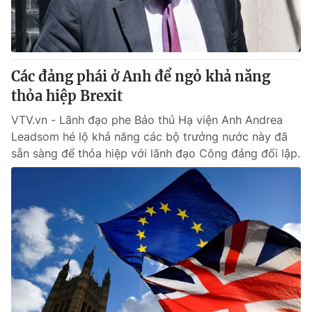
Giao lưu trực tuyến
Sản phẩm
Lịch phát sóng
Thị trường
Tư vấn
Các đảng phái ở Anh để ngỏ khả năng
Chuyên mục khác
thỏa hiệp Brexit
Emagazine
Podcast
VTV.vn - Lãnh đạo phe Bảo thủ Hạ viện Anh Andrea
Leadsom hé lộ khả năng các bộ trưởng nước này đã
sẵn sàng để thỏa hiệp với lãnh đạo Công đảng đối lập.
Photo
Infographic
Video
Shorts video
VTV Money
VTV Thể thao
VTV Sức khoẻ
Bất động sản