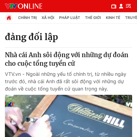
CHÍNH TRỊ
XÃ HỘI
PHÁP LUẬT
THẾ GIỚI
KINH TẾ
TRUYỀ
đảng đối lập
Chuyên mục
Nhà cái Anh sôi động với những dự đoán
Chính trị
cho cuộc tổng tuyển cử
VTV.vn - Ngoài những yếu tố chính trị, từ nhiều ngày
Xã hội
trước đó, nhà cái Anh đã rất sôi động với những dự
đoán về cuộc tổng tuyển cử quan trọng này.
Pháp luật
Y tế
Thế giới