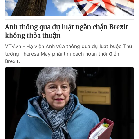
Thị trường 24h
Tấm lòng Việt
VTV4
Vươn mình bằng AI
Anh thông qua dự luật ngăn chặn Brexit
không thỏa thuận
VTV9
VTV8
VTV.vn - Hạ viện Anh vừa thông qua dự luật buộc Thủ
tướng Theresa May phải tìm cách hoãn thời điểm
Liên hệ tòa soạn
English
Brexit.
THỜI BÁO VTV
Theo dõi báo trên
Cơ quan chủ quản:
Đài Truyền hình Việt Nam
Cơ quan báo chí:
Thời báo VTV