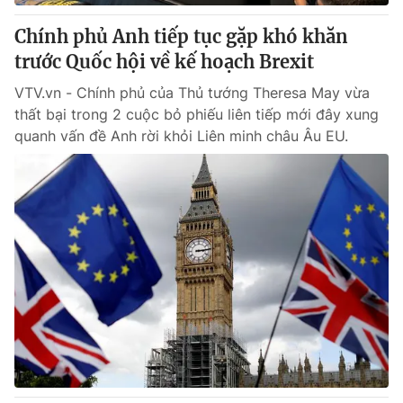
Chính phủ Anh tiếp tục gặp khó khăn
® Cấm sao chép dưới mọi hình thức nếu không có sự chấp
trước Quốc hội về kế hoạch Brexit
thuận bằng văn bản. Ghi rõ nguồn VTV.vn khi phát hành lại
thông tin từ website này.
VTV.vn - Chính phủ của Thủ tướng Theresa May vừa
thất bại trong 2 cuộc bỏ phiếu liên tiếp mới đây xung
quanh vấn đề Anh rời khỏi Liên minh châu Âu EU.