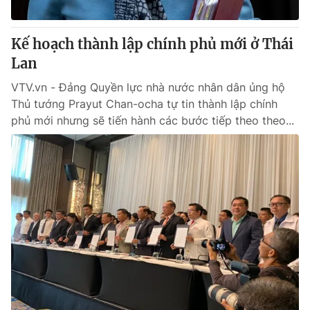
Giấy phép hoạt động báo in và báo điện tử số 483/GP-BTTTT
cấp ngày 29/12/2023
Kế hoạch thành lập chính phủ mới ở Thái
Tổng Biên tập:
Vũ Thanh Thủy
Lan
Phó Tổng Biên tập:
Nguyễn Thị Mỹ Hạnh, Phạm Quốc Thắng,
Nguyễn Trọng Ninh
VTV.vn - Đảng Quyền lực nhà nước nhân dân ủng hộ
Tổng đài VTV:
024.38 355 931 - 024.38 355 932
Thủ tướng Prayut Chan-ocha tự tin thành lập chính
Ðiện thoại Thời báo VTV:
024.66 897 897
phủ mới nhưng sẽ tiến hành các bước tiếp theo theo...
Email:
toasoan@vtv.vn
Liên hệ quảng cáo:
024-7300.7108