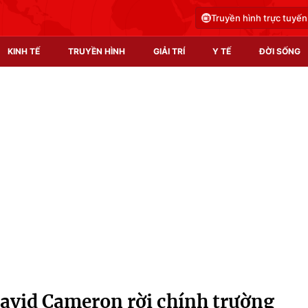
Truyền hình trực tuyến
KINH TẾ
TRUYỀN HÌNH
GIẢI TRÍ
Y TẾ
ĐỜI SỐNG
Pháp luật
Y tế
Truyền hình
Multimedia
Phim VTV
Video
Hậu trường
Shorts video
Nhân vật
Podcast
Khán giả
EMagazine
Giải sao mai
Photo
avid Cameron rời chính trường
Infographic