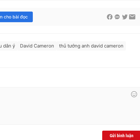
im cho bài đọc
u dân ý
David Cameron
thủ tướng anh david cameron
Gửi bình luận