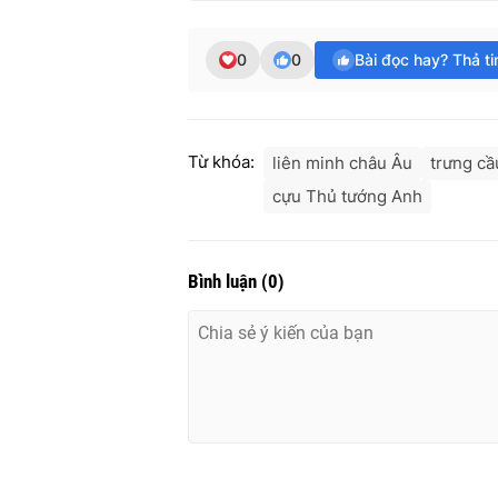
0
0
Bài đọc hay? Thả t
Từ khóa:
liên minh châu Âu
trưng cầ
cựu Thủ tướng Anh
Bình luận
(
0
)