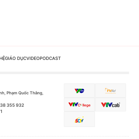
HỆ
GIÁO DỤC
VIDEO
PODCAST
nh, Phạm Quốc Thắng,
.38 355 932
71