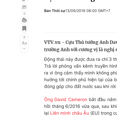
Ban Thời sự
13/09/2016 06:00 GMT+7
0
Giải trí
Đời sống
Điện ảnh
Du lịch
VTV.vn - Cựu Thủ tướng Anh Dav
Âm nhạc
Làm đẹp
trường Anh với cương vị là nghị 
Sao
Chất lượng cuộc sốn
Động thái này được đưa ra chỉ 3 
Trả lời phỏng vấn kênh truyền hì
ra vì ông cảm thấy mình không phù
hưởng tới chính phủ hiện tại của
đóng góp cho đất nước sau khi rời 
Ông David Cameron
bắt đầu nắm 
hồi tháng 6/2016 vừa qua, sau khi
lại
Liên minh châu Âu
(EU) trong c