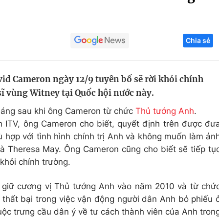
Góc ảnh
Chia sẻ
Giáo dục
Công nghệ
Tuyển sinh
Hitech Công ng
id Cameron ngày 12/9 tuyên bố sẽ rời khỏi chính
Học trực tuyến
Sản phẩm
sĩ vùng Witney tại Quốc hội nước này.
g
Thị trường
tháng sau khi ông Cameron từ chức
Thủ tướng Anh
.
Tư vấn
nh ITV, ông Cameron cho biết, quyết định trên được đư
 hợp với tình hình chính trị Anh và không muốn làm ản
 bà Theresa May. Ông Cameron cũng cho biết sẽ tiếp tụ
khỏi chính trường.
giữ cương vị Thủ tướng Anh vào năm 2010 và từ chứ
 thất bại trong việc vận động người dân Anh bỏ phiếu 
uộc trưng cầu dân ý về tư cách thành viên của Anh tron