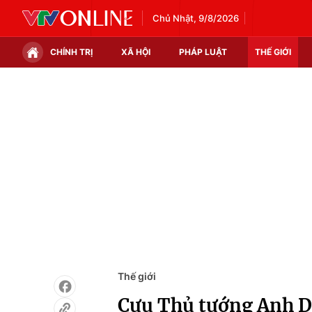
Chủ Nhật, 9/8/2026
CHÍNH TRỊ
XÃ HỘI
PHÁP LUẬT
THẾ GIỚI
Chính trị
Xã hội
Thế giới
Kinh tế
Tin tức
Tài chính
Thế giới đó đây
Thị trường
Câu chuyện quốc tế
Góc doanh nghiệp
Dữ liệu và đời sống
Thế giới
Cựu Thủ tướng Anh D