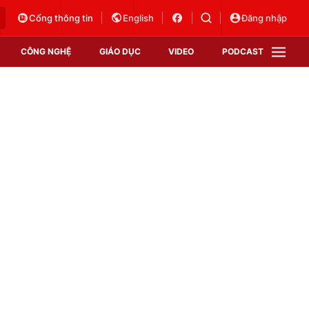
Cổng thông tin
English
Đăng nhập
CÔNG NGHỆ
GIÁO DỤC
VIDEO
PODCAST
VTV Money
VTV Thể thao
VTV Sức khoẻ
Bất động sản
Thị trường 24h
Tấm lòng Việt
Vươn mình bằng AI
VTV4
VTV8
VTV9
Lịch phát sóng
Giao lưu trực tuyến
Sự kiện