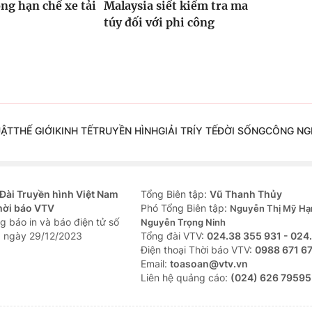
ỏng hạn chế xe tải
Malaysia siết kiểm tra ma
túy đối với phi công
UẬT
THẾ GIỚI
KINH TẾ
TRUYỀN HÌNH
GIẢI TRÍ
Y TẾ
ĐỜI SỐNG
CÔNG NG
Đài Truyền hình Việt Nam
Tổng Biên tập:
Vũ Thanh Thủy
hời báo VTV
Phó Tổng Biên tập:
Nguyễn Thị Mỹ Hạ
g báo in và báo điện tử số
Nguyễn Trọng Ninh
 ngày 29/12/2023
Tổng đài VTV:
024.38 355 931 - 024
Ðiện thoại Thời báo VTV:
0988 671 6
Email:
toasoan@vtv.vn
Liên hệ quảng cáo:
(024) 626 79595