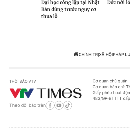
Đại học công lập tại Nhật
Đức nới l
Bản đứng trước nguy cơ
thua lỗ
CHÍNH TRỊ
XÃ HỘI
PHÁP L
Cơ quan chủ quản:
THỜI BÁO VTV
Cơ quan báo chí:
T
Giấy phép hoạt độn
483/GP-BTTTT cấp
Theo dõi báo trên