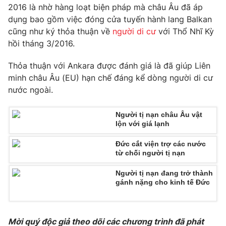
Phim VTV
2016 là nhờ hàng loạt biện pháp mà châu Âu đã áp
Giải trí
dụng bao gồm việc đóng cửa tuyến hành lang Balkan
Hậu trường
cũng như ký thỏa thuận về
người di cư
với Thổ Nhĩ Kỳ
Điện ảnh
Đời sống
Nhân vật
hồi tháng 3/2016.
Âm nhạc
Du lịch
Khán giả
Thỏa thuận với Ankara được đánh giá là đã giúp Liên
Giáo dục
Sao
minh châu Âu (EU) hạn chế đáng kể dòng người di cư
Làm đẹp
Giải sao mai
nước ngoài.
Tuyển sinh
Công nghệ
Chất lượng cuộc sống
Học trực tuyến
Người tị nạn châu Âu vật
Hitech Công nghệ tương lai
lộn với giá lạnh
Giao lưu trực tuyến
Sản phẩm
Đức cắt viện trợ các nước
từ chối người tị nạn
Lịch phát sóng
Thị trường
Người tị nạn đang trở thành
Tư vấn
gánh nặng cho kinh tế Đức
Chuyên mục khác
Emagazine
Podcast
Mời quý độc giả theo dõi các chương trình đã phát