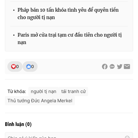
Pháp bán 10 tấn khóa tình yêu để quyên tiền
cho người tị nạn
THỜI BÁO VTV
Paris mở cửa trại tạm cư đầu tiên cho người tị
nạn
Theo dõi báo trên
0
0
Cơ quan chủ quản:
Đài Truyền hình Việt Nam
Cơ quan báo chí:
Thời báo VTV
Từ khóa:
người tị nạn
tái tranh cử
Giấy phép hoạt động báo in và báo điện tử số 483/GP-BTTTT
Thủ tướng Đức Angela Merkel
cấp ngày 29/12/2023
Tổng Biên tập:
Vũ Thanh Thủy
Phó Tổng Biên tập:
Nguyễn Thị Mỹ Hạnh, Phạm Quốc Thắng,
Bình luận
(
0
)
Nguyễn Trọng Ninh
Tổng đài VTV:
024.38 355 931 - 024.38 355 932