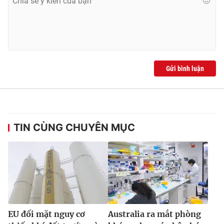
Ðiện thoại Thời báo VTV:
024.66 897 897
Email:
toasoan@vtv.vn
Liên hệ quảng cáo:
024-7300.7108
Gửi bình luận
TIN CÙNG CHUYÊN MỤC
® Cấm sao chép dưới mọi hình thức nếu không có sự chấp
thuận bằng văn bản. Ghi rõ nguồn VTV.vn khi phát hành lại
thông tin từ website này.
EU đối mặt nguy cơ
Australia ra mắt phòng