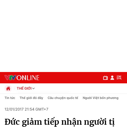
THẾ GIỚI
Chính trị
Tin tức
Thế giới đó đây
Câu chuyện quốc tế
Người Việt bốn phương
Xã hội
12/01/2017 21:54 GMT+7
Pháp luật
Chuyên mục
Kinh tế
Đức giảm tiếp nhận người tị
Thể thao