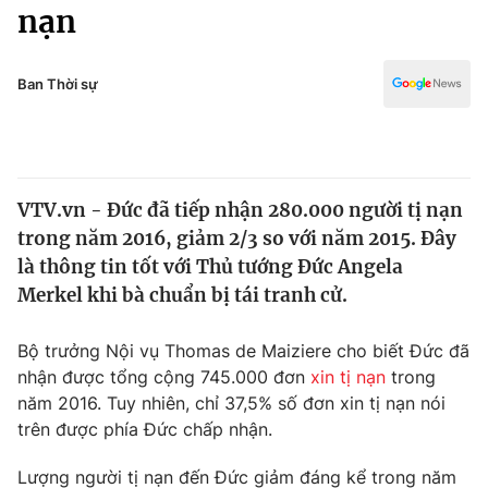
Chính trị
nạn
Truyền hình
Văn hóa - Giải trí
Xã hội
Y tế
Ban Thời sự
Đời sống
Pháp luật
Công nghệ
Giáo dục
Y tế
VTV.vn - Đức đã tiếp nhận 280.000 người tị nạn
trong năm 2016, giảm 2/3 so với năm 2015. Đây
Thế giới
là thông tin tốt với Thủ tướng Đức Angela
Merkel khi bà chuẩn bị tái tranh cử.
Tin tức
Kinh tế
Thế giới đó đây
Bộ trưởng Nội vụ Thomas de Maiziere cho biết Đức đã
Tài chính
nhận được tổng cộng 745.000 đơn
xin tị nạn
trong
Dữ liệu và đời sống
Câu chuyện quốc tế
năm 2016. Tuy nhiên, chỉ 37,5% số đơn xin tị nạn nói
Thị trường
trên được phía Đức chấp nhận.
Truyền hình
Góc doanh nghiệp
Lượng người tị nạn đến Đức giảm đáng kể trong năm