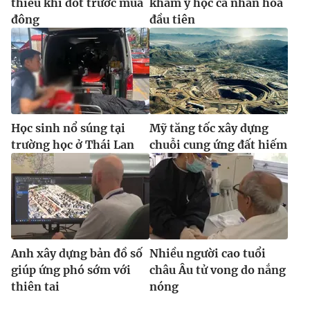
thiếu khí đốt trước mùa
khám y học cá nhân hóa
đông
đầu tiên
Học sinh nổ súng tại
Mỹ tăng tốc xây dựng
trường học ở Thái Lan
chuỗi cung ứng đất hiếm
Anh xây dựng bản đồ số
Nhiều người cao tuổi
giúp ứng phó sớm với
châu Âu tử vong do nắng
thiên tai
nóng