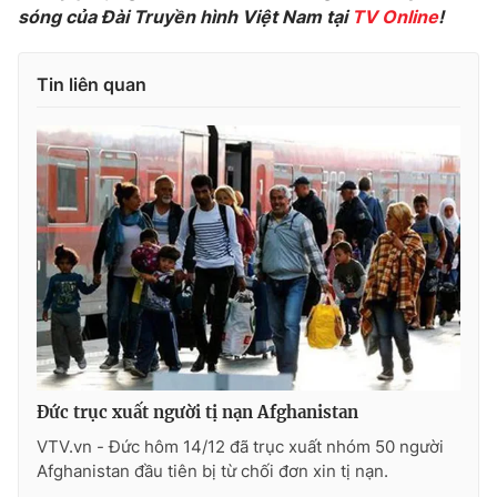
sóng của Đài Truyền hình Việt Nam tại
TV Online
!
Photo
Infographic
Tin liên quan
Video
Shorts video
VTV Money
VTV Thể thao
VTV Sức khoẻ
Bất động sản
Thị trường 24h
Tấm lòng Việt
VTV4
Vươn mình bằng AI
Đức trục xuất người tị nạn Afghanistan
VTV9
VTV8
VTV.vn - Đức hôm 14/12 đã trục xuất nhóm 50 người
Afghanistan đầu tiên bị từ chối đơn xin tị nạn.
Liên hệ tòa soạn
English