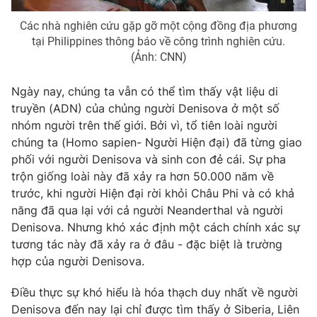
Email:
toasoan@vtv.vn
Liên hệ quảng cáo:
024-7300.7108
Các nhà nghiên cứu gặp gỡ một cộng đồng địa phương
tại Philippines thông báo về công trình nghiên cứu.
(Ảnh: CNN)
Ngày nay, chúng ta vẫn có thể tìm thấy vật liệu di
truyền (ADN) của chủng người Denisova ở một số
nhóm người trên thế giới. Bởi vì, tổ tiên loài người
chúng ta (Homo sapien- Người Hiện đại) đã từng giao
phối với người Denisova và sinh con đẻ cái. Sự pha
trộn giống loài này đã xảy ra hơn 50.000 năm về
trước, khi người Hiện đại rời khỏi Châu Phi và có khả
năng đã qua lại với cả người Neanderthal và người
® Cấm sao chép dưới mọi hình thức nếu không có sự chấp
Denisova. Nhưng khó xác định một cách chính xác sự
thuận bằng văn bản. Ghi rõ nguồn VTV.vn khi phát hành lại
tương tác này đã xảy ra ở đâu - đặc biệt là trường
thông tin từ website này.
hợp của người Denisova.
Điều thực sự khó hiểu là hóa thạch duy nhất về người
Denisova đến nay lại chỉ được tìm thấy ở Siberia, Liên