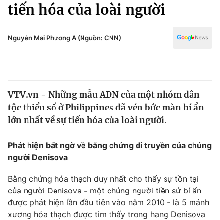
Chính trị
tiến hóa của loài người
Truyền hình
Văn hóa - Giải trí
Xã hội
Y tế
Nguyễn Mai Phương A (Nguồn: CNN)
Đời sống
Pháp luật
Công nghệ
Giáo dục
Y tế
VTV.vn - Những mẫu ADN của một nhóm dân
tộc thiểu số ở Philippines đã vén bức màn bí ẩn
Thế giới
lớn nhất về sự tiến hóa của loài người.
Tin tức
Kinh tế
Phát hiện bất ngờ về bằng chứng di truyền của chủng
Thế giới đó đây
người Denisova
Tài chính
Dữ liệu và đời sống
Câu chuyện quốc tế
Bằng chứng hóa thạch duy nhất cho thấy sự tồn tại
Thị trường
của người Denisova - một chủng người tiền sử bí ẩn
Truyền hình
được phát hiện lần đầu tiên vào năm 2010 - là 5 mảnh
Góc doanh nghiệp
xương hóa thạch được tìm thấy trong hang Denisova