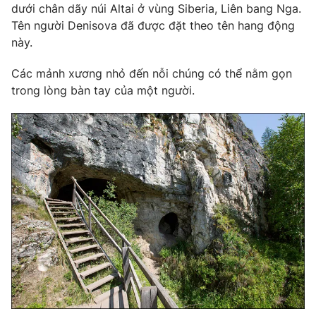
Phim VTV
dưới chân dãy núi Altai ở vùng Siberia, Liên bang Nga.
Giải trí
Tên người Denisova đã được đặt theo tên hang động
Hậu trường
này.
Điện ảnh
Đời sống
Nhân vật
Âm nhạc
Các mảnh xương nhỏ đến nỗi chúng có thể nằm gọn
Du lịch
Khán giả
trong lòng bàn tay của một người.
Giáo dục
Sao
Làm đẹp
Giải sao mai
Tuyển sinh
Công nghệ
Chất lượng cuộc sống
Học trực tuyến
Hitech Công nghệ tương lai
Giao lưu trực tuyến
Sản phẩm
Lịch phát sóng
Thị trường
Tư vấn
Chuyên mục khác
Emagazine
Podcast