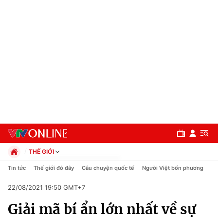
THẾ GIỚI
Chính trị
Tin tức
Thế giới đó đây
Câu chuyện quốc tế
Người Việt bốn phương
Xã hội
22/08/2021 19:50 GMT+7
Pháp luật
Chuyên mục
Kinh tế
Giải mã bí ẩn lớn nhất về sự
Thể thao