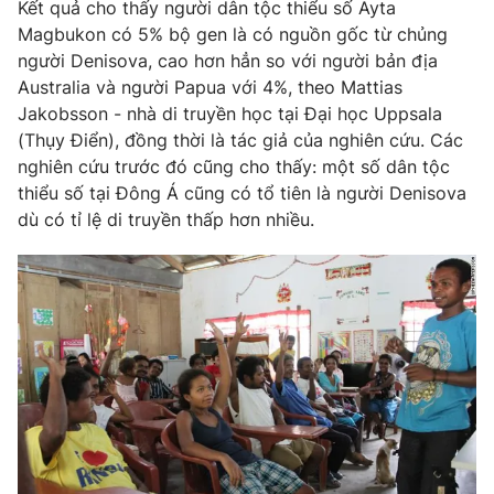
Kết quả cho thấy người dân tộc thiểu số Ayta
Magbukon có 5% bộ gen là có nguồn gốc từ chủng
người Denisova, cao hơn hẳn so với người bản địa
Australia và người Papua với 4%, theo Mattias
THỜI BÁO VTV
Jakobsson - nhà di truyền học tại Đại học Uppsala
(Thụy Điển), đồng thời là tác giả của nghiên cứu. Các
nghiên cứu trước đó cũng cho thấy: một số dân tộc
Theo dõi báo trên
thiểu số tại Đông Á cũng có tổ tiên là người Denisova
dù có tỉ lệ di truyền thấp hơn nhiều.
Cơ quan chủ quản:
Đài Truyền hình Việt Nam
Cơ quan báo chí:
Thời báo VTV
Giấy phép hoạt động báo in và báo điện tử số 483/GP-BTTTT
cấp ngày 29/12/2023
Tổng Biên tập:
Vũ Thanh Thủy
Phó Tổng Biên tập:
Nguyễn Thị Mỹ Hạnh, Phạm Quốc Thắng,
Nguyễn Trọng Ninh
Tổng đài VTV:
024.38 355 931 - 024.38 355 932
Ðiện thoại Thời báo VTV:
024.66 897 897