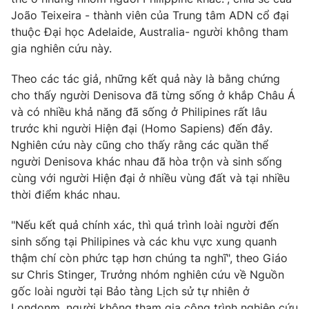
João Teixeira - thành viên của Trung tâm ADN cổ đại
thuộc Đại học Adelaide, Australia- người không tham
gia nghiên cứu này.
Theo các tác giả, những kết quả này là bằng chứng
cho thấy người Denisova đã từng sống ở khắp Châu Á
và có nhiều khả năng đã sống ở Philipines rất lâu
trước khi người Hiện đại (Homo Sapiens) đến đây.
Nghiên cứu này cũng cho thấy rằng các quần thể
người Denisova khác nhau đã hòa trộn và sinh sống
cùng với người Hiện đại ở nhiều vùng đất và tại nhiều
thời điểm khác nhau.
"Nếu kết quả chính xác, thì quá trình loài người đến
sinh sống tại Philipines và các khu vực xung quanh
thậm chí còn phức tạp hơn chúng ta nghĩ", theo Giáo
sư Chris Stinger, Trưởng nhóm nghiên cứu về Nguồn
gốc loài người tại Bảo tàng Lịch sử tự nhiên ở
Londonm, người không tham gia công trình nghiên cứu