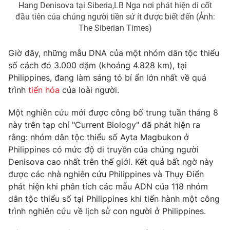
Hang Denisova tại Siberia,LB Nga nơi phát hiện di cốt
Photo
Infographic
đầu tiên của chủng người tiền sử ít được biết đến (Ảnh:
The Siberian Times)
Video
Shorts video
Giờ đây, những mẫu DNA của một nhóm dân tộc thiểu
số cách đó 3.000 dặm (khoảng 4.828 km), tại
VTV Money
VTV Thể thao
Philippines, đang làm sáng tỏ bí ẩn lớn nhất về quá
trình
tiến hóa
của loài người.
VTV Sức khoẻ
Bất động sản
Một nghiên cứu mới được công bố trung tuần tháng 8
này trên tạp chí "Current Biology" đã phát hiện ra
Thị trường 24h
Tấm lòng Việt
rằng: nhóm dân tộc thiểu số Ayta Magbukon ở
Philippines có mức độ di truyền của chủng người
Denisova cao nhất trên thế giới. Kết quả bất ngờ này
VTV4
Vươn mình bằng AI
được các nhà nghiên cứu Philippines và Thụy Điển
phát hiện khi phân tích các mẫu ADN của 118 nhóm
VTV9
VTV8
dân tộc thiểu số tại Philippines khi tiến hành một công
trình nghiên cứu về lịch sử con người ở Philippines.
Liên hệ tòa soạn
English