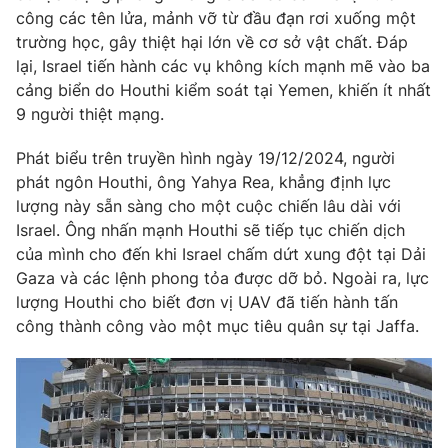
Phim VTV
công các tên lửa, mảnh vỡ từ đầu đạn rơi xuống một
Giải trí
trường học, gây thiệt hại lớn về cơ sở vật chất. Đáp
Hậu trường
Điện ảnh
lại, Israel tiến hành các vụ không kích mạnh mẽ vào ba
Đời sống
Nhân vật
cảng biển do Houthi kiểm soát tại Yemen, khiến ít nhất
Âm nhạc
9 người thiệt mạng.
Du lịch
Khán giả
Giáo dục
Sao
Phát biểu trên truyền hình ngày 19/12/2024, người
Làm đẹp
Giải sao mai
Tuyển sinh
phát ngôn Houthi, ông Yahya Rea, khẳng định lực
Công nghệ
Chất lượng cuộc sống
lượng này sẵn sàng cho một cuộc chiến lâu dài với
Học trực tuyến
Israel. Ông nhấn mạnh Houthi sẽ tiếp tục chiến dịch
Hitech Công nghệ tương lai
Giao lưu trực tuyến
của mình cho đến khi Israel chấm dứt xung đột tại Dải
Sản phẩm
Gaza và các lệnh phong tỏa được dỡ bỏ. Ngoài ra, lực
lượng Houthi cho biết đơn vị UAV đã tiến hành tấn
Lịch phát sóng
Thị trường
công thành công vào một mục tiêu quân sự tại Jaffa.
Tư vấn
Chuyên mục khác
Emagazine
Podcast