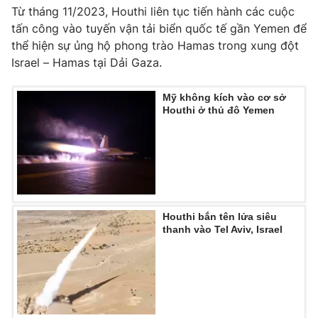
Từ tháng 11/2023, Houthi liên tục tiến hành các cuộc
tấn công vào tuyến vận tải biển quốc tế gần Yemen để
thể hiện sự ủng hộ phong trào Hamas trong xung đột
Israel – Hamas tại Dải Gaza.
THỜI BÁO VTV
Mỹ không kích vào cơ sở
Houthi ở thủ đô Yemen
Theo dõi báo trên
Cơ quan chủ quản:
Đài Truyền hình Việt Nam
Cơ quan báo chí:
Thời báo VTV
Houthi bắn tên lửa siêu
Giấy phép hoạt động báo in và báo điện tử số 483/GP-BTTTT
thanh vào Tel Aviv, Israel
cấp ngày 29/12/2023
Tổng Biên tập:
Vũ Thanh Thủy
Phó Tổng Biên tập:
Nguyễn Thị Mỹ Hạnh, Phạm Quốc Thắng,
Nguyễn Trọng Ninh
Tổng đài VTV:
024.38 355 931 - 024.38 355 932