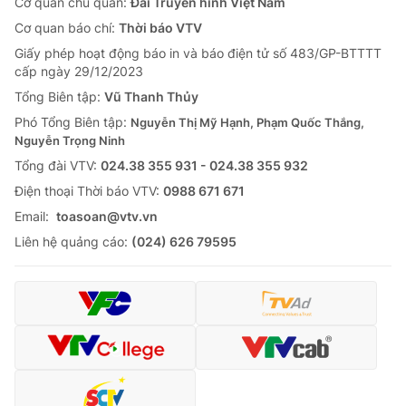
Cơ quan chủ quản:
Đài Truyền hình Việt Nam
Cơ quan báo chí:
Thời báo VTV
Giấy phép hoạt động báo in và báo điện tử số 483/GP-BTTTT
cấp ngày 29/12/2023
Tổng Biên tập:
Vũ Thanh Thủy
Phó Tổng Biên tập:
Nguyễn Thị Mỹ Hạnh, Phạm Quốc Thắng,
Nguyễn Trọng Ninh
Tổng đài VTV:
024.38 355 931 - 024.38 355 932
Ðiện thoại Thời báo VTV:
0988 671 671
Email:
toasoan@vtv.vn
Liên hệ quảng cáo:
(024) 626 79595