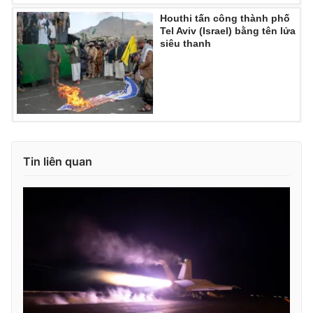
Ðiện thoại Thời báo VTV:
024.66 897 897
Houthi tấn công thành phố
Email:
toasoan@vtv.vn
Tel Aviv (Israel) bằng tên lửa
siêu thanh
Liên hệ quảng cáo:
024-7300.7108
Tin liên quan
® Cấm sao chép dưới mọi hình thức nếu không có sự chấp
thuận bằng văn bản. Ghi rõ nguồn VTV.vn khi phát hành lại
thông tin từ website này.