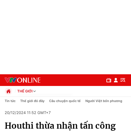
THẾ GIỚI
Chính trị
Tin tức
Thế giới đó đây
Câu chuyện quốc tế
Người Việt bốn phương
Xã hội
20/12/2024 11:52 GMT+7
Pháp luật
Chuyên mục
Kinh tế
Houthi thừa nhận tấn công
Thể thao