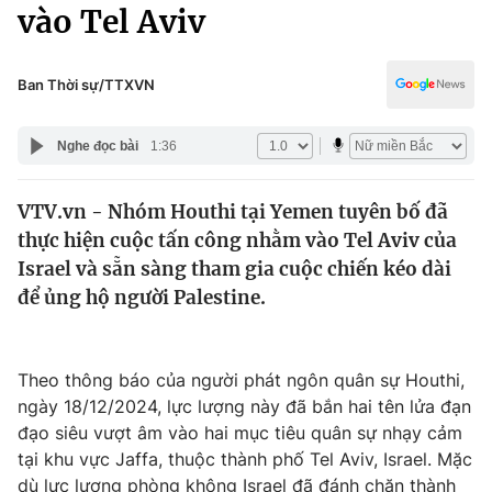
Chính trị
vào Tel Aviv
Truyền hình
Văn hóa - Giải trí
Xã hội
Y tế
Ban Thời sự/TTXVN
Đời sống
Pháp luật
Công nghệ
Nghe đọc bài
1:36
Giáo dục
Y tế
VTV.vn - Nhóm Houthi tại Yemen tuyên bố đã
thực hiện cuộc tấn công nhằm vào Tel Aviv của
Thế giới
Israel và sẵn sàng tham gia cuộc chiến kéo dài
để ủng hộ người Palestine.
Tin tức
Kinh tế
Thế giới đó đây
Tài chính
Theo thông báo của người phát ngôn quân sự Houthi,
Dữ liệu và đời sống
Câu chuyện quốc tế
ngày 18/12/2024, lực lượng này đã bắn hai tên lửa đạn
Thị trường
đạo siêu vượt âm vào hai mục tiêu quân sự nhạy cảm
Truyền hình
Góc doanh nghiệp
tại khu vực Jaffa, thuộc thành phố Tel Aviv, Israel. Mặc
dù lực lượng phòng không Israel đã đánh chặn thành