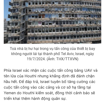
Photo
Infographic
Video
Shorts video
VTV Money
VTV Thể thao
VTV Sức khoẻ
Bất động sản
Toà nhà bị hư hại trong vụ tấn công của thiết bị bay
không người lái tại thành phố Tel Aviv, Israel, ngày
19/7/2024. (Ảnh: THX/TTXVN)
Thị trường 24h
Tấm lòng Việt
Phía Israel xác nhận các cuộc tấn công bằng UAV và
VTV4
Vươn mình bằng AI
tên lửa của Houthi nhưng khẳng định đã đánh chặn
hầu hết. Để đáp trả, Israel tuyên bố tăng cường các
cuộc tấn công vào các cảng và cơ sở hạ tầng tại
VTV9
VTV8
Yemen do Houthi kiểm soát, đồng thời cảnh báo sẽ
triển khai thêm hành động quân sự.
Liên hệ tòa soạn
English