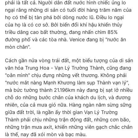
phải là tất cả. Người dân đất nước hình chiếc ủng lo
Photo
ngại rằng những di sản có tuổi đời hàng trăm năm của
Infographic
họ có thể bị tàn phá bởi dòng nước lũ. Điều lo ngại
của họ là có cơ sở. Bởi biến đổi khí hậu khiến thủy
Video
Shorts video
triều dâng cao bất thường, đang nhấn chìm 85%
đường phố và các tòa nhà. Venice đang bị "nước ăn
VTV Money
VTV Thể thao
mòn chân".
Cách gần nửa vòng trái đất, một biểu tượng của di sản
VTV Sức khoẻ
Bất động sản
văn hóa Trung Hoa - Vạn Lý Trường Thành, cũng đang
"oằn mình" chịu đựng những vết thương. Không phải
Thị trường 24h
Tấm lòng Việt
"nước mắt nàng Mạnh Khương làm sụp Thành vạn lý",
mà bức tường thành 21.196km này đang bị sạt lở nhiều
chỗ do những bước chân của khách du lịch, và đương
VTV4
Vươn mình bằng AI
nhiên, của cả mưa gió nữa. Hàng ngàn năm sừng sững
giữa đất trời, là ngần ấy thời gian Vạn Lý Trường
VTV9
VTV8
Thành phải chịu những trận động đất, những cơn bão,
những trận mưa axit, khiến những viên gạch chắc chắn
là thế, nay đã xói mòn và bạc màu.
Liên hệ tòa soạn
English