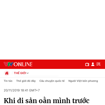
THẾ GIỚI
Chính trị
Tin tức
Thế giới đó đây
Câu chuyện quốc tế
Người Việt bốn phương
Xã hội
20/11/2019 18:41 GMT+7
Pháp luật
Chuyên mục
Kinh tế
Khi di sản oằn mình trước
Thể thao