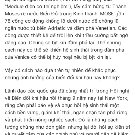
"Module điện cơ thí nghiệm"), lấy cảm hứng từ Thánh
Moses rẽ nước Biển Đỏ trong Kinh thánh. MOSE gồm
78 cổng cơ động khổng lồ dưới nước để chống lũ,
ngăn nước từ biển Adriatic và đầm phá Venetian. Các
cổng được thiết kế để trồi lên khi triều cường bất ngờ
dâng cao. Chúng sẽ bịt kín đầm phá lại. Thế nhưng
cách này có thể sẽ khiến hệ sinh thái trong đầm phá
của Venice có thể bị hủy hoại nếu bị bịt kín lại.
Vậy có cách nào dựa trên tự nhiên để khắc phục
những ảnh hưởng của biến đổi khí hậu hay không?
Lãnh đạo các quốc gia đã cùng nhất trí trong Hội nghị
về Biến đổi khí hậu hồi tháng 9 năm nay tại New York,
rằng cần phải bảo vệ và phục hồi hệ sinh thái một
cách bền vững, giảm khí thải, ngăn chặn tàn phá rừng
và phát triển nông nghiệp sạch. Đó là những cách
tưởng chừng như đơn giản, nhưng lại đòi hỏi sự kiên trì
và quyết tâm của các chính phủ và người dân để kiểm