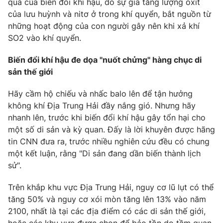
Email:
toasoan@vtv.vn
quả của biến đổi khí hậu, do sự gia tăng lượng oxit
của lưu huỳnh và nitơ ở trong khí quyển, bắt nguồn từ
Liên hệ quảng cáo:
024-7300.7108
những hoạt động của con người gây nên khi xả khí
SO2 vào khí quyển.
Biến đổi khí hậu đe dọa "nuốt chửng" hàng chục di
sản thế giới
Hãy cầm hộ chiếu và nhấc balo lên để tận hưởng
không khí Địa Trung Hải đầy nắng gió. Nhưng hãy
nhanh lên, trước khi biến đổi khí hậu gây tổn hại cho
một số di sản và kỳ quan. Đấy là lời khuyên được hãng
tin CNN đưa ra, trước nhiều nghiên cứu đều có chung
một kết luận, rằng "Di sản đang dần biến thành lịch
® Cấm sao chép dưới mọi hình thức nếu không có sự chấp
sử".
thuận bằng văn bản. Ghi rõ nguồn VTV.vn khi phát hành lại
thông tin từ website này.
Trên khắp khu vực Địa Trung Hải, nguy cơ lũ lụt có thể
tăng 50% và nguy cơ xói mòn tăng lên 13% vào năm
2100, nhất là tại các địa điểm có các di sản thế giới,
hoặc các khu vực được chọn để bảo tồn do tầm quan