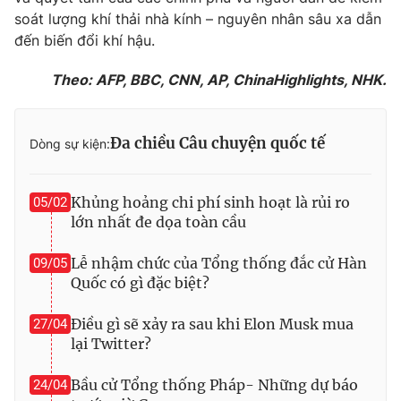
soát lượng khí thải nhà kính – nguyên nhân sâu xa dẫn
đến biến đổi khí hậu.
Theo: AFP, BBC, CNN, AP, ChinaHighlights, NHK.
Đa chiều Câu chuyện quốc tế
Dòng sự kiện:
Khủng hoảng chi phí sinh hoạt là rủi ro
05/02
lớn nhất đe dọa toàn cầu
Lễ nhậm chức của Tổng thống đắc cử Hàn
09/05
Quốc có gì đặc biệt?
Điều gì sẽ xảy ra sau khi Elon Musk mua
27/04
lại Twitter?
Bầu cử Tổng thống Pháp- Những dự báo
24/04