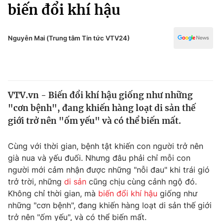
Chính trị
biến đổi khí hậu
Truyền hình
Văn hóa - Giải trí
Xã hội
Y tế
Nguyễn Mai (Trung tâm Tin tức VTV24)
Đời sống
Pháp luật
Công nghệ
Giáo dục
Y tế
VTV.vn - Biến đổi khí hậu giống như những
"cơn bệnh", đang khiến hàng loạt di sản thế
Thế giới
giới trở nên "ốm yếu" và có thể biến mất.
Tin tức
Kinh tế
Cùng với thời gian, bệnh tật khiến con người trở nên
Thế giới đó đây
già nua và yếu đuối. Nhưng đâu phải chỉ mỗi con
Tài chính
người mới cảm nhận được những "nỗi đau" khi trái gió
Dữ liệu và đời sống
Câu chuyện quốc tế
trở trời, những
di sản
cũng chịu cùng cảnh ngộ đó.
Thị trường
Không chỉ thời gian, mà
biến đổi khí hậu
giống như
Truyền hình
những "cơn bệnh", đang khiến hàng loạt di sản thế giới
Góc doanh nghiệp
trở nên "ốm yếu", và có thể biến mất.