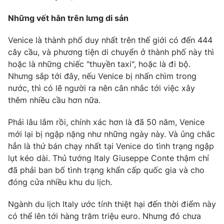
Phim VTV
Giải trí
Những vết hằn trên lưng di sản
Hậu trường
Điện ảnh
Đời sống
Venice là thành phố duy nhất trên thế giới có đến 444
Nhân vật
Âm nhạc
cây cầu, và phương tiện di chuyển ở thành phố này thì
Du lịch
Khán giả
hoặc là những chiếc "thuyền taxi", hoặc là đi bộ.
Giáo dục
Sao
Nhưng sắp tới đây, nếu Venice bị nhấn chìm trong
Làm đẹp
Giải sao mai
nước, thì có lẽ người ra nên cân nhắc tới việc xây
Tuyển sinh
Công nghệ
thêm nhiều cầu hơn nữa.
Chất lượng cuộc sống
Học trực tuyến
Hitech Công nghệ tương lai
Phải lâu lắm rồi, chính xác hơn là đã 50 năm, Venice
Giao lưu trực tuyến
mới lại bị ngập nặng như những ngày này. Và ủng chắc
Sản phẩm
hẳn là thứ bán chạy nhất tại Venice do tình trạng ngập
Lịch phát sóng
lụt kéo dài. Thủ tướng Italy Giuseppe Conte thậm chí
Thị trường
đã phải ban bố tình trạng khẩn cấp quốc gia và cho
Tư vấn
đóng cửa nhiều khu du lịch.
Chuyên mục khác
Ngành du lịch Italy ước tính thiệt hại đến thời điểm này
Emagazine
Podcast
có thể lên tới hàng trăm triệu euro. Nhưng đó chưa