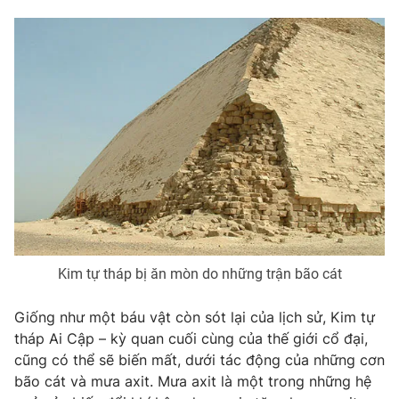
THỜI BÁO VTV
Theo dõi báo trên
Cơ quan chủ quản:
Đài Truyền hình Việt Nam
Cơ quan báo chí:
Thời báo VTV
Giấy phép hoạt động báo in và báo điện tử số 483/GP-BTTTT
cấp ngày 29/12/2023
Kim tự tháp bị ăn mòn do những trận bão cát
Tổng Biên tập:
Vũ Thanh Thủy
Phó Tổng Biên tập:
Nguyễn Thị Mỹ Hạnh, Phạm Quốc Thắng,
Giống như một báu vật còn sót lại của lịch sử, Kim tự
Nguyễn Trọng Ninh
tháp Ai Cập – kỳ quan cuối cùng của thế giới cổ đại,
Tổng đài VTV:
024.38 355 931 - 024.38 355 932
cũng có thể sẽ biến mất, dưới tác động của những cơn
Ðiện thoại Thời báo VTV:
024.66 897 897
bão cát và mưa axit. Mưa axit là một trong những hệ