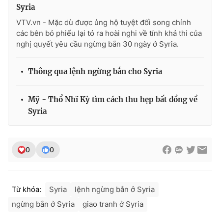
Syria
VTV.vn - Mặc dù được ủng hộ tuyệt đối song chính
các bên bỏ phiếu lại tỏ ra hoài nghi về tính khả thi của
nghị quyết yêu cầu ngừng bắn 30 ngày ở Syria.
THỜI BÁO VTV
Thông qua lệnh ngừng bắn cho Syria
Theo dõi báo trên
Mỹ - Thổ Nhĩ Kỳ tìm cách thu hẹp bất đồng về
Syria
Cơ quan chủ quản:
Đài Truyền hình Việt Nam
Cơ quan báo chí:
Thời báo VTV
0
0
Giấy phép hoạt động báo in và báo điện tử số 483/GP-BTTTT
cấp ngày 29/12/2023
Tổng Biên tập:
Vũ Thanh Thủy
Phó Tổng Biên tập:
Nguyễn Thị Mỹ Hạnh, Phạm Quốc Thắng,
Từ khóa:
Syria
lệnh ngừng bắn ở Syria
Nguyễn Trọng Ninh
ngừng bắn ở Syria
giao tranh ở Syria
Tổng đài VTV:
024.38 355 931 - 024.38 355 932