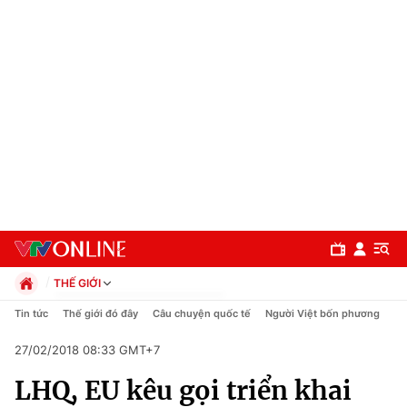
THẾ GIỚI
Chính trị
Tin tức
Thế giới đó đây
Câu chuyện quốc tế
Người Việt bốn phương
Xã hội
27/02/2018 08:33 GMT+7
Pháp luật
Chuyên mục
Kinh tế
LHQ, EU kêu gọi triển khai
Thể thao