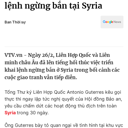
Chính trị
lệnh ngừng bắn tại Syria
Truyền hình
Văn hóa - Giải trí
Xã hội
Y tế
Ban Thời sự
Đời sống
Pháp luật
Công nghệ
Giáo dục
Y tế
VTV.vn - Ngày 26/2, Liên Hợp Quốc và Liên
minh châu Âu đã lên tiếng hối thúc việc triển
Thế giới
khai lệnh ngừng bắn ở Syria trong bối cảnh các
cuộc giao tranh vẫn tiếp diễn.
Tin tức
Kinh tế
Thế giới đó đây
Tổng Thư ký Liên Hợp Quốc Antonio Guterres kêu gọi
Tài chính
thực thi ngay lập tức nghị quyết của Hội đồng Bảo an,
Dữ liệu và đời sống
Câu chuyện quốc tế
yêu cầu chấm dứt các hoạt động thù địch trên toàn
Thị trường
Syria
trong 30 ngày.
Truyền hình
Góc doanh nghiệp
Ông Guterres bày tỏ quan ngại về tình hình tại khu vực