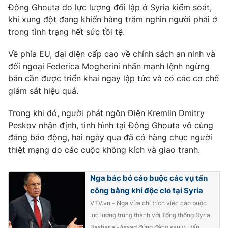
Phim VTV
Đông Ghouta do lực lượng đối lập ở Syria kiểm soát,
Giải trí
khi xung đột đang khiến hàng trăm nghìn người phải ở
Hậu trường
trong tình trạng hết sức tồi tệ.
Điện ảnh
Đời sống
Nhân vật
Âm nhạc
Về phía EU, đại diện cấp cao về chính sách an ninh và
Du lịch
Khán giả
đối ngoại Federica Mogherini nhấn mạnh lệnh ngừng
Giáo dục
Sao
bắn cần được triển khai ngay lập tức và có các cơ chế
Làm đẹp
Giải sao mai
giám sát hiệu quả.
Tuyển sinh
Công nghệ
Chất lượng cuộc sống
Học trực tuyến
Trong khi đó, người phát ngôn Điện Kremlin Dmitry
Hitech Công nghệ tương lai
Peskov nhận định, tình hình tại Đông Ghouta vô cùng
Giao lưu trực tuyến
đáng báo động, hai ngày qua đã có hàng chục người
Sản phẩm
thiệt mạng do các cuộc không kích và giao tranh.
Lịch phát sóng
Thị trường
Nga bác bỏ cáo buộc các vụ tấn
Tư vấn
công bằng khí độc clo tại Syria
Chuyên mục khác
VTV.vn - Nga vừa chỉ trích việc cáo buộc
Emagazine
Podcast
lực lượng trung thành với Tổng thống Syria
Bashar al-Assad đứng đằng sau vụ tấn