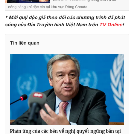
công bằng khí độc clo tại khu vực Đông Ghouta.
Photo
Infographic
* Mời quý độc giả theo dõi các chương trình đã phát
sóng của Đài Truyền hình Việt Nam trên
TV Online
!
Video
Shorts video
Tin liên quan
VTV Money
VTV Thể thao
VTV Sức khoẻ
Bất động sản
Thị trường 24h
Tấm lòng Việt
VTV4
Vươn mình bằng AI
VTV9
VTV8
Liên hệ tòa soạn
English
Phản ứng của các bên về nghị quyết ngừng bắn tại